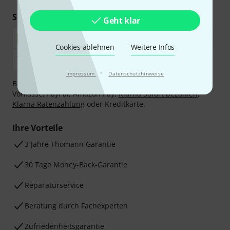
Sicher einkaufen & bezahlen
Geht klar
Cookies ablehnen
Weitere Infos
·
Impressum
Datenschutzhinweise
Bezahlen Sie vertraulich und sicher per Nachnahme,
Vorkasse, PayPal, Amazon Pay,
Klarna Sofort bezahlen
,
Klarna Ratenzahlung
oder Kreditkarte.
Ihre Vorteile
3 Jahre Thomann Garantie
30 Tage Money-Back-Garantie
Reparaturservice
Beratung durch Fachexperten
Zufriedenheitsgarantie