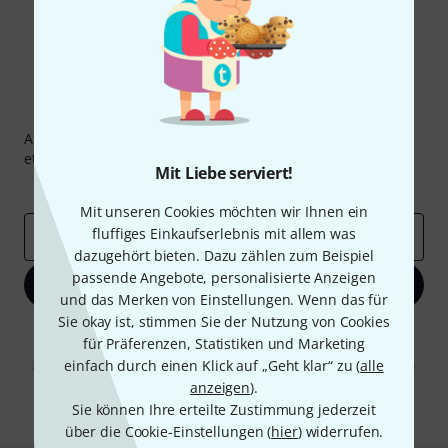
Thomann Newsletter
Abonniere den Thomann Newsletter und gewinne mit
etwas Glück einen von
50 Gutscheinen
über jeweils
50€
!
Mit Liebe serviert!
Inspirierende Beiträge
Deals
Thomann Insights
Mit unseren Cookies möchten wir Ihnen ein
fluffiges Einkaufserlebnis mit allem was
E-Mail-Adresse
*
dazugehört bieten. Dazu zählen zum Beispiel
passende Angebote, personalisierte Anzeigen
Jetzt anmelden
und das Merken von Einstellungen. Wenn das für
Sie okay ist, stimmen Sie der Nutzung von Cookies
Mit Klick auf „Jetzt anmelden“ stimmen Sie dem Erhalt von E-Mail-
für Präferenzen, Statistiken und Marketing
Werbung und einer Messung des E-Mail-Nutzungsverhaltens zu. Die
Abmeldung ist jederzeit möglich. Weitere Informationen finden Sie in
einfach durch einen Klick auf „Geht klar“ zu (
alle
unseren
Datenschutzhinweisen
.
anzeigen
).
Sie können Ihre erteilte Zustimmung jederzeit
* Pflichtfeld
über die Cookie-Einstellungen (
hier
) widerrufen.