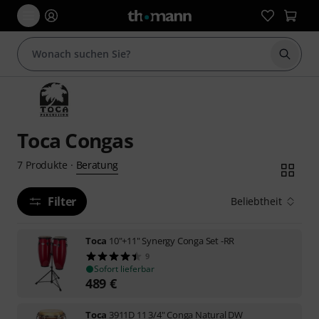
Suche 
Toca Congas
Beratung
7
Produkte
·
Filter
Beliebtheit
Toca
10"+11" Synergy Conga Set -RR
9
Sofort lieferbar
489
€
Toca
3911D 11 3/4" Conga Natural DW