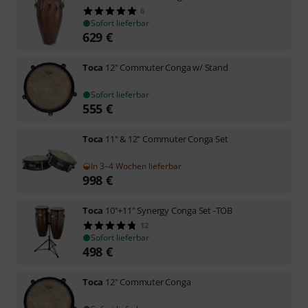
6
Sofort lieferbar
629
€
Toca
12" Commuter Conga w/ Stand
Sofort lieferbar
555
€
Toca
11" & 12" Commuter Conga Set
In 3–4 Wochen lieferbar
998
€
Toca
10"+11" Synergy Conga Set -TOB
12
Sofort lieferbar
498
€
Toca
12" Commuter Conga