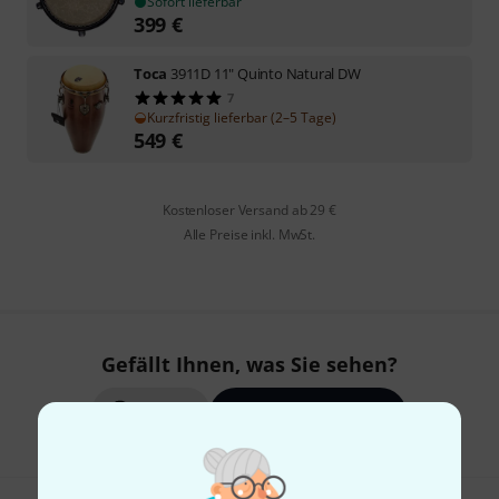
Sofort lieferbar
399
€
Toca
3911D 11" Quinto Natural DW
7
Kurzfristig lieferbar (2–5 Tage)
549
€
Kostenloser Versand ab 29 €
Alle Preise inkl. MwSt.
Gefällt Ihnen, was Sie sehen?
Teilen
Hilfe & Feedback