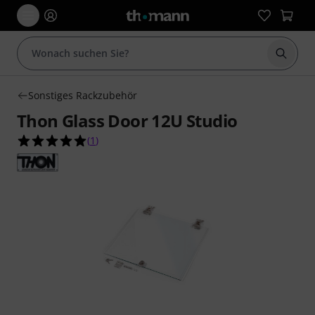
Suche 
Sonstiges Rackzubehör
Thon Glass Door 12U Studio
5.0 von 5 Sternen aus 1 Kundenbewertungen
(
1
)