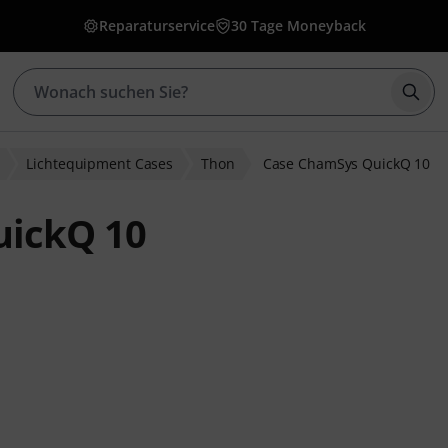
Reparaturservice
30 Tage Moneyback
Such
Lichtequipment Cases
Thon
Case ChamSys QuickQ 10
uickQ 10
ewertungen