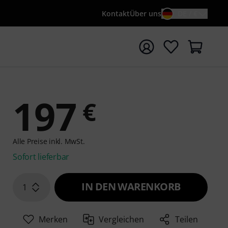
Kontakt
Über uns
DE / €
e mit Suchwort {searchTerm} starten
197
€
Alle Preise inkl. MwSt.
Sofort lieferbar
IN DEN WARENKORB
1
Merken
Vergleichen
Teilen