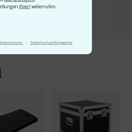
ellungen (
hier
) widerrufen.
·
Impressum
Datenschutzhinweise
l