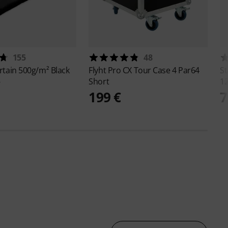
155
48
rtain 500g/m² Black
Flyht Pro
CX Tour Case 4 Par64
St
Short
12
€
199 €
7