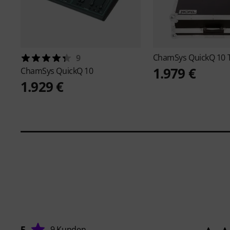
ChamSys
QuickQ 10 
9
1.979 €
ChamSys
QuickQ 10
1.929 €
5
9 Kunden