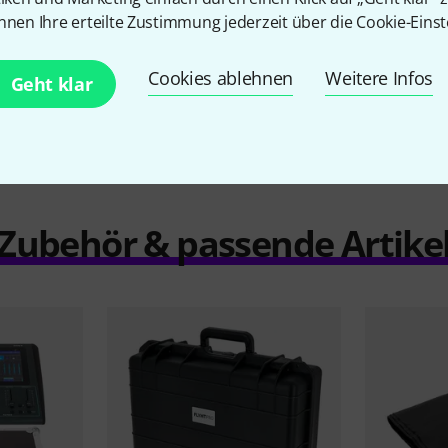
nnen Ihre erteilte Zustimmung jederzeit über die Cookie-Einst
Vergleichen
Cookies ablehnen
Weitere Infos
Geht klar
Zubehör & passende Artike