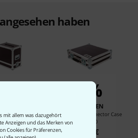
t angesehen haben
2%
2%
KAUFTEN
KAUFTEN
 Stairville Hz-200
Thon Truss Connector Case
is mit allem was dazugehört
Compact
24/160
rte Anzeigen und das Merken von
von Cookies für Präferenzen,
162 €
168 €
u (
alle anzeigen
).