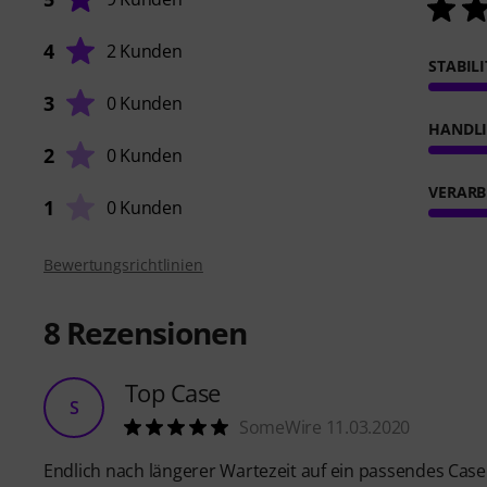
4
2 Kunden
STABIL
3
0 Kunden
HANDL
2
0 Kunden
VERARB
1
0 Kunden
Bewertungsrichtlinien
8
Rezensionen
Top Case
S
SomeWire 11.03.2020
Endlich nach längerer Wartezeit auf ein passendes Cas