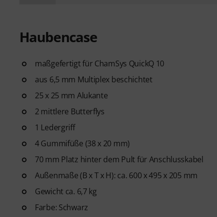
Haubencase
maßgefertigt für ChamSys QuickQ 10
aus 6,5 mm Multiplex beschichtet
25 x 25 mm Alukante
2 mittlere Butterflys
1 Ledergriff
4 Gummifüße (38 x 20 mm)
70 mm Platz hinter dem Pult für Anschlusskabel
Außenmaße (B x T x H): ca. 600 x 495 x 205 mm
Gewicht ca. 6,7 kg
Farbe: Schwarz