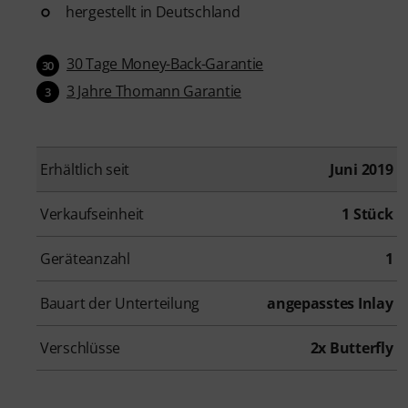
hergestellt in Deutschland
30 Tage Money-Back-Garantie
30
3 Jahre Thomann Garantie
3
Erhältlich seit
Juni 2019
Verkaufseinheit
1 Stück
Geräteanzahl
1
Bauart der Unterteilung
angepasstes Inlay
Verschlüsse
2x Butterfly