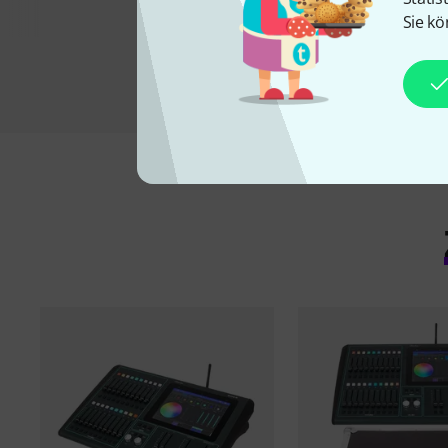
Sie kö