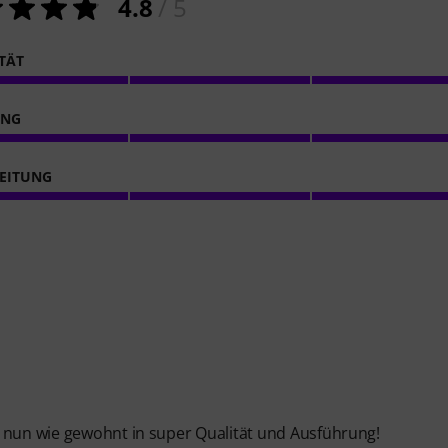
4.8
/ 5
ITÄT
ING
EITUNG
e nun wie gewohnt in super Qualität und Ausführung!