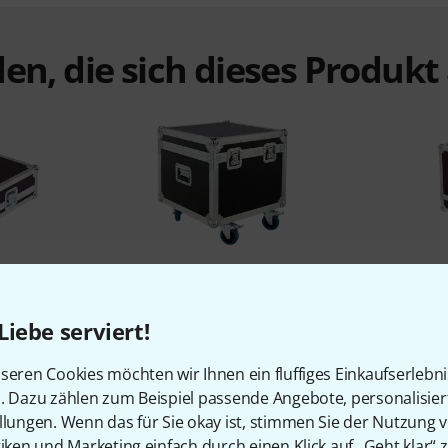
en, die sich dieses Produk
%
3%
Liebe serviert!
N
KAUFTEN
 QuickQ 20
Flyht Pro CX Tour Case 4 Par64
Thon Case
seren Cookies möchten wir Ihnen ein fluffiges Einkaufserlebn
Short
n. Dazu zählen zum Beispiel passende Angebote, personalisie
llungen. Wenn das für Sie okay ist, stimmen Sie der Nutzung 
199 €
tiken und Marketing einfach durch einen Klick auf „Geht klar“ z