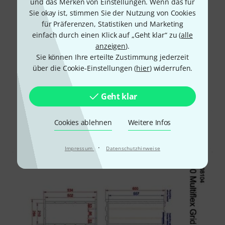
und das Merken von Einstellungen. Wenn das für
Sie okay ist, stimmen Sie der Nutzung von Cookies
für Präferenzen, Statistiken und Marketing
einfach durch einen Klick auf „Geht klar“ zu (
alle
anzeigen
).
Sie können Ihre erteilte Zustimmung jederzeit
Schon gewusst?
über die Cookie-Einstellungen (
hier
) widerrufen.
Alle
Downloads
Geht klar
Cookies ablehnen
Weitere Infos
·
Impressum
Datenschutzhinweise