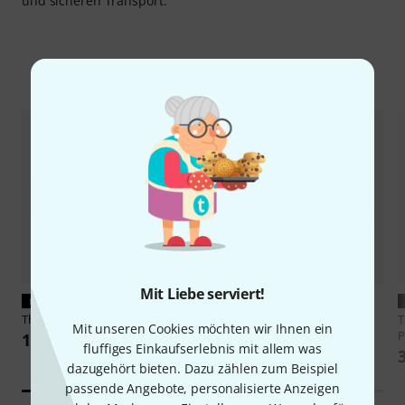
und sicheren Transport.
Zubehör & passende Artikel
Mit Liebe serviert!
PASST GARANTIERT
PASST GARANTIERT
Thon
Wheel Board 60 Grid Series
Thon
30 Multiflex Grid Lid
Mit unseren Cookies möchten wir Ihnen ein
Phenol
P
149 €
fluffiges Einkaufserlebnis mit allem was
22,50 €
dazugehört bieten. Dazu zählen zum Beispiel
passende Angebote, personalisierte Anzeigen