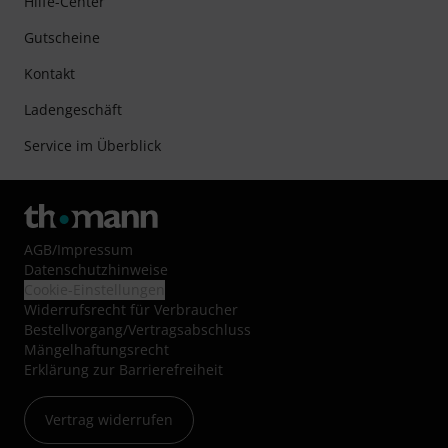
Hilfe-Center
Gutscheine
Kontakt
Ladengeschäft
Service im Überblick
AGB
/
Impressum
Datenschutzhinweise
Cookie-Einstellungen
Widerrufsrecht für Verbraucher
Bestellvorgang/Vertragsabschluss
Mängelhaftungsrecht
Erklärung zur Barrierefreiheit
Vertrag widerrufen