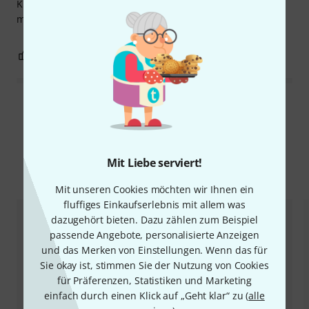
Klingt gut mit den anderen Saiten des Satzes und gefällt
mir besser als die A-Saite, die mir eine Spur zu hell klingt.
0
0
BEWERTUNG MELDEN
Alle Bewertungen lesen
Mit Liebe serviert!
Alternativen vergleichen
Mit unseren Cookies möchten wir Ihnen ein
fluffiges Einkaufserlebnis mit allem was
dazugehört bieten. Dazu zählen zum Beispiel
passende Angebote, personalisierte Anzeigen
und das Merken von Einstellungen. Wenn das für
Sie okay ist, stimmen Sie der Nutzung von Cookies
für Präferenzen, Statistiken und Marketing
einfach durch einen Klick auf „Geht klar“ zu (
alle