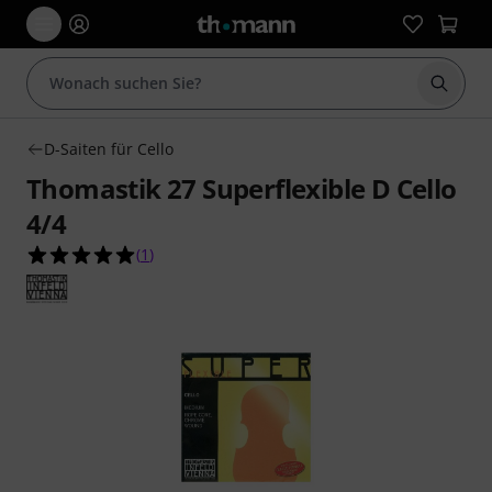
Suche 
D-Saiten für Cello
Thomastik 27 Superflexible D Cello
4/4
5.0 von 5 Sternen aus 1 Kundenbewertungen
(
1
)