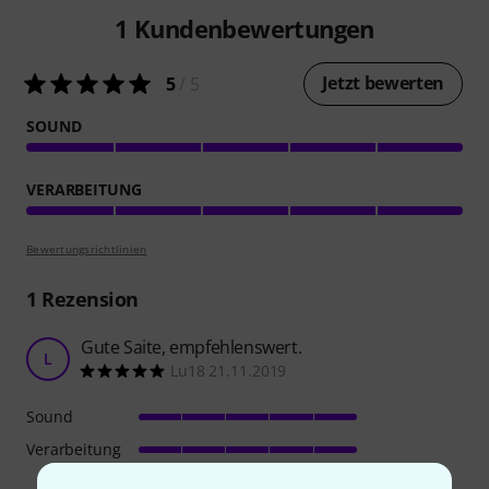
1
Kundenbewertungen
Jetzt bewerten
5
/ 5
SOUND
VERARBEITUNG
Bewertungsrichtlinien
1
Rezension
Gute Saite, empfehlenswert.
L
Lu18 21.11.2019
Sound
Verarbeitung