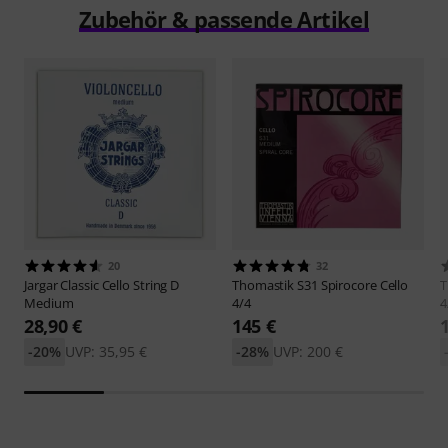
Zubehör & passende Artikel
20
32
Jargar
Classic Cello String D
Thomastik
S31 Spirocore Cello
T
Medium
4/4
4
28,90 €
145 €
-20%
UVP: 35,95 €
-28%
UVP: 200 €