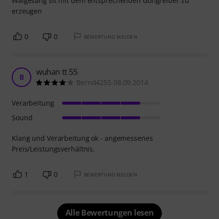
Walgesang sit mit dem entsprechenden Gongreiber zu
erzeugen
0
0
BEWERTUNG MELDEN
wuhan tt 55
B
Bernd4255 08.09.2014
Verarbeitung
Sound
Klang und Verarbeitung ok - angemessenes
Preis/Leistungsverhältnis.
1
0
BEWERTUNG MELDEN
Alle Bewertungen lesen