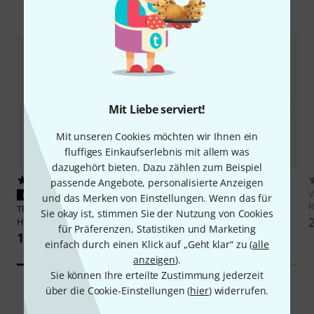
Zubehör & passende Artikel
Mit Liebe serviert!
Mit unseren Cookies möchten wir Ihnen ein
fluffiges Einkaufserlebnis mit allem was
dazugehört bieten. Dazu zählen zum Beispiel
22
63
passende Angebote, personalisierte Anzeigen
V
PASST GARANTIERT
PASST GARANTIERT
und das Merken von Einstellungen. Wenn das für
R
Thomann
Wooden Gong Stand
Thomann
Gong Bag 55cm
Sie okay ist, stimmen Sie der Nutzung von Cookies
HGS 80
29 €
für Präferenzen, Statistiken und Marketing
169 €
einfach durch einen Klick auf „Geht klar“ zu (
alle
anzeigen
).
Sie können Ihre erteilte Zustimmung jederzeit
über die Cookie-Einstellungen (
hier
) widerrufen.