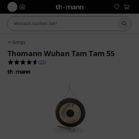
Suche 
Gongs
Thomann Wuhan Tam Tam 55
4.6 von 5 Sternen aus 25 Kundenbewertungen
(
25
)