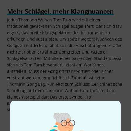
Mehr Schlägel, mehr Klangnuancen
Jedes Thomann Wuhan Tam Tam wird mit einem
traditionell gewickelten Schlägel ausgeliefert, der sich dazu
eignet, das breite Klangspektrum des Instruments zu
erkunden und auszuloten. Um später weitere Nuancen des
Gongs zu entdecken, lohnt sich die Anschaffung eines oder
mehrerer oben erwähnter Gongreiber und weiterer
Schlägelvarianten. Mithilfe eines passenden Ständers lässt
sich das Tam Tam besonders leicht am Wunschort
aufstellen. Muss der Gong oft transportiert oder sicher
verstraut werden, empfiehlt sich Zubehör wie eine
Thomann Gong Bag. Fun-Fact zum Schluss: Der chinesische
Schriftzug auf dem Thomann Wuhan Tam Tam stellt ein
kleines Wortspiel dar: Das erste Symbol „To“
(Lautschrift/Silbe: tou) bedeutet „Kopf“. Das zweite Symbol
steht wörtlich übersetzt für den Begriff „Mann“.