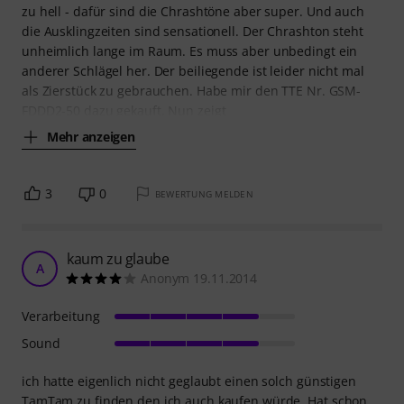
zu hell - dafür sind die Chrashtöne aber super. Und auch
die Ausklingzeiten sind sensationell. Der Chrashton steht
unheimlich lange im Raum. Es muss aber unbedingt ein
anderer Schlägel her. Der beiliegende ist leider nicht mal
als Zierstück zu gebrauchen. Habe mir den TTE Nr. GSM-
FDDD2-50 dazu gekauft. Nun zeigt
Mehr anzeigen
3
0
BEWERTUNG MELDEN
kaum zu glaube
A
Anonym 19.11.2014
Verarbeitung
Sound
ich hatte eigenlich nicht geglaubt einen solch günstigen
TamTam zu finden den ich auch kaufen würde. Hat schon