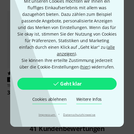
Mit unseren Cookies möchten wir Ihnen ein
fluffiges Einkaufserlebnis mit allem was
dazugehört bieten. Dazu zählen zum Beispiel
passende Angebote, personalisierte Anzeigen
und das Merken von Einstellungen. Wenn das für
Sie okay ist, stimmen Sie der Nutzung von Cookies
für Präferenzen, Statistiken und Marketing
einfach durch einen Klick auf „Geht klar“ zu (
alle
anzeigen
).
Sie können Ihre erteilte Zustimmung jederzeit
über die Cookie-Einstellungen (
hier
) widerrufen.
38
PASST GARANTIERT
Geht klar
Thomann
Gong Bag 65cm
39 €
Cookies ablehnen
Weitere Infos
·
Impressum
Datenschutzhinweise
41
Kundenbewertungen