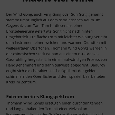
Der Wind Gong, auch Feng Gong oder Sun Gong genannt,
stammt ursprünglich aus dem ostasiatischen Raum. Im
Gegensatz zum Tam Tam ist dieser aus einer
Bronzelegierung gefertigte Gong nicht nach hinten
umgebördelt. Die flache Form mit leichter Wölbung verleiht
dem Instrument einen weichen und warmen Grundton mit
wellenartigen Obertönen. Thomann Wind Gongs werden in
der chinesischen Stadt Wuhan aus einem B20-Bronze-
Gussrohling hergestellt, in einem aufwändigen Prozess von
Hand gehämmert und dann teilweise abgedreht. Dadurch
ergibt sich die charakteristische Optik mit der golden
schimmernden Oberfläche und dem speziell bearbeiteten
Kreis im Zentrum.
Extrem breites Klangspektrum
Thomann Wind Gongs erzeugen einen durchdringenden
und lang anhaltenden Ton mit einer Vielzahl an
Frequenzen, die von der Größe des Gongs abhängig sind.