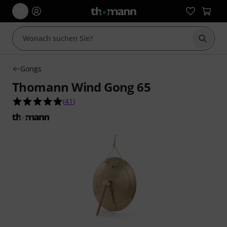
Suche 
Gongs
Thomann Wind Gong 65
4.9 von 5 Sternen aus 41 Kundenbewertungen
(
41
)