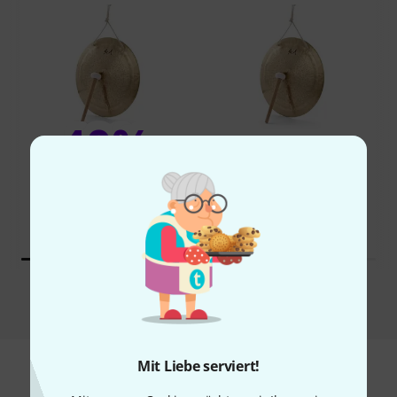
40%
14%
KAUFTEN
KAUFTEN
Thomann Wind Gong 60
GENAU DIESES PRODUKT
398 €
239 €
Vergleichen
Mit Liebe serviert!
Zubehör & passende Artikel