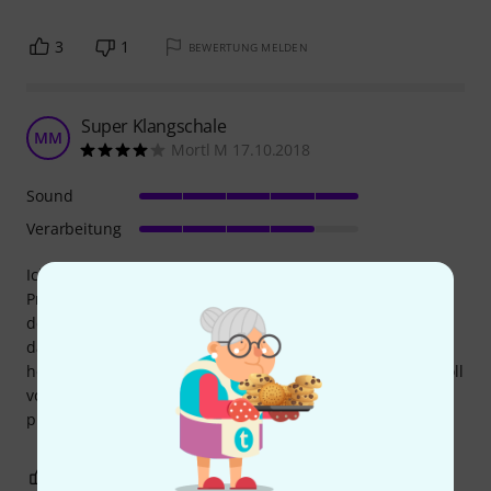
3
1
BEWERTUNG MELDEN
Super Klangschale
MM
Mortl M 17.10.2018
Sound
Verarbeitung
Ich finde die Möglichkeit, mehrere "Unikate" chinesischer
Produktion im Laden zu testen unschlagbar - man findet
den Klang, den man möchte. Entweder dünnwanding und
damit eher tief, oder dickwanding, länger ausklingend und
hell. Ich finde den mitgelieferten Reibe-Schlägel nicht so toll
von der Verarbeitung her. Kissen geht, ist bunt und recht
proper/prall.
3
0
BEWERTUNG MELDEN