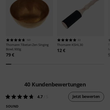
161
33
Thomann
Tibetan Zen Singing
Thomann
KSHL30
Bowl, 900g
M
12 €
79 €
40
Kundenbewertungen
Jetzt bewerten
4.7
/ 5
SOUND