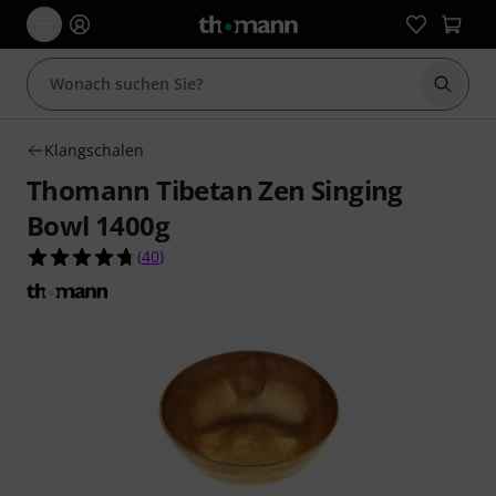
Suche 
Klangschalen
Thomann Tibetan Zen Singing
Bowl 1400g
4.7 von 5 Sternen aus 40 Kundenbewertungen
(
40
)