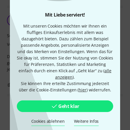
Mit Liebe serviert!
Super Preis Leistungsverhältnis
T
Trancemois 15.05.2023
Mit unseren Cookies möchten wir Ihnen ein
fluffiges Einkaufserlebnis mit allem was
Sound
dazugehört bieten. Dazu zählen zum Beispiel
Verarbeitung
passende Angebote, personalisierte Anzeigen
und das Merken von Einstellungen. Wenn das für
Die Klangschale hat einen tollen Klang ob geklopft oder
Sie okay ist, stimmen Sie der Nutzung von Cookies
gerieben. Die Verarbeitung lässt keine Wünsche offen
für Präferenzen, Statistiken und Marketing
jedoch könnte die Optik verbessert werden.
einfach durch einen Klick auf „Geht klar“ zu (
alle
anzeigen
).
Sie können Ihre erteilte Zustimmung jederzeit
1
0
BEWERTUNG MELDEN
über die Cookie-Einstellungen (
hier
) widerrufen.
Geht klar
Alle Bewertungen lesen
Cookies ablehnen
Weitere Infos