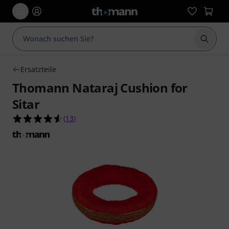
Suche 
Ersatzteile
Thomann Nataraj Cushion for
Sitar
4.5 von 5 Sternen aus 13 Kundenbewertungen
(
13
)