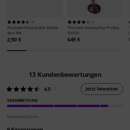
51
3
Thomann
Nataraj Sitar Mizrab
Thomann
Nataraj Sitar Profess.
4pcs Mix
105/20
E
2,90 €
649 €
13
Kundenbewertungen
Jetzt bewerten
4.5
/ 5
VERARBEITUNG
Bewertungsrichtlinien
9
Rezensionen