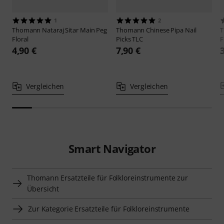
1
2
Thomann
Nataraj Sitar Main Peg
Thomann
Chinese Pipa Nail
Floral
Picks TLC
F
4,90 €
7,90 €
Vergleichen
Vergleichen
Smart Navigator
Thomann Ersatzteile für Folkloreinstrumente zur
Übersicht
Zur Kategorie Ersatzteile für Folkloreinstrumente