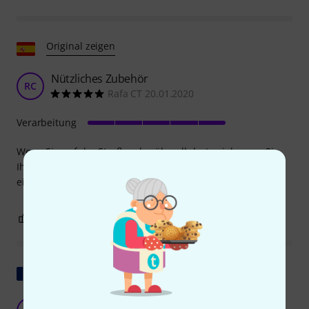
Original zeigen
Nützliches Zubehör
RC
Rafa CT 20.01.2020
Verarbeitung
Wenn Sie auf der Straße oder überall dort spielen, wo Sie
Ihre Schuhe nicht ausziehen können, bietet das Kissen
einen sehr guten Schutz für Ihre Sitar ... gutes Produkt.
0
0
BEWERTUNG MELDEN
Original zeigen
Ein maßgeschneidertes Kissen