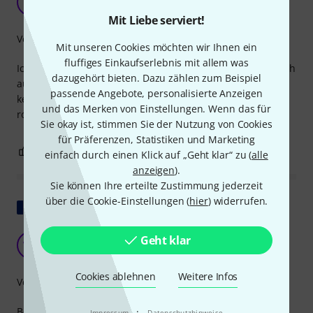
I
Issam67 24.11.2021
Mit Liebe serviert!
Verarbeitung
Mit unseren Cookies möchten wir Ihnen ein
fluffiges Einkaufserlebnis mit allem was
Ich habe das Gefühl, dass es speziell für meine Sitar (die ich
dazugehört bieten. Dazu zählen zum Beispiel
aus Indien mitgebracht habe) entworfen wurde. Ich habe
passende Angebote, personalisierte Anzeigen
keine Beschwerden. Es ist nicht weich, die Nähte sind
und das Merken von Einstellungen. Wenn das für
robust
Sie okay ist, stimmen Sie der Nutzung von Cookies
für Präferenzen, Statistiken und Marketing
1
0
BEWERTUNG MELDEN
einfach durch einen Klick auf „Geht klar“ zu (
alle
anzeigen
).
Sie können Ihre erteilte Zustimmung jederzeit
über die Cookie-Einstellungen (
hier
) widerrufen.
Original zeigen
Gute Festigkeit und erfüllte die Erwartungen
Geht klar
WX
Wolfram X Fraa 24.02.2023
Cookies ablehnen
Weitere Infos
Verarbeitung
·
Besonders wenn Sie eine Sitar mit Resonator haben, ist
Impressum
Datenschutzhinweise