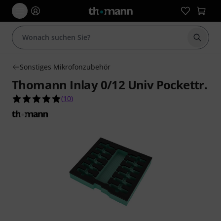
Suche 
Sonstiges Mikrofonzubehör
Thomann Inlay 0/12 Univ Pockettr.
5.0 von 5 Sternen aus 10 Kundenbewertungen
(
10
)