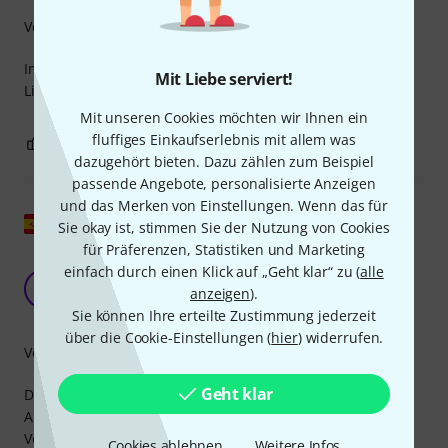
Verarbeitung
Immer wieder gerne bei thoman bestellen.Schnelle
Mit Liebe serviert!
Lieferung gute Qualität
Mit unseren Cookies möchten wir Ihnen ein
fluffiges Einkaufserlebnis mit allem was
0
0
BEWERTUNG MELDEN
dazugehört bieten. Dazu zählen zum Beispiel
passende Angebote, personalisierte Anzeigen
und das Merken von Einstellungen. Wenn das für
Original zeigen
Sie okay ist, stimmen Sie der Nutzung von Cookies
für Präferenzen, Statistiken und Marketing
AUSGEZEICHNETE QUALITÄT, ABER ACHTEN SIE
einfach durch einen Klick auf „Geht klar“ zu (
alle
AUF DIE PASSFORM
S
anzeigen
).
STRATOSAM1976 04.09.2024
Sie können Ihre erteilte Zustimmung jederzeit
über die Cookie-Einstellungen (
hier
) widerrufen.
Verarbeitung
Geht klar
Dieser geformte Schaumstoff ist perfekt für den Gebrauch,
ABER ich habe ihn gekauft, um ihn in einer ADAM HALL-
Vollausziehschublade zu verwenden, und in diesem Fall
Cookies ablehnen
Weitere Infos