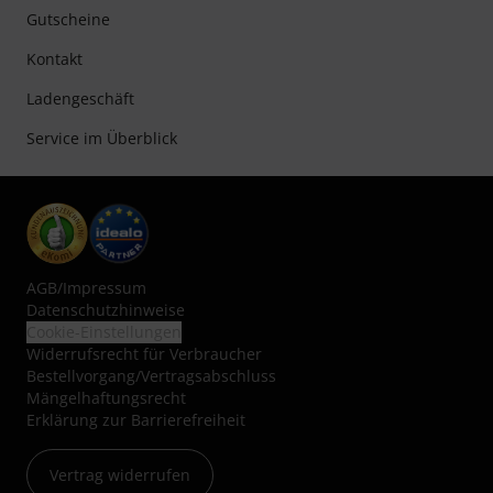
Gutscheine
Kontakt
Ladengeschäft
Service im Überblick
AGB
/
Impressum
Datenschutzhinweise
Cookie-Einstellungen
Widerrufsrecht für Verbraucher
Bestellvorgang/Vertragsabschluss
Mängelhaftungsrecht
Erklärung zur Barrierefreiheit
Vertrag widerrufen