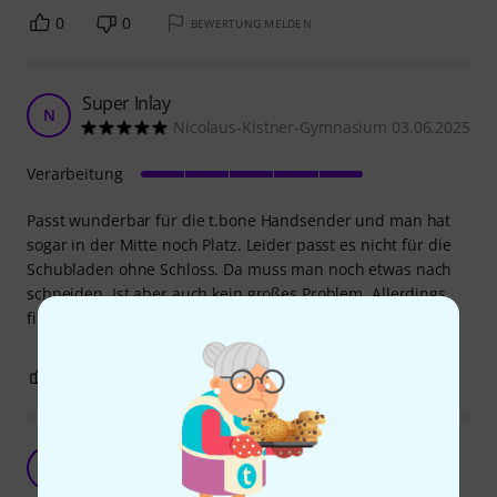
0
0
BEWERTUNG MELDEN
Super Inlay
N
Nicolaus-Kistner-Gymnasium 03.06.2025
Verarbeitung
Passt wunderbar für die t.bone Handsender und man hat
sogar in der Mitte noch Platz. Leider passt es nicht für die
Schubladen ohne Schloss. Da muss man noch etwas nach
schneiden. Ist aber auch kein großes Problem. Allerdings
finde ich 59€ für ein wenig Schaumstoff schon teuer.
0
0
BEWERTUNG MELDEN
Gute Wahl
D
Didi98 04.03.2025