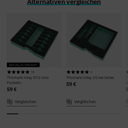
Alternativen vergleichen
AKTUELLES PRODUKT
10
4
Thomann
Inlay 0/12 Univ
Thomann
Inlay 2/2 ew Series
Pockettr.
S
59 €
59 €
Vergleichen
Vergleichen