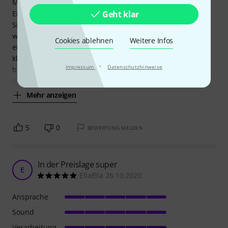
Meine Tochter hat die Flöte mit sechs Jahren als
Einstiegsmodell bekommen.
Geht klar
Sie hatte gerade erst mit dem Unterricht begonnen und es
war nochnicht klar, ob es das Instrument für sie ist. Es ist
Cookies ablehnen
Weitere Infos
eine nette Flöte für den Einstieg, aber die hohen Töne
klingen doch sehr blechern und sind schwer richtig zu
·
Impressum
Datenschutzhinweise
blasen.
Auch die Qualität der Klappen ist nicht ganz
Mehr anzeigen
5
0
BEWERTUNG MELDEN
In der Preislage super
E
EllaElla 26.10.2020
Ansprache
Sound
Verarbeitung