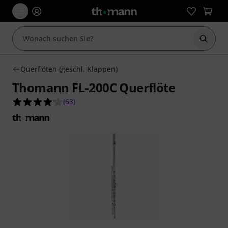
Suche 
Querflöten (geschl. Klappen)
Thomann FL-200C Querflöte
4.1 von 5 Sternen aus 63 Kundenbewertungen
(
63
)