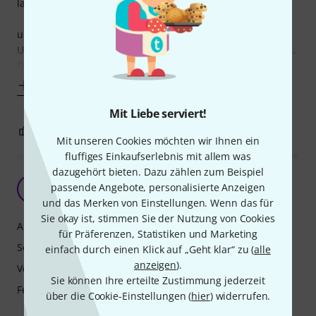
laesst nichts zu wuenschen uebrig.
update Jan2016: heute ist die floete also 3.5 Jahre alt.
Unsere Tochter spielt 2-3 in der Woche jeweils eine Stunde.
Die meisten Klappen sind heute
Mehr anzeigen
Mit Liebe serviert!
7
0
BEWERTUNG MELDEN
Mit unseren Cookies möchten wir Ihnen ein
fluffiges Einkaufserlebnis mit allem was
dazugehört bieten. Dazu zählen zum Beispiel
Nettes Einstiegsmodell
passende Angebote, personalisierte Anzeigen
B
Britta 03.11.2009
und das Merken von Einstellungen. Wenn das für
Sie okay ist, stimmen Sie der Nutzung von Cookies
Ansprache
für Präferenzen, Statistiken und Marketing
Sound
einfach durch einen Klick auf „Geht klar“ zu (
alle
anzeigen
).
Verarbeitung
Sie können Ihre erteilte Zustimmung jederzeit
Features
über die Cookie-Einstellungen (
hier
) widerrufen.