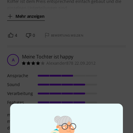
Koffer ist dem Preis entsprechend einfach gebaut und die
einzelnen Unterteilungen sind
Mehr anzeigen
4
0
BEWERTUNG MELDEN
Meine Tochter ist happy
A
Alexander878 22.09.2012
Ansprache
Sound
Verarbeitung
Features
meine julia spielt seit etwa einem halben jahr und sie
macht sehr gute fortschritte... zum ersten antesten war es
die richtige entscheidung, das preisleistungsverhaeltnis