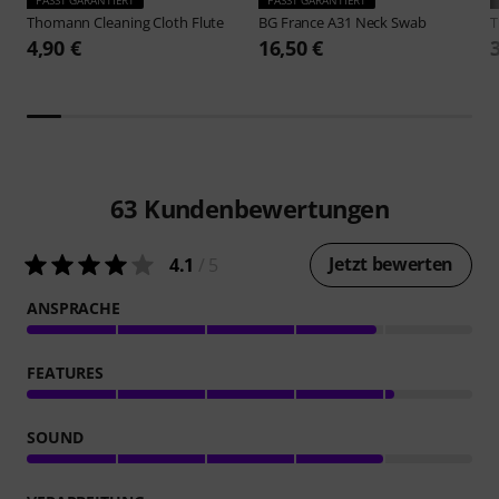
Thomann
Cleaning Cloth Flute
BG France
A31 Neck Swab
4,90 €
16,50 €
63
Kundenbewertungen
Jetzt bewerten
4.1
/ 5
ANSPRACHE
FEATURES
SOUND