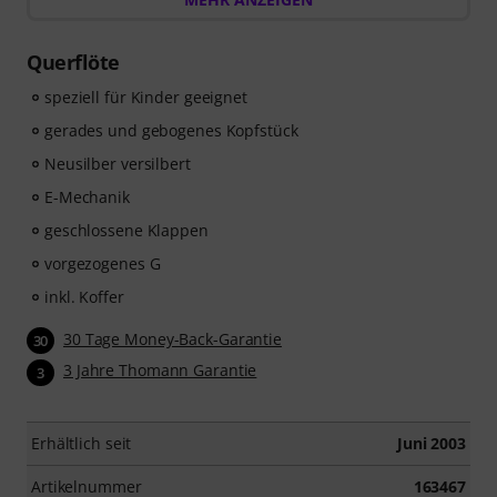
60 interaktiven Schritt-für-Schritt-Lektionen
, über
400
Songs mit hochwertiger Begleitmusik
, und mehr als
Querflöte
270 zielgerichteten Übungen
.
Das interaktive Live-Feedback von tonestro hört dir
speziell für Kinder geeignet
beim Spielen zu, analysiert jeden gespielten Ton und
gerades und gebogenes Kopfstück
gibt dir unmittelbar Rückmeldung zur Tonhöhe und
Neusilber versilbert
Rhythmus. Ergreife jetzt die Chance, deiner
Querflötenfähigkeiten flexibel, effektiv und mit Freude
E-Mechanik
zu entwickeln – zu jeder Zeit, an jedem Ort. Keine
geschlossene Klappen
automatische Verlängerung!
vorgezogenes G
inkl. Koffer
30 Tage Money-Back-Garantie
30
3 Jahre Thomann Garantie
3
Erhältlich seit
Juni 2003
Artikelnummer
163467