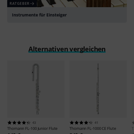
RATGEBER
Instrumente für Einsteiger
Alternativen vergleichen
43
41
Thomann
FL-100 Junior Flute
Thomann
FL-1000 CE Flute