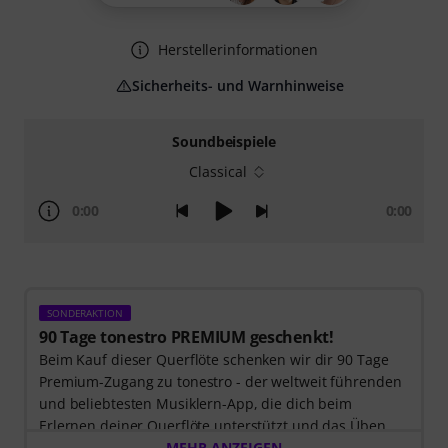
Herstellerinformationen
Sicherheits- und Warnhinweise
Soundbeispiele
Classical
0:00
0:00
SONDERAKTION
90 Tage tonestro PREMIUM geschenkt!
Beim Kauf dieser Querflöte schenken wir dir 90 Tage
Premium-Zugang zu tonestro - der weltweit führenden
und beliebtesten Musiklern-App, die dich beim
Erlernen deiner Querflöte unterstützt und das Üben
zum Vergnügen wird. Entdecke die Welt der Musik mit
MEHR ANZEIGEN