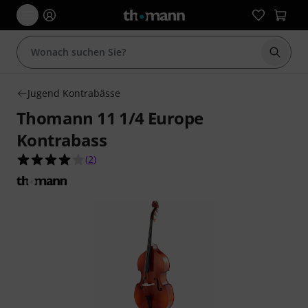
Suche 
Jugend Kontrabässe
Thomann 11 1/4 Europe
Kontrabass
4.0 von 5 Sternen aus 2 Kundenbewertungen
(
2
)