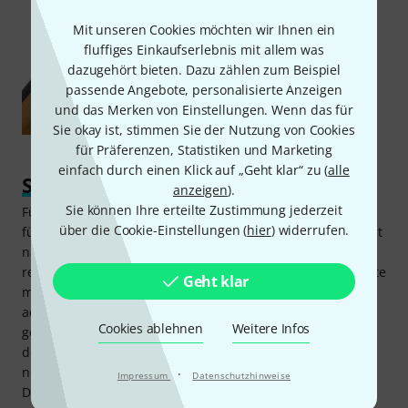
Mit unseren Cookies möchten wir Ihnen ein
fluffiges Einkaufserlebnis mit allem was
dazugehört bieten. Dazu zählen zum Beispiel
passende Angebote, personalisierte Anzeigen
und das Merken von Einstellungen. Wenn das für
Sie okay ist, stimmen Sie der Nutzung von Cookies
für Präferenzen, Statistiken und Marketing
einfach durch einen Klick auf „Geht klar“ zu (
alle
Sinnvolles Zubehör
anzeigen
).
Sie können Ihre erteilte Zustimmung jederzeit
Für den Thomann 11 Europe Double Bass gibt es Zubehör
über die Cookie-Einstellungen (
hier
) widerrufen.
für verschiedene Lebenslagen. Zum Streichen der Saiten ist
natürlich ein Bogen notwendig, von denen wir eine
reichhaltige Auswahl führen. Bei der Wahl des Bogens sollte
Geht klar
man unbedingt auf die passende Größe (ebenfalls 1/4)
achten. Damit die Saiten auch richtig ins Schwingen
Cookies ablehnen
Weitere Infos
gebracht werden können, ist ein regelmäßiges Behandeln
der Haare des Bogens mit Kolophonium (spezielles Harz)
notwendig. Für den Transport des Thomann 11 Europe
·
Impressum
Datenschutzhinweise
Double Bass empfiehlt sich eine gepolsterte und