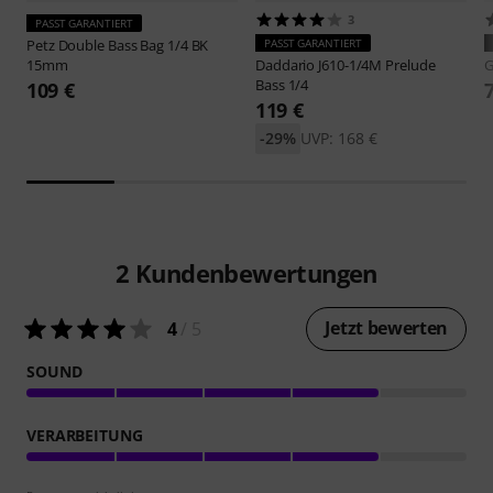
3
PASST GARANTIERT
Petz
Double Bass Bag 1/4 BK
PASST GARANTIERT
15mm
Daddario
J610-1/4M Prelude
Bass 1/4
109 €
119 €
-29%
UVP: 168 €
2
Kundenbewertungen
Jetzt bewerten
4
/ 5
SOUND
VERARBEITUNG