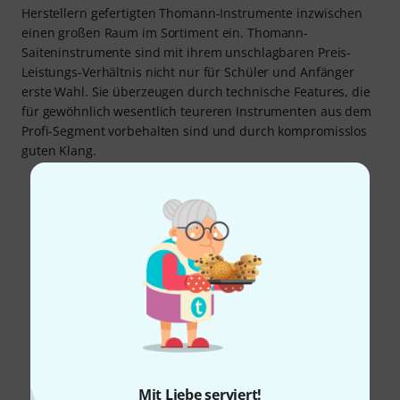
Herstellern gefertigten Thomann-Instrumente inzwischen
einen großen Raum im Sortiment ein. Thomann-
Saiteninstrumente sind mit ihrem unschlagbaren Preis-
Leistungs-Verhältnis nicht nur für Schüler und Anfänger
erste Wahl. Sie überzeugen durch technische Features, die
für gewöhnlich wesentlich teureren Instrumenten aus dem
Profi-Segment vorbehalten sind und durch kompromisslos
guten Klang.
Mit Liebe serviert!