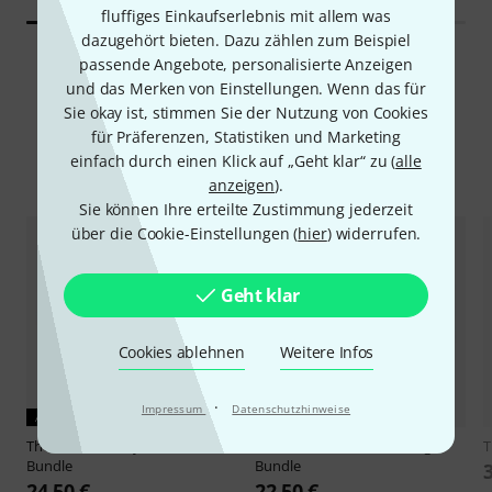
fluffiges Einkaufserlebnis mit allem was
dazugehört bieten. Dazu zählen zum Beispiel
passende Angebote, personalisierte Anzeigen
und das Merken von Einstellungen. Wenn das für
Sie okay ist, stimmen Sie der Nutzung von Cookies
für Präferenzen, Statistiken und Marketing
einfach durch einen Klick auf „Geht klar“ zu (
alle
Alternativen vergleichen
anzeigen
).
Sie können Ihre erteilte Zustimmung jederzeit
über die Cookie-Einstellungen (
hier
) widerrufen.
Geht klar
Cookies ablehnen
Weitere Infos
·
Impressum
Datenschutzhinweise
AKTUELLES PRODUKT
Thomann
Battery 4 maxE AA
Thomann
4x AA 2850 Charger
Bundle
Bundle
24,50 €
22,50 €