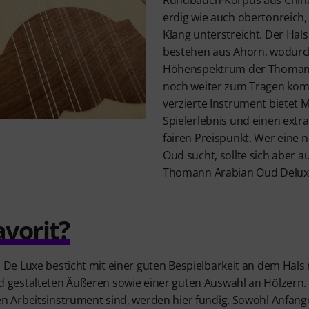
erdig wie auch obertonreich
Klang unterstreicht. Der Hal
bestehen aus Ahorn, wodurc
Höhenspektrum der Thomann
noch weiter zum Tragen komm
verzierte Instrument bietet M
Spielerlebnis und einen ext
fairen Preispunkt. Wer eine 
Oud sucht, sollte sich aber 
Thomann Arabian Oud Delux
avorit?
e Luxe besticht mit einer guten Bespielbarkeit an dem Hals m
estalteten Äußeren sowie einer guten Auswahl an Hölzern. M
Arbeitsinstrument sind, werden hier fündig. Sowohl Anfänge