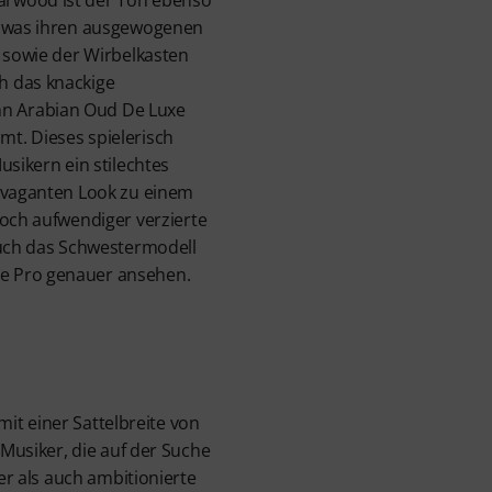
, was ihren ausgewogenen
s sowie der Wirbelkasten
h das knackige
 Arabian Oud De Luxe
t. Dieses spielerisch
usikern ein stilechtes
ravaganten Look zu einem
noch aufwendiger verzierte
auch das Schwestermodell
e Pro genauer ansehen.
it einer Sattelbreite von
usiker, die auf der Suche
r als auch ambitionierte