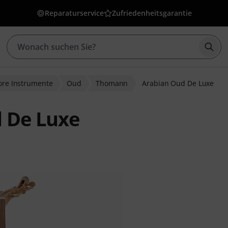
Reparaturservice
Zufriedenheitsgarantie
Such
lore Instrumente
Oud
Thomann
Arabian Oud De Luxe
 De Luxe
wertungen