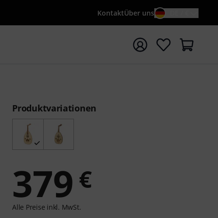
Kontakt
Über uns
DE / €
e mit Suchwort {searchTerm} starten
Produktvariationen
379
€
Alle Preise inkl. MwSt.