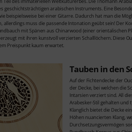
m Teil des immateriellen Weltkulturerbes. Die Thomann Arabia
s geschichtsträchtigen arabischen Instruments. Eine Besonder
wie beispielsweise bei einer Gitarre. Dadurch hat man die Mögl
n, allerdings muss die passende Intonation geübt sein! Der K
ndbauch mit Spänen aus Chinarwood (einer orientalischen Plat
erzeugt mit ihren kunstvoll verzierten Schalllöchern. Diese Oud
sem Preispunkt kaum erwartet.
Tauben in den S
Auf der Fichtendecke der Ou
der Decke, bei welchen die S
Intarsien verziert sind. All di
Arabesker-Stil gehalten und t
Klanglich bietet die Decke e
Höhen nuancierten Klang, wel
Durchsetzungsvermögen sor
Rundbauch-Korpus aus China