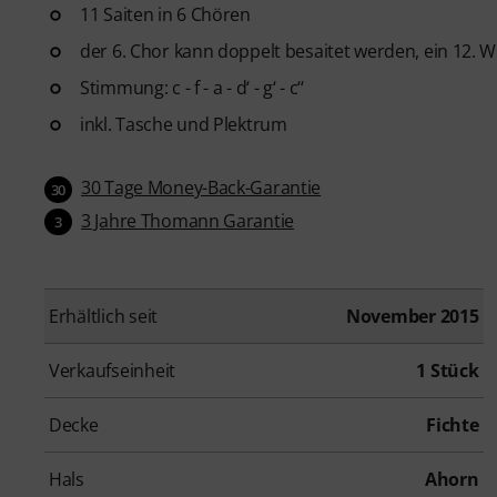
11 Saiten in 6 Chören
der 6. Chor kann doppelt besaitet werden, ein 12. W
Stimmung: c - f - a - d‘ - g‘ - c‘‘
inkl. Tasche und Plektrum
30 Tage Money-Back-Garantie
30
3 Jahre Thomann Garantie
3
Erhältlich seit
November 2015
Verkaufseinheit
1 Stück
Decke
Fichte
Hals
Ahorn