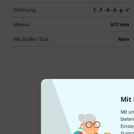
Stimmung
C - F - A - d - g - c‘
Mensur
617 mm
Inkl. Koffer / Etui
Nein
Mit 
We
Mit un
biete
Einste
Statis