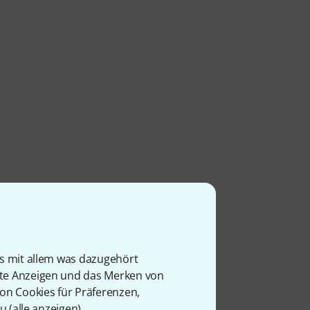
k
rbe
is mit allem was dazugehört
rte Anzeigen und das Merken von
von Cookies für Präferenzen,
u (
alle anzeigen
).