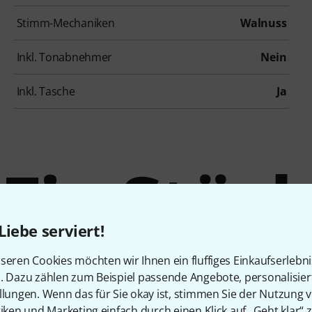
Stimm-Mechaniken
Walnuss
Inkl. Tonabnehmer
Nein
Inkl. Tasche
Ja
Ein Stüc
Liebe serviert!
ltkulture
seren Cookies möchten wir Ihnen ein fluffiges Einkaufserlebn
n. Dazu zählen zum Beispiel passende Angebote, personalisie
llungen. Wenn das für Sie okay ist, stimmen Sie der Nutzung 
tiken und Marketing einfach durch einen Klick auf „Geht klar“ z