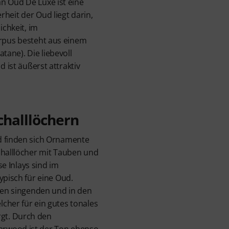
n Oud De Luxe ist eine
heit der Oud liegt darin,
ichkeit, im
orpus besteht aus einem
ane). Die liebevoll
 ist äußerst attraktiv
challlöchern
d finden sich Ornamente
challlöcher mit Tauben und
ese Inlays sind im
ypisch für eine Oud.
inen singenden und in den
cher für ein gutes tonales
gt. Durch den
rwood ist der Ton ebenso