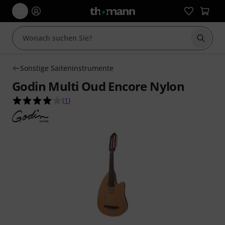
Suche 
Sonstige Saiteninstrumente
Godin Multi Oud Encore Nylon
4.0 von 5 Sternen aus 1 Kundenbewertungen
(
1
)