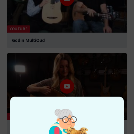
YOUTUBE
Godin MultiOud
abspielen
YOUTUBE
ALIYA CYCON demoing the Multioud Ambiance
Nylon Natural HG