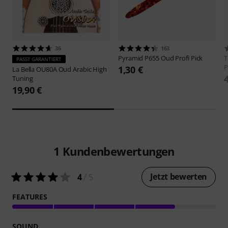
36
163
Pyramid
P655 Oud Profi Pick
PASST GARANTIERT
P
1,30 €
La Bella
OU80A Oud Arabic High
Tuning
19,90 €
1
Kundenbewertungen
Jetzt bewerten
4
/ 5
FEATURES
SOUND