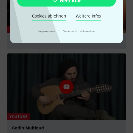
Geht klar
Cookies ablehnen
Weitere Infos
YOUTUBE
·
Impressum
Datenschutzhinweise
Godin Multioud Encore
abspielen
YOUTUBE
Godin Multioud