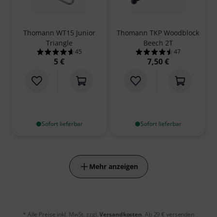
Thomann WT15 Junior
Thomann TKP Woodblock
Triangle
Beech 2T
45
47
4.6 von 5 Sternen aus 45 Kundenbewertungen
4.5 von 5 Sterne
5 €
7,50 €
Sofort lieferbar
Sofort lieferbar
Mehr anzeigen
* Alle Preise inkl. MwSt. zzgl.
Versandkosten
. Ab 29 € versenden