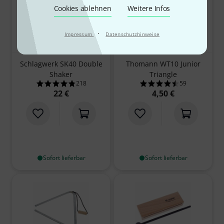
Cookies ablehnen
Weitere Infos
·
Impressum
Datenschutzhinweise
Schlagwerk SK40 Double
Thomann WT10 Junior
Shaker
Triangle
218
59
4.9 von 5 Sternen aus 218 Kundenbewertungen
4.5 von 5 Sterne
22 €
4,50 €
Sofort lieferbar
Sofort lieferbar