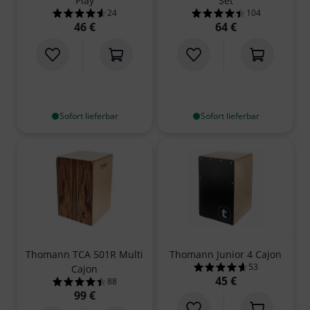
Play
Set
24
104
4.5 von 5 Sternen aus 24 Kundenbewertungen
4.5 von 5 Sterne
46 €
64 €
Sofort lieferbar
Sofort lieferbar
Thomann TCA 501R Multi
Thomann Junior 4 Cajon
53
Cajon
4.6 von 5 Sterne
45 €
88
4.5 von 5 Sternen aus 88 Kundenbewertungen
99 €