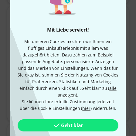
Mit Liebe serviert!
Mit unseren Cookies möchten wir Ihnen ein
fluffiges Einkaufserlebnis mit allem was
dazugehört bieten. Dazu zählen zum Beispiel
Meinl SH4BK Live Shaker
UVEX K Junior Ear
passende Angebote, personalisierte Anzeigen
560
Protector lime
4.7 von 5 Sternen aus 560 Kundenbewertungen
und das Merken von Einstellungen. Wenn das für
14,50 €
65
4.8 von 5 Sterne
17,90 €
Sie okay ist, stimmen Sie der Nutzung von Cookies
für Präferenzen, Statistiken und Marketing
einfach durch einen Klick auf „Geht klar“ zu (
alle
anzeigen
).
Sie können Ihre erteilte Zustimmung jederzeit
über die Cookie-Einstellungen (
hier
) widerrufen.
Sofort lieferbar
Sofort lieferbar
Geht klar