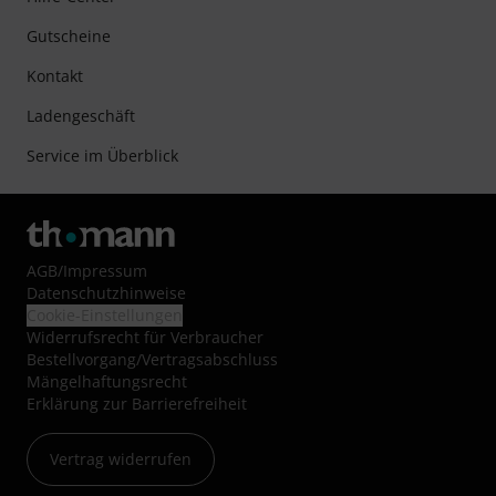
Gutscheine
Kontakt
Ladengeschäft
Service im Überblick
AGB
/
Impressum
Datenschutzhinweise
Cookie-Einstellungen
Widerrufsrecht für Verbraucher
Bestellvorgang/Vertragsabschluss
Mängelhaftungsrecht
Erklärung zur Barrierefreiheit
Vertrag widerrufen