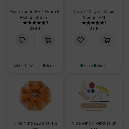
Asian Sound HAPI Drum E-
Toca 8" Origins Wood
Moll pentatonic
Djembe AM
5
8
4.8 von 5 Sternen aus 5 Kundenbewertungen
4.9 von 5 Sterne
333 €
77 €
In 9–12 Wochen lieferbar
Sofort lieferbar
Nino Nino 526 Shake n
Nino Nino 4 Percussion