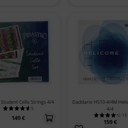
 Student Cello Strings 4/4
Daddario H510-4/4M Helic
5
4/4
4.6 von 5 Sternen aus 5 Kundenbewertungen
13
149 €
ewertungen
4.2 von
159 €