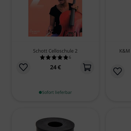
Schott Celloschule 2
K&M 
6
4.8 von 5 Sternen aus 6 Kundenb
24 €
Sofort lieferbar