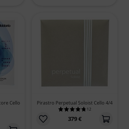
ore Cello
Pirastro Perpetual Soloist Cello 4/4
12
4.8 von 5 Sternen aus 
379 €
 5 Sternen aus 13 Kundenbewertungen