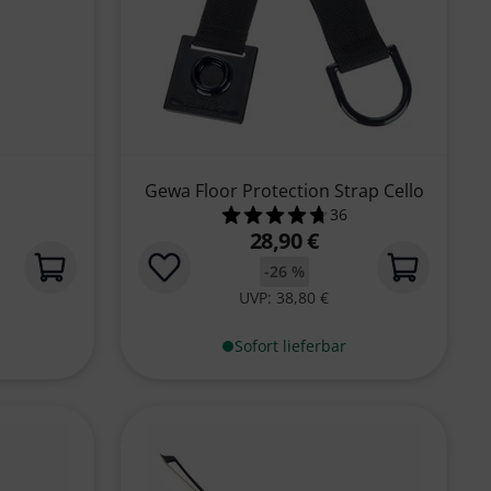
Gewa Floor Protection Strap Cello
36
 5 Sternen aus 15 Kundenbewertungen
4.7 von 5 Sternen aus 
28,90 €
-26 %
UVP: 38,80 €
Sofort lieferbar