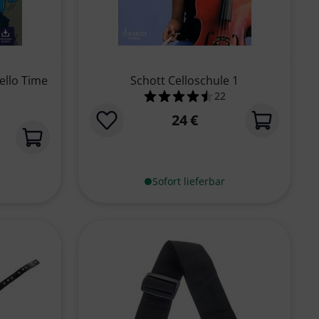
ello Time
Schott Celloschule 1
22
4.5 von 5 Sternen aus 
24 €
 5 Sternen aus 2 Kundenbewertungen
Sofort lieferbar