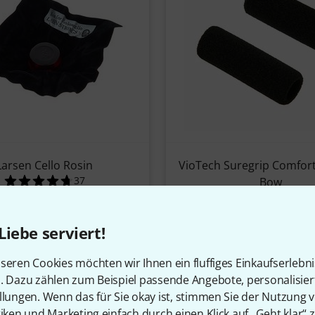
Larsen Cello Rosin
VioTech Suregrip Comfort 
37
Bow
nbewertungen
4.7 von 5 Sternen aus 37 Kundenbewertungen
18,50 €
12
4.2 von
-22 %
8,10 €
Liebe serviert!
UVP: 23,60 €
seren Cookies möchten wir Ihnen ein fluffiges Einkaufserlebn
Sofort lieferbar
Sofort lieferbar
n. Dazu zählen zum Beispiel passende Angebote, personalisie
llungen. Wenn das für Sie okay ist, stimmen Sie der Nutzung 
tiken und Marketing einfach durch einen Klick auf „Geht klar“ z