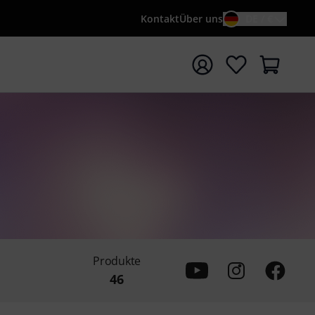
Kontakt
Über uns
DE / €
e mit Suchwort {searchTerm} starten
Produkte
46