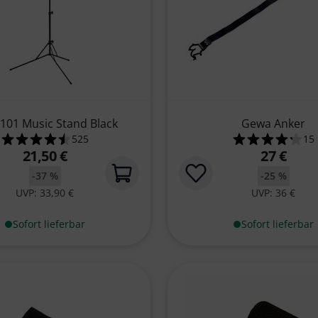
101 Music Stand Black
Gewa Anker
525
15
ewertungen
4.5 von 5 Sternen aus 525 Kundenbewertungen
4.3 von
21,50 €
27 €
-37 %
-25 %
UVP: 33,90 €
UVP: 36 €
Sofort lieferbar
Sofort lieferbar