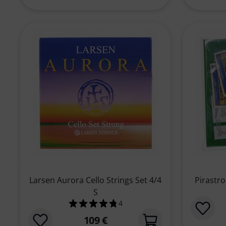
Larsen Aurora Cello Strings Set 4/4
Pirastro
S
4
4.8 von 5 Sternen aus 4 Kundenb
109 €