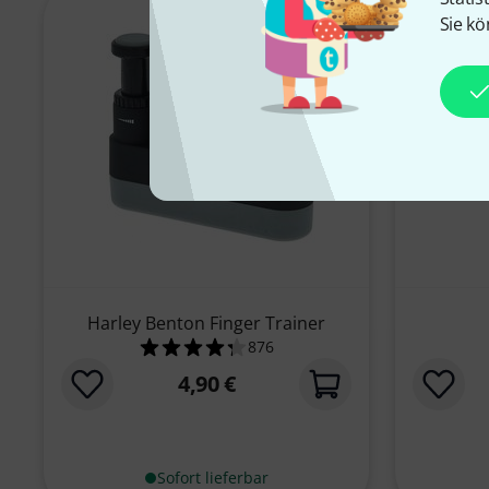
Sie kö
Harley Benton Finger Trainer
876
4.3 von 5 Sternen aus 876 Kunde
4,90 €
Sofort lieferbar