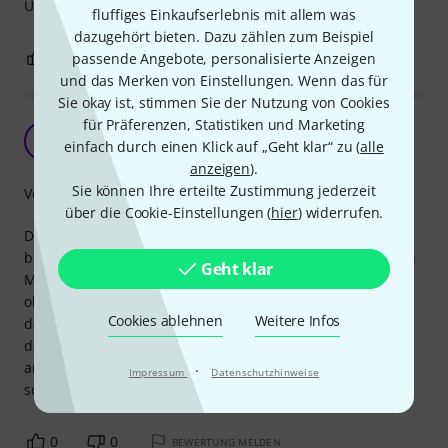
Überwurfgewinde drüber zu bringen. Aber dann geht's :-)
fluffiges Einkaufserlebnis mit allem was
dazugehört bieten. Dazu zählen zum Beispiel
0
0
passende Angebote, personalisierte Anzeigen
BEWERTUNG MELDEN
und das Merken von Einstellungen. Wenn das für
Sie okay ist, stimmen Sie der Nutzung von Cookies
für Präferenzen, Statistiken und Marketing
Preis Leistung voll Ok
S
einfach durch einen Klick auf „Geht klar“ zu (
alle
Schnäis 08.04.2021
anzeigen
).
Sie können Ihre erteilte Zustimmung jederzeit
Verarbeitung
über die Cookie-Einstellungen (
hier
) widerrufen.
Die Verarbeitung des Kabels ist nicht schlecht aber halt
billig. Bis jetzt hällt es jedoch gut Stand. Ich habe es für ein
Geht klar
Mischpult das von diversen Menschen gebraucht wird und
ohne viel Sorgfalt behandelt wird gekauft in der Anname
Cookies ablehnen
Weitere Infos
das ich das Kabel nach 1-2 Jahren ersetzen werde und für
das macht es bis jetzt eine gute Form. Für solche
anwendungen top da auch viel Material am Kabel und
·
Impressum
Datenschutzhinweise
scheinbar recht stabil.
0
0
BEWERTUNG MELDEN