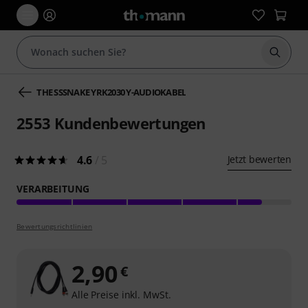
Suche 
THE SSSNAKE YRK2030 Y-AUDIOKABEL
2553
Kundenbewertungen
4.6
/ 5
Jetzt bewerten
VERARBEITUNG
Bewertungsrichtlinien
2,90
€
Alle Preise inkl. MwSt.