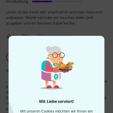
Verarbeitung
Leider ist das Ksbel sehr empfindlich und man muss echt
aufpassen. Würde nächstes ein bisschen mehr Geld
ausgeben und ein besseres Kabel kaufen
0
0
BEWERTUNG MELDEN
Material sehr solide, aber....
S
Südseele 30.08.2017
Verarbeitung
.... der Stecker muss leider nachgearbeitet werden. Ich habe
bereits 2 mal dieses Kabel gekauft und musste beide male
feststellen, dass ein Wackelkontakt im, oder am kleinen
Stereoklinkenstecker auftritt. Da, das Kabel sehr robust und
Mit Liebe serviert!
recht dick ist, ist es eine ganz schöne Fummelarbeit da
einen entsprechenden Stecker dran zu löten und das
Mit unseren Cookies möchten wir Ihnen ein