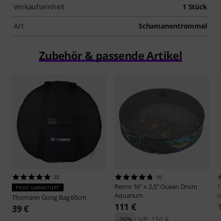
Verkaufseinheit
1 Stück
Art
Schamanentrommel
Zubehör & passende Artikel
38
16
Remo
16" x 2,5" Ocean Drum
PASST GARANTIERT
Aquarium
B
Thomann
Gong Bag 65cm
111 €
39 €
-26%
UVP: 150 €