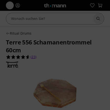
Suche 
Ritual Drums
Terre 556 Schamanentrommel
60cm
4.6 von 5 Sternen aus 23 Kundenbewertungen
(
23
)