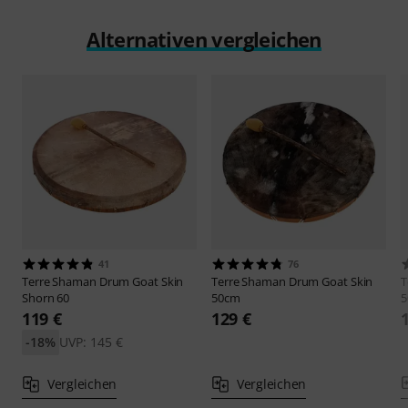
Alternativen vergleichen
41
76
Terre
Shaman Drum Goat Skin
Terre
Shaman Drum Goat Skin
T
Shorn 60
50cm
5
119 €
129 €
-18%
UVP: 145 €
Vergleichen
Vergleichen