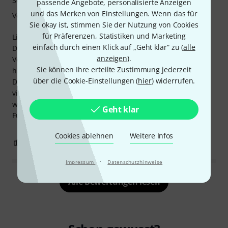
Sound
passende Angebote, personalisierte Anzeigen
und das Merken von Einstellungen. Wenn das für
Verarbeitung
Sie okay ist, stimmen Sie der Nutzung von Cookies
für Präferenzen, Statistiken und Marketing
Lieferung erfolgte rasch und gut verpackt.
einfach durch einen Klick auf „Geht klar“ zu (
alle
Die Trommel ist trotz ihrer Größe leicht und gut zu halten.
anzeigen
).
Verarbeitung tadellos, sie wirkt sehr "naturnah" und
Sie können Ihre erteilte Zustimmung jederzeit
handgemacht.
über die Cookie-Einstellungen (
hier
) widerrufen.
Der Klang ist tief und wunderschön, man wird aber
vielleicht den Schlägel durch einen weicheren ersetzen
wollen - Geschmackssache.
Geht klar
Für schamanische Arbeit ausgezeichnet geeignet.
Cookies ablehnen
Weitere Infos
2
0
BEWERTUNG MELDEN
·
Impressum
Datenschutzhinweise
Alle Bewertungen lesen