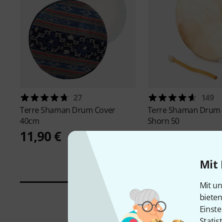
27
149
Terre
Shaman Drum Cover
Terre
Shaman Drum 
40cm
Shorn 50
11,90 €
99 €
-18%
UVP: 121 €
Mit 
Mit un
biete
Einste
Statis