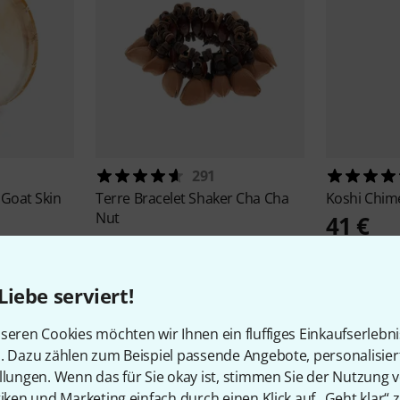
291
Goat Skin
Terre
Bracelet Shaker Cha Cha
Koshi
Chim
Nut
41 €
10,90 €
Liebe serviert!
seren Cookies möchten wir Ihnen ein fluffiges Einkaufserlebn
n. Dazu zählen zum Beispiel passende Angebote, personalisie
llungen. Wenn das für Sie okay ist, stimmen Sie der Nutzung 
tiken und Marketing einfach durch einen Klick auf „Geht klar“ z