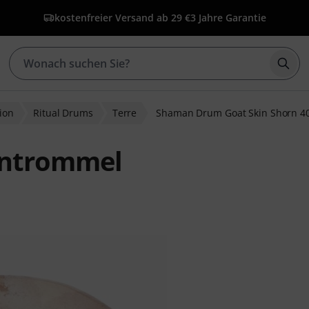
kostenfreier Versand ab 29 €
3 Jahre Garantie
Such
ion
Ritual Drums
Terre
Shaman Drum Goat Skin Shorn 4
entrommel
ewertungen