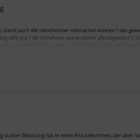
ng
, damit auch alle teilnehmmer mitmachen können ? das gewi
lang sehr gut ? die teilnehmer waren bisher alle begeistert ?. n
cht das gesamtbild ?. besonders schön finde ich die zeichnung 
tig starker Belastung hat er einen Riss bekommen, der aber ni