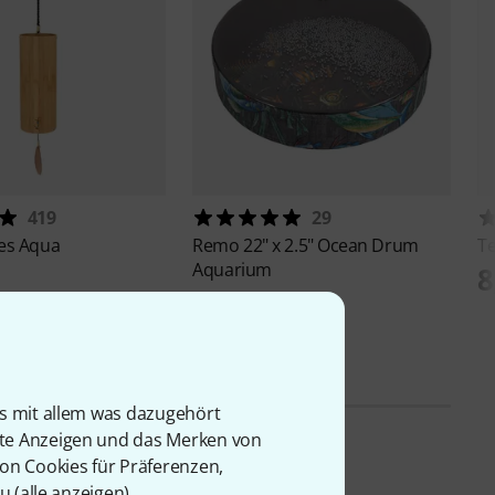
419
29
es Aqua
Remo
22" x 2.5" Ocean Drum
T
Aquarium
8
179 €
is mit allem was dazugehört
rte Anzeigen und das Merken von
von Cookies für Präferenzen,
u (
alle anzeigen
).