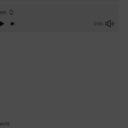
ern
0:00
eicht