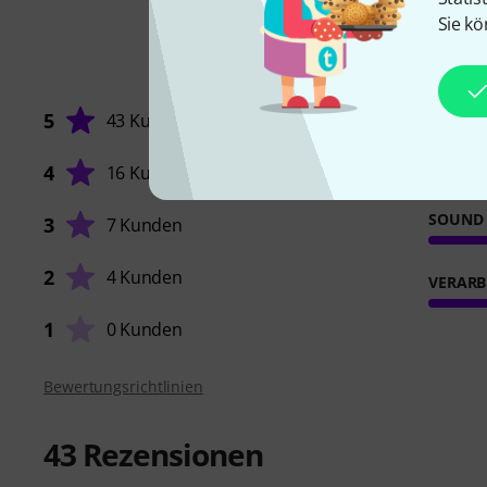
Sie kö
5
43 Kunden
4
16 Kunden
SOUND
3
7 Kunden
2
4 Kunden
VERARB
1
0 Kunden
Bewertungsrichtlinien
43
Rezensionen