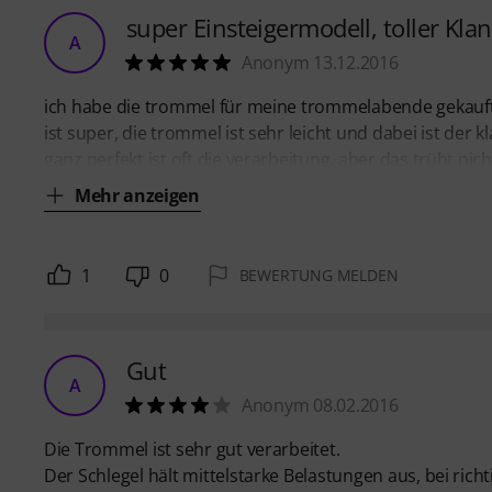
super Einsteigermodell, toller Kla
A
Anonym 13.12.2016
ich habe die trommel für meine trommelabende gekauft
ist super, die trommel ist sehr leicht und dabei ist der k
ganz perfekt ist oft die verarbeitung, aber das trübt ni
Mehr anzeigen
1
0
BEWERTUNG MELDEN
Gut
A
Anonym 08.02.2016
Die Trommel ist sehr gut verarbeitet.
Der Schlegel hält mittelstarke Belastungen aus, bei rich