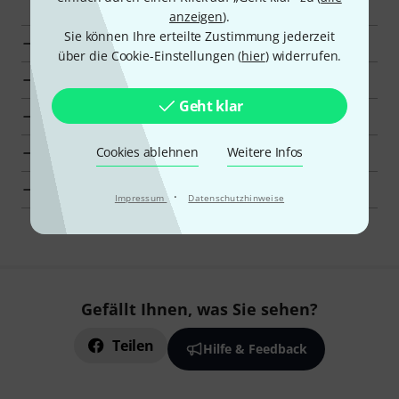
anzeigen
).
Sie können Ihre erteilte Zustimmung jederzeit
Zur Kategorie In-Ear Kabel
über die Cookie-Einstellungen (
hier
) widerrufen.
Zur Kategorie In-Ear Monitoring
Geht klar
Zur Kategorie PA- und Beschallungsequipment
Cookies ablehnen
Weitere Infos
Detaillierte Herstellerinfos für Telex
Telex PA- und Beschallungsequipment zur Übersicht
·
Impressum
Datenschutzhinweise
Gefällt Ihnen, was Sie sehen?
Teilen
Hilfe & Feedback