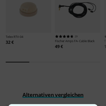
Telex
RTV-04
29
Fischer Amps
FA- Cable Black
32 €
49 €
Alternativen vergleichen