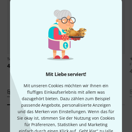
Telex
CMT-92
12
Hörluchs
Premium Cable black
F
45 €
48 €
Mit Liebe serviert!
-30%
UVP: 69 €
Mit unseren Cookies möchten wir Ihnen ein
fluffiges Einkaufserlebnis mit allem was
Vergleichen
Vergleichen
dazugehört bieten. Dazu zählen zum Beispiel
passende Angebote, personalisierte Anzeigen
und das Merken von Einstellungen. Wenn das für
Sie okay ist, stimmen Sie der Nutzung von Cookies
für Präferenzen, Statistiken und Marketing
Smart Navigator
einfach durch einen Klick auf „Geht klar“ zu (
alle