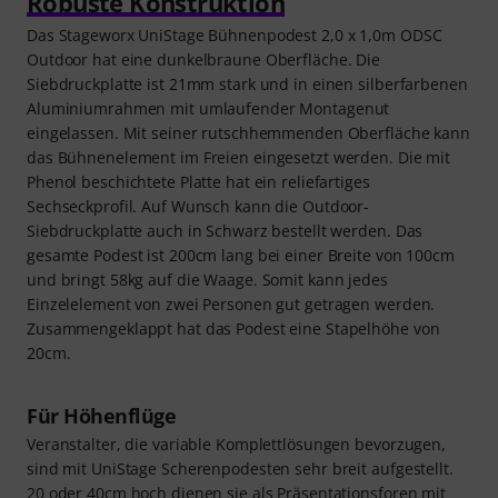
Robuste Konstruktion
Das Stageworx UniStage Bühnenpodest 2,0 x 1,0m ODSC
Outdoor hat eine dunkelbraune Oberfläche. Die
Siebdruckplatte ist 21mm stark und in einen silberfarbenen
Aluminiumrahmen mit umlaufender Montagenut
eingelassen. Mit seiner rutschhemmenden Oberfläche kann
das Bühnenelement im Freien eingesetzt werden. Die mit
Phenol beschichtete Platte hat ein reliefartiges
Sechseckprofil. Auf Wunsch kann die Outdoor-
Siebdruckplatte auch in Schwarz bestellt werden. Das
gesamte Podest ist 200cm lang bei einer Breite von 100cm
und bringt 58kg auf die Waage. Somit kann jedes
Einzelelement von zwei Personen gut getragen werden.
Zusammengeklappt hat das Podest eine Stapelhöhe von
20cm.
Für Höhenflüge
Veranstalter, die variable Komplettlösungen bevorzugen,
sind mit UniStage Scherenpodesten sehr breit aufgestellt.
20 oder 40cm hoch dienen sie als Präsentationsforen mit