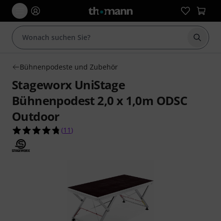
Suche 
Bühnenpodeste und Zubehör
Stageworx UniStage
Bühnenpodest 2,0 x 1,0m ODSC
Outdoor
4.7 von 5 Sternen aus 11 Kundenbewertungen
(
11
)