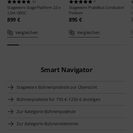
14
7
Stageworx
Stage Platform 2,0 x
Stageworx
Praktikus Conductor
S
1,0m ODSC
Podium
I
899 €
895 €
Vergleichen
Vergleichen
Smart Navigator
Stageworx Bühnenpodeste zur Übersicht
Bühnenpodeste für 750 €–1250 € anzeigen
Zur Kategorie Bühnenpodeste
Zur Kategorie Bühnenelemente