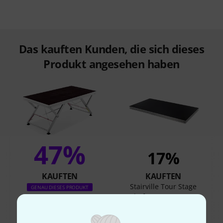
Das kauften Kunden, die sich dieses
Produkt angesehen haben
47%
17%
KAUFTEN
KAUFTEN
Stairville Tour Stage
GENAU DIESES PRODUKT
Platform 2x1m ODW
819 €
359 €