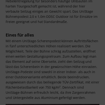
Hebelentriegelung für besonders häufige Umbauten im
harten Tourgeschäft gemacht ist, während der hier
verbaute Seilzug einiges an Gewicht spart. Das UniStage
Bühnenpodest 2,0 x 1,0m ODSC Outdoor ist für Einsätze im
Freien geeignet und hat Standardmaße.
Eines für alles
Mit einem UniStage-Scherenpodest können Auftrittsflächen
in fünf unterschiedlichen Höhen realisiert werden. Die
Möglichkeit, Teile der Bühne schräg aufzustellen, eröffnet
einen weiten Gestaltungsspielraum. Zum Aufbau legt man
das Element auf seine Oberseite, zieht den Seilzug und
lässt das Scherenbein in der gewünschten Höhe einrasten.
UniStage-Podeste sind sowohl in einer Indoor- als auch in
einer Outdoorvariante erhältlich. Beide beeindrucken,
ausgewiesen durch das beiliegende TÜV-Zertifikat, mit einer
Flächenbelastbarkeit von 750 kg/m². Dennoch sind
UniStage-Bühnen erfreulich leicht, da ihre Zargenrahmen
und Untergestelle aus Aluminium gefertigt werden.