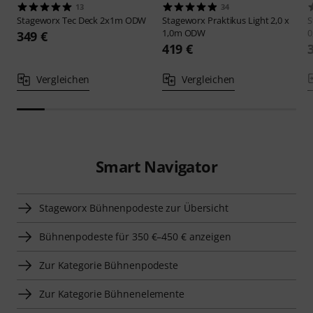
13
34
Stageworx
Tec Deck 2x1m ODW
Stageworx
Praktikus Light 2,0 x
S
1,0m ODW
0
349 €
419 €
Vergleichen
Vergleichen
Smart Navigator
Stageworx Bühnenpodeste zur Übersicht
Bühnenpodeste für 350 €–450 € anzeigen
Zur Kategorie Bühnenpodeste
Zur Kategorie Bühnenelemente