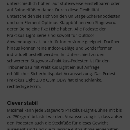
unterschiedlich hohen, auf stufenweise einstellbaren oder
auf Spindelfüßen daher. Durch diese Flexibilität
unterscheiden sie sich von den UniStage-Scherenpodesten
und den Element-Optimus-Klappbühnen von Stageworx,
deren Beine eine fixe Höhe haben. Alle Podeste der
Praktikus-Light-Serie sind sowohl für Outdoor-
Anwendungen als auch für Innenräume geeignet. Darüber
hinaus können reine Indoor-Beläge und Sonderformen
individuell bestellt werden. Im Unterschied zu den
schwereren Stageworx-Praktikus-Podesten ist für den
Tribünenbau mit Praktikus Light ein auf Anfrage
erhältliches Sicherheitspaket Voraussetzung. Das Podest
Praktikus Light 2,0 x 0,5m ODW hat eine schlanke,
rechteckige Form.
Clever stabil
Maximal kann jede Stageworx Praktikus-Light-Bühne mit bis
zu 750kg/m² belastet werden. Voraussetzung ist, dass außer
den Podesten auch die Steckfüße für dieses Gewicht
ausgelegt sind und die zulässige Aufbauhöhe eingehalten