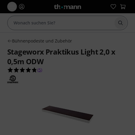
Suche 
Bühnenpodeste und Zubehör
Stageworx Praktikus Light 2,0 x
0,5m ODW
4.8 von 5 Sternen aus 5 Kundenbewertungen
(
5
)