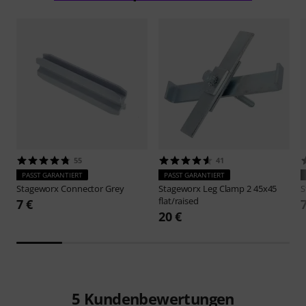
55
41
PASST GARANTIERT
PASST GARANTIERT
Stageworx
Connector Grey
Stageworx
Leg Clamp 2 45x45
S
flat/raised
7 €
20 €
5
Kundenbewertungen