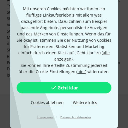
Typ45 60-100cm werden die Einzelelemente aufgebaut.
Mit unseren Cookies möchten wir Ihnen ein
Stufenlos hingegen kann die Höhe beim Gerüstsystem
fluffiges Einkaufserlebnis mit allem was
Stageworx Carrying system „Justo“ bestimmt werden. Beim
dazugehört bieten. Dazu zählen zum Beispiel
Verbinden mehrerer Podeste zu einer Bühne kommt der
passende Angebote, personalisierte Anzeigen
Stageworx Verbindungssteg grau zum Einsatz, der in die
und das Merken von Einstellungen. Wenn das für
Montagenut benachbarter Rahmen geschoben wird, bevor
Sie okay ist, stimmen Sie der Nutzung von Cookies
die Außenkanten der Bühne mit den Schnellverbindern
für Präferenzen, Statistiken und Marketing
Stageworx Quick Connector gesichert werden. Soll eine
einfach durch einen Klick auf „Geht klar“ zu (
alle
Rampe angelegt werden, stehen auch dafür Stageworx-
anzeigen
).
Praktikus-Elemente zur Verfügung. Und mit dem passenden
Sie können Ihre erteilte Zustimmung jederzeit
Dirigentenpodest Stageworx Praktikus Conductors Podium
über die Cookie-Einstellungen (
hier
) widerrufen.
ist auch für Orchesterauftritte alles bestens vorbereitet.
Geht klar
Cookies ablehnen
Weitere Infos
Das kauften Kunden, die sich dieses
Produkt angesehen haben
·
Impressum
Datenschutzhinweise