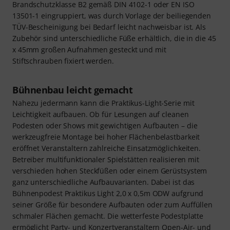
Brandschutzklasse B2 gemäß DIN 4102-1 oder EN ISO
13501-1 eingruppiert, was durch Vorlage der beiliegenden
TÜV-Bescheinigung bei Bedarf leicht nachweisbar ist. Als
Zubehör sind unterschiedliche Füße erhältlich, die in die 45
x 45mm großen Aufnahmen gesteckt und mit
Stiftschrauben fixiert werden.
Bühnenbau leicht gemacht
Nahezu jedermann kann die Praktikus-Light-Serie mit
Leichtigkeit aufbauen. Ob für Lesungen auf cleanen
Podesten oder Shows mit gewichtigen Aufbauten – die
werkzeugfreie Montage bei hoher Flächenbelastbarkeit
eröffnet Veranstaltern zahlreiche Einsatzmöglichkeiten.
Betreiber multifunktionaler Spielstätten realisieren mit
verschieden hohen Steckfüßen oder einem Gerüstsystem
ganz unterschiedliche Aufbauvarianten. Dabei ist das
Bühnenpodest Praktikus Light 2,0 x 0,5m ODW aufgrund
seiner Größe für besondere Aufbauten oder zum Auffüllen
schmaler Flächen gemacht. Die wetterfeste Podestplatte
ermöglicht Party- und Konzertveranstaltern Open-Air- und