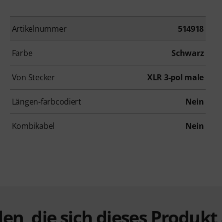
Artikelnummer
514918
Farbe
Schwarz
Von Stecker
XLR 3-pol male
Längen-farbcodiert
Nein
Kombikabel
Nein
en, die sich dieses Produk