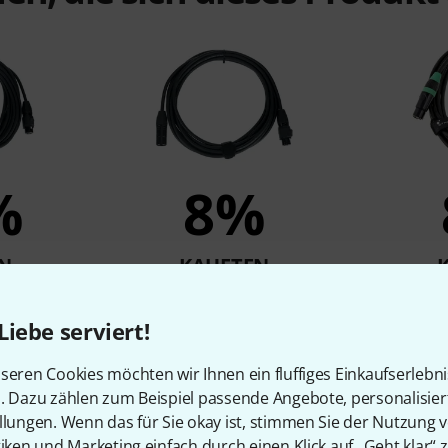
%
8%
N
KAUFTEN
 IP65 DMX
Stairville PDC3BK IP65 DMX
Stairvill
pin
Cable 5m 3pin
Liebe serviert!
11,90 €
seren Cookies möchten wir Ihnen ein fluffiges Einkaufserlebn
n. Dazu zählen zum Beispiel passende Angebote, personalisie
llungen. Wenn das für Sie okay ist, stimmen Sie der Nutzung 
Vergleichen
tiken und Marketing einfach durch einen Klick auf „Geht klar“ z