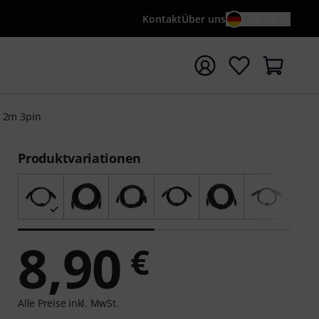
Kontakt
Über uns
DE / €
e mit Suchwort {searchTerm} starten
 2m 3pin
Produktvariationen
8,90
€
Alle Preise inkl. MwSt.