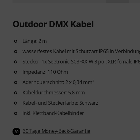
Outdoor DMX Kabel
Länge: 2 m
wasserfestes Kabel mit Schutzart IP65 in Verbindu
Stecker: 1x Seetronic SC3FXX-W 3 pol. XLR female IP
Impedanz: 110 Ohm
Adernquerschnitt: 2 x 0,34 mm²
Kabeldurchmesser: 5,8 mm
Kabel- und Steckerfarbe: Schwarz
inkl. Klettband-Kabelbinder
30 Tage Money-Back-Garantie
30