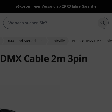
kostenfreier Versand ab 29 €
3 Jahre Garantie
Such
DMX- und Steuerkabel
Stairville
PDC3BK IP65 DMX Cable
5 DMX Cable 2m 3pin
wertungen