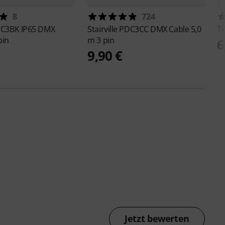
8
724
C3BK IP65 DMX
Stairville
PDC3CC DMX Cable 5,0
T
pin
m 3 pin
6
9,90 €
Jetzt bewerten