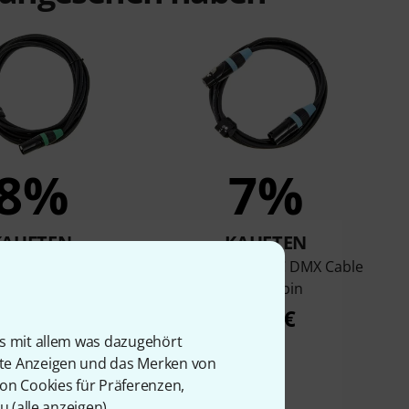
8%
7%
KAUFTEN
KAUFTEN
e PDC3CC DMX Cable
Stairville PDC3CC DMX Cable
5,0 m 3 pin
2,0 m 3 pin
9,90 €
6,90 €
is mit allem was dazugehört
rte Anzeigen und das Merken von
von Cookies für Präferenzen,
u (
alle anzeigen
).