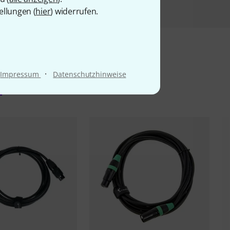
ellungen (
hier
) widerrufen.
·
Impressum
Datenschutzhinweise
l