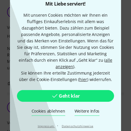
Mit Liebe serviert!
Für den Preis ok.
J
Mit unseren Cookies möchten wir Ihnen ein
jonathansp 27.09.2014
fluffiges Einkaufserlebnis mit allem was
Verarbeitung
dazugehört bieten. Dazu zählen zum Beispiel
passende Angebote, personalisierte Anzeigen
Handling
und das Merken von Einstellungen. Wenn das für
Sie okay ist, stimmen Sie der Nutzung von Cookies
Nun ja, Wenn es längere Zeit klebt hitnerlässt es
für Präferenzen, Statistiken und Marketing
Rückstände. Gerade auch bei wärmeren Temperaturen.
einfach durch einen Klick auf „Geht klar“ zu (
alle
Man kann trotz rillen einigermaßen gut drauf schreiben
anzeigen
).
und es lässt sich problemlos abreißen.
Sie können Ihre erteilte Zustimmung jederzeit
über die Cookie-Einstellungen (
hier
) widerrufen.
0
0
BEWERTUNG MELDEN
Geht klar
Eher nein
C
ChristianoBlanco 04.08.2024
Cookies ablehnen
Weitere Infos
Verarbeitung
·
Impressum
Datenschutzhinweise