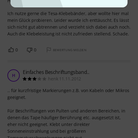
Handling
Ich nutze gerne die Tesa-Klebebänder, aber wollte hier mal
mein Glück probieren. Leider wurde ich enttäuscht. Es lässt
sich nicht gut abtrennen und verzieht sich dabei auch noch.
Auch die Klebeleistung ist nicht zufrieden stellend. Schade.
0
0
BEWERTUNG MELDEN
Einfaches Beschriftungsband..
H
henk 11.11.2012
.. für kurzfristige Markierungen z.B. von Kabeln oder Mikros
geeignet.
Für Beschriftungen von Pulten und anderen Bereichen, in
denen das Tape häufiger Berührung etc. ausgesetzt ist,
eher nicht geeignet. Klebt unter direkter
Sonneneinstrahlung und bei größeren
Temperaturschwankungen nicht gut.