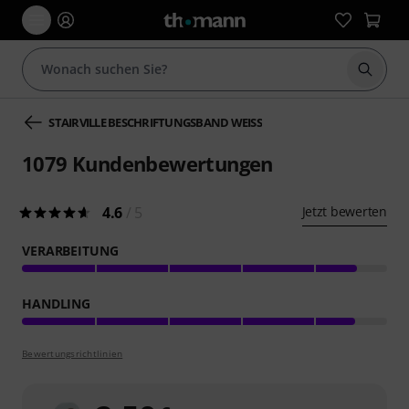
Suche 
STAIRVILLE BESCHRIFTUNGSBAND WEISS
1079
Kundenbewertungen
4.6
/ 5
Jetzt bewerten
VERARBEITUNG
HANDLING
Bewertungsrichtlinien