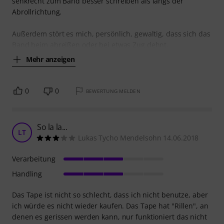
senkrecht zum Band besser schreiben als längs der
Abrollrichtung.
Außerdem stört es mich, persönlich, gewaltig, dass sich das
Band beim abreißen oder bei etwas Zug dehnt,
Mehr anzeigen
0
0
BEWERTUNG MELDEN
So la la...
LT
Lukas Tycho Mendelsohn 14.06.2018
Verarbeitung
Handling
Das Tape ist nicht so schlecht, dass ich nicht benutze, aber
ich würde es nicht wieder kaufen. Das Tape hat "Rillen", an
denen es gerissen werden kann, nur funktioniert das nicht