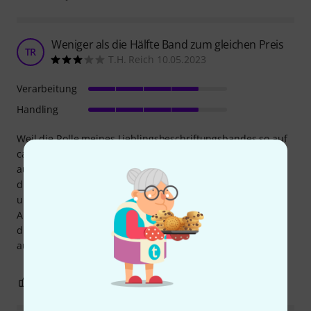
Weniger als die Hälfte Band zum gleichen Preis
TR
T.H. Reich 10.05.2023
Verarbeitung
Handling
Weil die Rolle meines Lieblingsbeschriftungsbandes so auf
ca. die Hälfte verbraucht war habe ich nachbestellt: aber
auf der neuen noch orginal eingeschweisst ist weniger
drauf als bei den alten Bändern die ich noch in neongrün
und weiss habe. Bei offenbar geichem Preis und laut
Angabe immer noch 33m Band ??? Ist das das Band soviel
dünner geworden? Ich glaube ich mach's dann doch mal
auf ... bei 2,50 schicke ich nix zurück
0
0
BEWERTUNG MELDEN