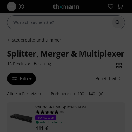
Suche 
Steuerpulte und Dimmer
Splitter, Merger & Multiplexer
Beratung
15
Produkte
·
Filter
Beliebtheit
Alle zurücksetzen
Preisbereich: 100 - 140
Stairville
DMX Splitter 6 RDM
35
TOP-SELLER
Sofort lieferbar
111
€