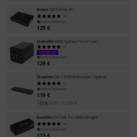
Botex
DD-5 RDM 3P
10
Sofort lieferbar
129
€
Stairville
DMX Splitter Pro 3+5 pin
70
TOP-SELLER
Sofort lieferbar
129
€
Showtec
DB-1-8/RDM Booster / Splitter
11
Sofort lieferbar
119
€
-31%
UVP:
172,55
€
Eurolite
DXT-ME Pro DMX-Merger
16
Sofort lieferbar
113
€