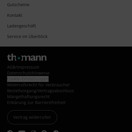
Gutscheine
Kontakt
Ladengeschäft
Service im Überblick
AGB
/
Impressum
Datenschutzhinweise
Cookie-Einstellungen
Widerrufsrecht für Verbraucher
Bestellvorgang/Vertragsabschluss
Mängelhaftungsrecht
Erklärung zur Barrierefreiheit
Vertrag widerrufen