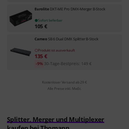
Eurolite
DXT-ME Pro DMX-Merger B-Stock
Sofort lieferbar
105
€
Cameo
SB 6 Dual DMX Splitter B-Stock
Produkt ist ausverkauft
135
€
-9%
30-Tage-Bestpreis
:
149
€
Kostenloser Versand ab 29 €
Alle Preise inkl. MwSt.
Splitter, Merger und Multiplexer
kaufen bei Thomann