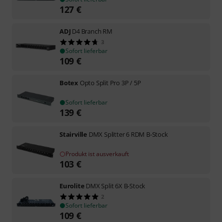
127
€
ADJ
D4 Branch RM
3
Sofort lieferbar
109
€
Botex
Opto Split Pro 3P / 5P
Sofort lieferbar
139
€
Stairville
DMX Splitter 6 RDM B-Stock
Produkt ist ausverkauft
103
€
Eurolite
DMX Split 6X B-Stock
2
Sofort lieferbar
109
€