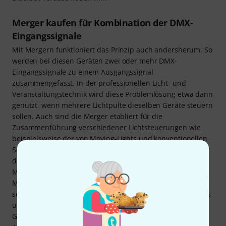
Merger kaufen für Kombination der DMX-
Eingangssignale
Mit Mergern funktioniert das Prinzip auch andersherum. So
werden bei diesen Geräten zwei oder mehr DMX-
Eingangssignale zu einem Ausgangssignal
zusammengefasst. In der professionellen Licht- und
Veranstaltungstechnik wird diese Problemlösung etwa dann
genutzt, wenn mehrere Lichtpulte dieselben Geräte steuern
sollen. Auch sind die Merger etabliert für die
Zusammenführung verschiedener Lichtsteuerungen wie
beispielsweise der von Moving-Lights und konventionellen
Scheinwerfern. Darüber hinaus zeichnen sich auch Merger
durch extrem nützliche Zusatzoptionen aus, nämlich der
Möglichkeit der Anpassung des Timings von DMX-Signalen.
Möchtest du Splitter, Merger und Multiplexer kaufen,
solltest du wissen, dass Scheinwerfer und sonstige Fixtures
unterschiedlicher Generation mit verschiedenen DMX-
Geschwindigkeiten arbeiten. Durch Merger kannst du die