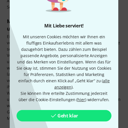
Abweichungen abgleichen und die
Scheinwerfergeschwindigkeiten kompatibel machen.
Multiplexer kaufen – für Signalumschaltung
Mit Liebe serviert!
und Routing
Ein Multiplexer wiederum kann in der Regel zwischen
Mit unseren Cookies möchten wir Ihnen ein
verschiedenen Eingangssignalen umschalten, worauf er die
fluffiges Einkaufserlebnis mit allem was
seriell ausgibt. In der Lichttechnik üblich ist die
dazugehört bieten. Dazu zählen zum Beispiel
Verwendung von Multiplexern, um die Signale von
passende Angebote, personalisierte Anzeigen
unterschiedlichen Steuerquellen wie Lichtstellpulten zu
und das Merken von Einstellungen. Wenn das für
wählen und sie nacheinander zu verarbeiten. Ebenso
Sie okay ist, stimmen Sie der Nutzung von Cookies
lassen sich über Multiplexer parallele Datenströme
für Präferenzen, Statistiken und Marketing
verarbeiten. Vor diesem Hintergrund sind diese Geräte mit
einfach durch einen Klick auf „Geht klar“ zu (
alle
ihrer Schaltfunktion von DMX-Signalen ebenfalls wichtige
anzeigen
).
Werkzeuge, um komplexe Lichtsteuerungen zu realisieren
Sie können Ihre erteilte Zustimmung jederzeit
und zugleich die Signalübertragung zu optimieren. Widmen
über die Cookie-Einstellungen (
hier
) widerrufen.
wir uns einigen Beispielen, um auch die Unterschiede der
Geräte besser einschätzen zu können, wenn du Splitter,
Geht klar
Merger und Multiplexer kaufen möchtest.