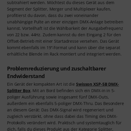
subtrahiert werden. Möchtest du dieses Gerät aus dem
Segment der Splitter, Merger und Multiplexer kaufen,
profitierst du davon, dass du zwei voneinander
unabhängige Pulte an einer einzigen DMX-Anlage betreiben
kannst. Vorteilhaft ist die Wählbarkeit der Ausgabefrequenz
von 22 bzw. 44Hz. Zudem kannst du den Eingang 2 für den
Offset-Betrieb mit einer Startadresse versehen. Das Gerät
kommt ebenfalls im 19‘‘-Format und kann über die separat
erhältliche Blende im Rack montiert und integriert werden.
Problemreduzierung und zuschaltbarer
Endwiderstand
Ein Gerät der kompakten Art ist die
Swisson XSP-5B DMX-
Splitter Box
. Mit an Bord befinden sich ein DMX-in in 5-
poliger Ausführung sowie insgesamt fünf DMX-Outs,
außerdem ein ebenfalls 5-poliger DMX-Thru. Das Besondere
an diesem Gerät: Das DMX-Signal wird regeneriert und
zugleich verstärkt, ohne dass dabei das Timing des DMX-
Protokolls verändert wird. Praktisch und systemtauglich für
dich, falls du dieses Produkt aus der Kategorie Splitter,