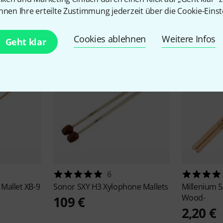
Zubehör & passende Artike
nnen Ihre erteilte Zustimmung jederzeit über die Cookie-Einst
Cookies ablehnen
Weitere Infos
Geht klar
6
Mallet XB-9
Sonor
SXY H3 Xylophone Mallets
Millenium
5
Wood-
109 €
2,20 €