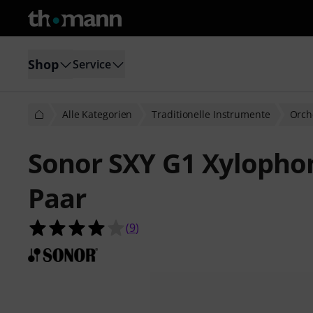
Shop
Service
Alle Kategorien
Traditionelle Instrumente
Orch
Sonor SXY G1 Xylopho
Paar
4.0 von 5 Sternen aus 9 Kundenbe
(
9
)