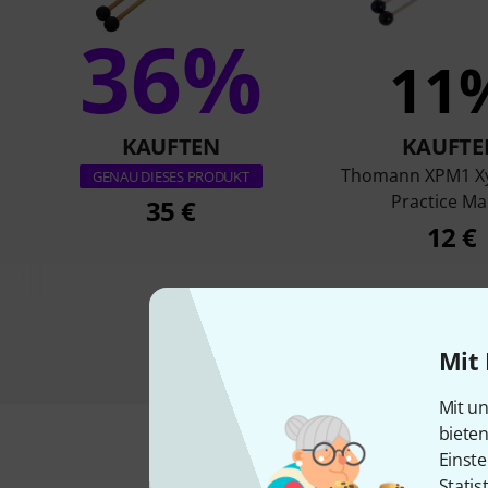
36%
11
KAUFTEN
KAUFTE
Thomann XPM1 X
GENAU DIESES PRODUKT
Practice Mal
35 €
12 €
Mit 
Mit un
biete
Einste
Statis