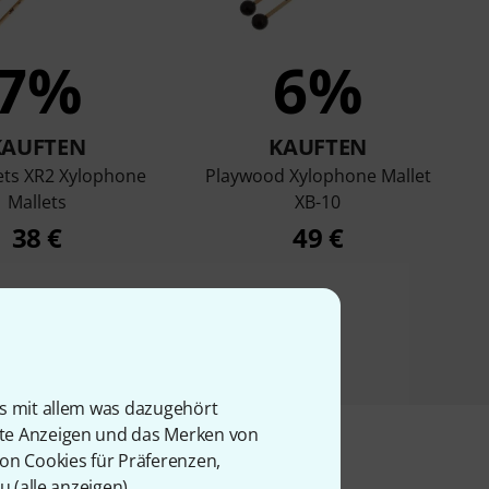
7%
6%
KAUFTEN
KAUFTEN
ets XR2 Xylophone
Playwood Xylophone Mallet
Mallets
XB-10
38 €
49 €
is mit allem was dazugehört
rte Anzeigen und das Merken von
von Cookies für Präferenzen,
u (
alle anzeigen
).