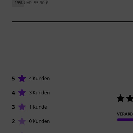
-19%
UVP: 55,90 €
5
4 Kunden
4
3 Kunden
3
1 Kunde
VERARB
2
0 Kunden