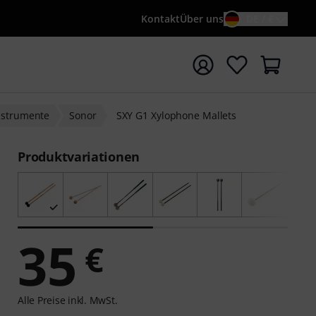
Kontakt
Über uns
DE / €
e mit Suchwort {searchTerm} starten
instrumente
Sonor
SXY G1 Xylophone Mallets
Produktvariationen
35
€
Alle Preise inkl. MwSt.