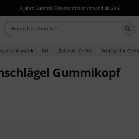
3 Jahre Garantie
kostenfreier Versand ab 29 €
Such
esterschlagwerk
Orff
Zubehör für Orff
Schlägel für Orff
nschlägel Gummikopf
wertungen