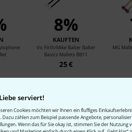
%
8%
N
KAUFTEN
ylophone
Vic Firth/Mike Balter Balter
MG Mall
let
Basics Mallets BB11
25 €
Vergleichen
Liebe serviert!
seren Cookies möchten wir Ihnen ein fluffiges Einkaufserlebn
n. Dazu zählen zum Beispiel passende Angebote, personalisie
llungen. Wenn das für Sie okay ist, stimmen Sie der Nutzung 
tiken und Marketing einfach durch einen Klick auf „Geht klar“ z