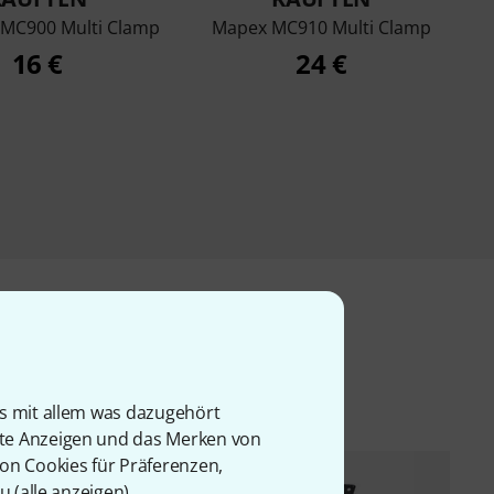
 MC900 Multi Clamp
Mapex MC910 Multi Clamp
16 €
24 €
l
is mit allem was dazugehört
rte Anzeigen und das Merken von
von Cookies für Präferenzen,
u (
alle anzeigen
).