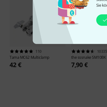
Sie kö
110
1033
Tama
MC62 Multiclamp
the sssnake
SM10BK
42 €
7,90 €