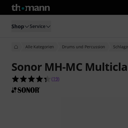
Shop
Service
Alle Kategorien
Drums und Percussion
Schlag
Sonor MH-MC Multicla
4.4 von 5 Sternen aus 19 Kundenb
(
19
)