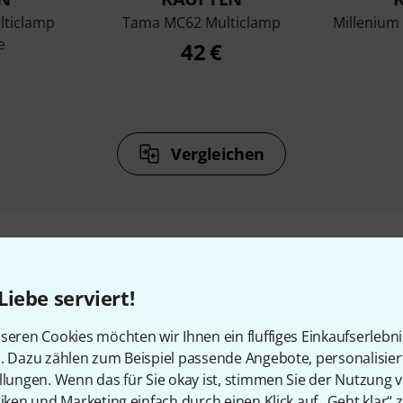
lticlamp
Tama MC62 Multiclamp
Millenium
e
42 €
Vergleichen
Liebe serviert!
Zubehör & passende Artike
seren Cookies möchten wir Ihnen ein fluffiges Einkaufserlebn
n. Dazu zählen zum Beispiel passende Angebote, personalisie
llungen. Wenn das für Sie okay ist, stimmen Sie der Nutzung 
tiken und Marketing einfach durch einen Klick auf „Geht klar“ z