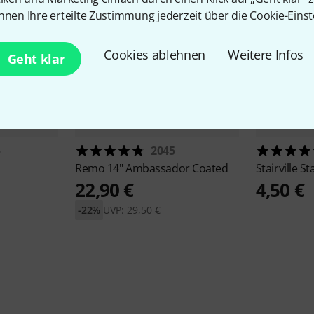
nnen Ihre erteilte Zustimmung jederzeit über die Cookie-Einst
Cookies ablehnen
Weitere Infos
Geht klar
5
2045
Remo
14" Ambassador Coated
Stairville
St
22,90 €
4,50 €
-22%
UVP: 29,50 €