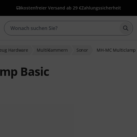
kostenfreier Versand ab 29 €
Zahlungssicherheit
Such
zeug Hardware
Multiklammern
Sonor
MH-MC Multiclamp 
mp Basic
ewertungen