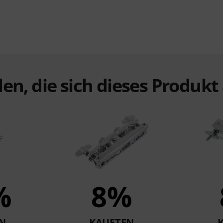
en, die sich dieses Produk
%
8%
N
KAUFTEN