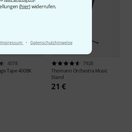
ellungen (
hier
) widerrufen.
·
Impressum
Datenschutzhinweise
4578
7928
age Tape 400BK
Thomann
Orchestra Music
Stand
21 €