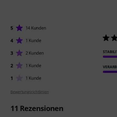
5
14 Kunden
4
1 Kunde
STABIL
3
2 Kunden
2
1 Kunde
VERARB
1
1 Kunde
Bewertungsrichtlinien
11
Rezensionen