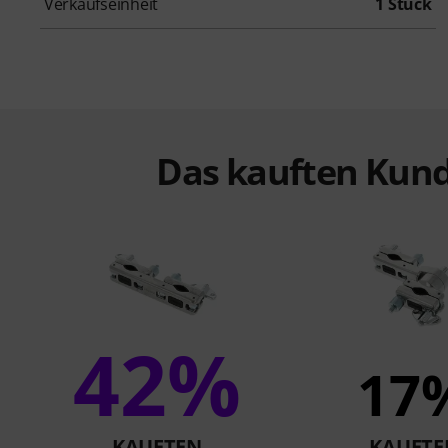
Verkaufseinheit
1 Stück
Das kauften Kund
42%
17
KAUFTEN
KAUFTE