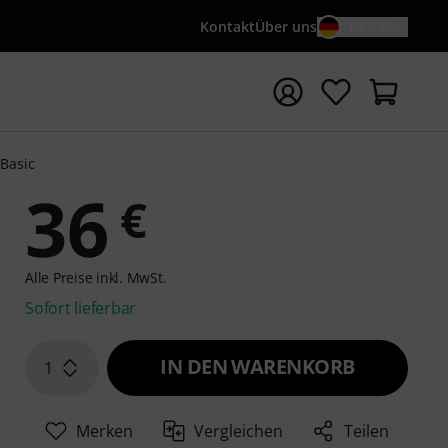
Kontakt
Über uns
DE / €
e mit Suchwort {searchTerm} starten
Basic
36
€
Alle Preise inkl. MwSt.
Sofort lieferbar
IN DEN WARENKORB
1
Merken
Vergleichen
Teilen