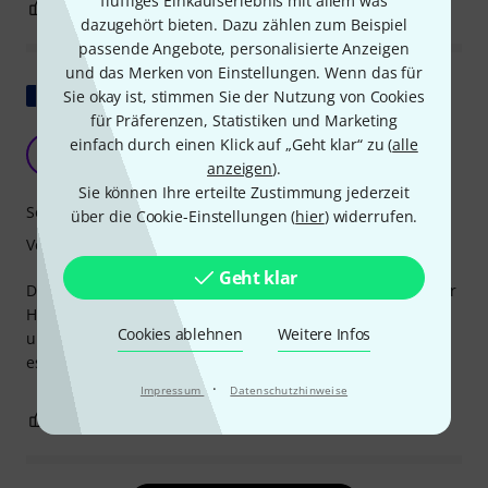
fluffiges Einkaufserlebnis mit allem was
1
0
BEWERTUNG MELDEN
dazugehört bieten. Dazu zählen zum Beispiel
passende Angebote, personalisierte Anzeigen
und das Merken von Einstellungen. Wenn das für
Original zeigen
Sie okay ist, stimmen Sie der Nutzung von Cookies
für Präferenzen, Statistiken und Marketing
Guter Klang und geringes Gewicht
einfach durch einen Klick auf „Geht klar“ zu (
alle
D
DidierZ 12.06.2015
anzeigen
).
Sie können Ihre erteilte Zustimmung jederzeit
Sound
über die Cookie-Einstellungen (
hier
) widerrufen.
Verarbeitung
Geht klar
Das Hauptauswahlkriterium war das Gewicht, und in dieser
Hinsicht bin ich vollkommen zufrieden. Der Klang ist schön
Cookies ablehnen
Weitere Infos
und rund. Der Bassdrum-Spieler ist begeistert, und das ist
es, was zählt.
·
Impressum
Datenschutzhinweise
0
0
BEWERTUNG MELDEN