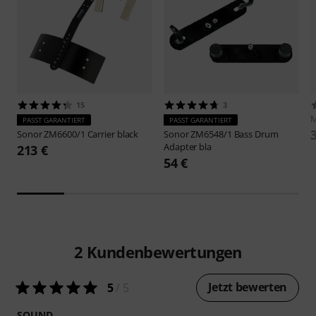
15
3
M
PASST GARANTIERT
PASST GARANTIERT
Sonor
ZM6600/1 Carrier black
Sonor
ZM6548/1 Bass Drum
Adapter bla
213 €
54 €
2
Kundenbewertungen
Jetzt bewerten
5
/ 5
SOUND