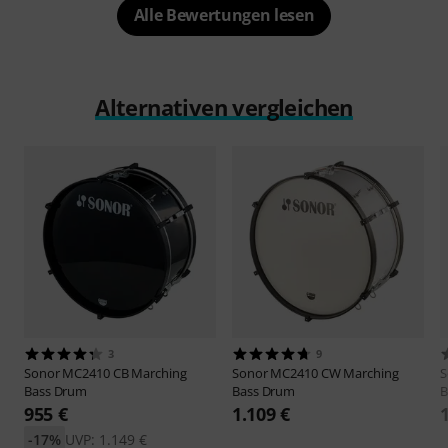
Alle Bewertungen lesen
Alternativen vergleichen
3
9
Sonor
MC2410 CB Marching
Sonor
MC2410 CW Marching
S
Bass Drum
Bass Drum
B
955 €
1.109 €
-17%
UVP: 1.149 €