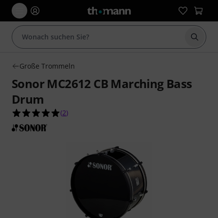
Suche 
Große Trommeln
Sonor MC2612 CB Marching Bass
Drum
5.0 von 5 Sternen aus 2 Kundenbewertungen
(
2
)