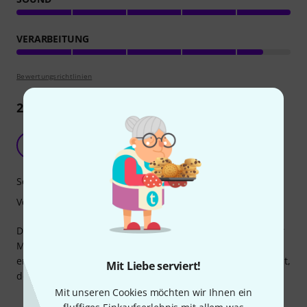
VERARBEITUNG
Bewertungsrichtlinien
2
Rezensionen
sehr gute Marching Bass Drum
A
Anonym 11.02.2016
Sound
Verarbeitung
Die Bass Drum hat einen satten Sound und kommt in einer
Marschformation sehr gut zur Geltung. Sie ist absolut
empfehlenswert. Leider verkratzt die Oberfläche sehr leicht,
Mit Liebe serviert!
deshalb ist eine Schutzhülle unbedingt empfehlenswert.
Mit unseren Cookies möchten wir Ihnen ein