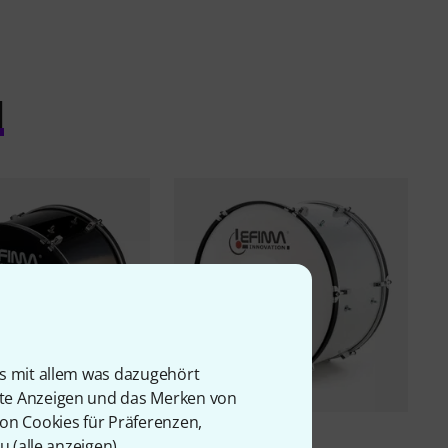
l
is mit allem was dazugehört
rte Anzeigen und das Merken von
von Cookies für Präferenzen,
5
5
u (
alle anzeigen
).