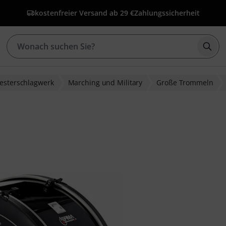
kostenfreier Versand ab 29 €
Zahlungssicherheit
Such
esterschlagwerk
Marching und Military
Große Trommeln
wertungen