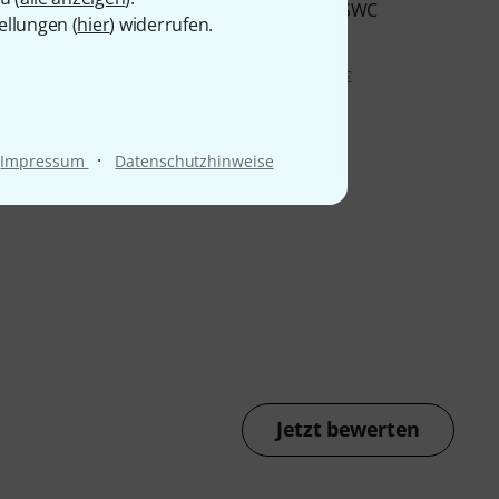
2216 SSSC
Lefima
BUL2414 WSWC
ellungen (
hier
) widerrufen.
969 €
.165,46 €
-22%
UVP: 1.248,67 €
·
Impressum
Datenschutzhinweise
Jetzt bewerten