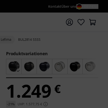
Kontakt
Über uns
DE / €
e mit Suchwort {searchTerm} starten
Lefima
BUL2814 SSSS
Produktvariationen
1.249
€
-21%
UVP: 1.577,75 €