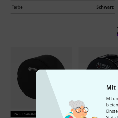
Farbe
Schwarz
Mit 
Mit un
biete
Einste
7
PASST GARANTIERT
Statis