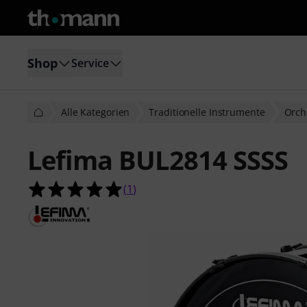
Shop
Service
Alle Kategorien
Traditionelle Instrumente
Orch
Lefima BUL2814 SSSS
5.0 von 5 Sternen aus 1 Kundenbe
(
1
)