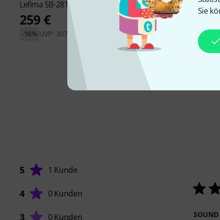
Lefima
SB-2818 Bass Drum Bag
Lefima
BMS 2614 Ba
Sie kö
SSSS
259 €
1.349 €
-16%
UVP: 307,52 €
-19%
UVP: 1.659,53 €
5
1 Kunde
4
0 Kunden
SOUND
3
0 Kunden