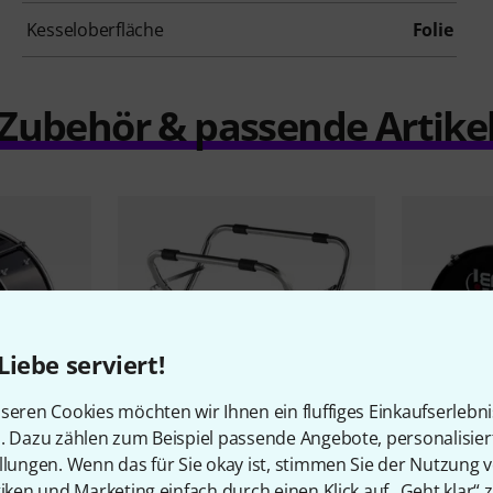
Kesseloberfläche
Folie
Zubehör & passende Artike
Liebe serviert!
seren Cookies möchten wir Ihnen ein fluffiges Einkaufserlebn
n. Dazu zählen zum Beispiel passende Angebote, personalisie
llungen. Wenn das für Sie okay ist, stimmen Sie der Nutzung 
83
tiken und Marketing einfach durch einen Klick auf „Geht klar“ z