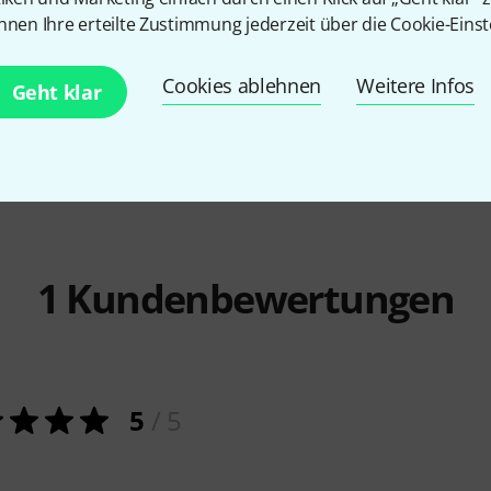
ss Drum
Millenium
DST-3
Lefima
BUL
nnen Ihre erteilte Zustimmung jederzeit über die Cookie-Einst
39 €
898 €
-23%
UVP: 1
Cookies ablehnen
Weitere Infos
Geht klar
1
Kundenbewertungen
5
/ 5