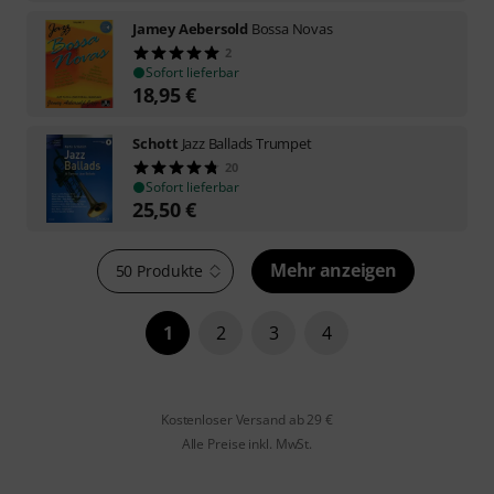
Jamey Aebersold
Bossa Novas
2
Sofort lieferbar
18,95
€
Schott
Jazz Ballads Trumpet
20
Sofort lieferbar
25,50
€
Mehr anzeigen
50 Produkte
1
2
3
4
Kostenloser Versand ab 29 €
Alle Preise inkl. MwSt.