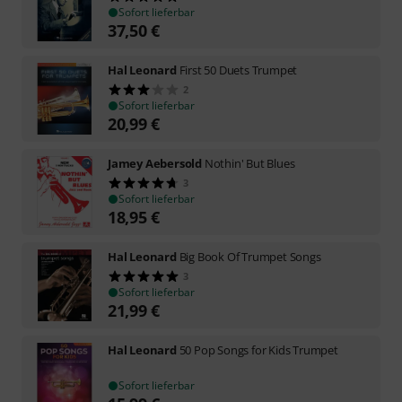
Sofort lieferbar
37,50
€
Hal Leonard
First 50 Duets Trumpet
2
Sofort lieferbar
20,99
€
Jamey Aebersold
Nothin' But Blues
3
Sofort lieferbar
18,95
€
Hal Leonard
Big Book Of Trumpet Songs
3
Sofort lieferbar
21,99
€
Hal Leonard
50 Pop Songs for Kids Trumpet
Sofort lieferbar