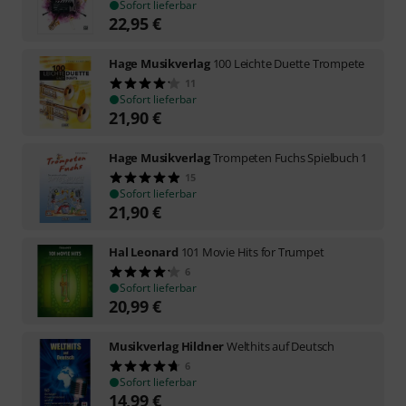
Sofort lieferbar
22,95
€
Hage Musikverlag
100 Leichte Duette Trompete
11
Sofort lieferbar
21,90
€
Hage Musikverlag
Trompeten Fuchs Spielbuch 1
15
Sofort lieferbar
21,90
€
Hal Leonard
101 Movie Hits for Trumpet
6
Sofort lieferbar
20,99
€
Musikverlag Hildner
Welthits auf Deutsch
6
Sofort lieferbar
14,99
€