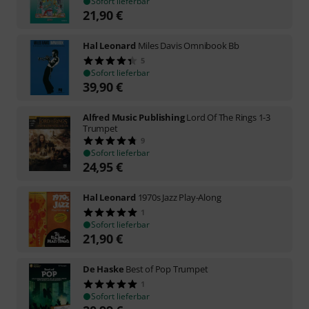
Sofort lieferbar
21,90
€
Hal Leonard
Miles Davis Omnibook Bb
5
Sofort lieferbar
39,90
€
Alfred Music Publishing
Lord Of The Rings 1-3
Trumpet
9
Sofort lieferbar
24,95
€
Hal Leonard
1970s Jazz Play-Along
1
Sofort lieferbar
21,90
€
De Haske
Best of Pop Trumpet
1
Sofort lieferbar