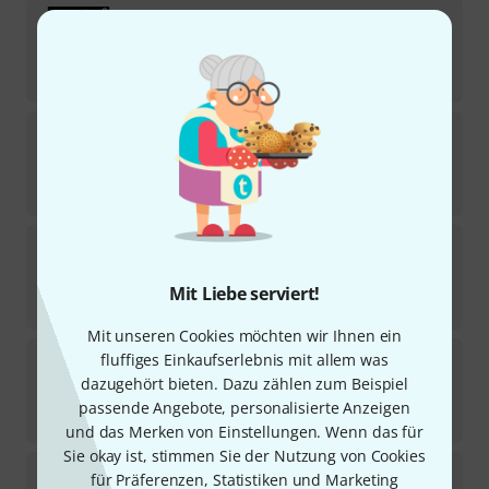
Music Factory
Easy Charts Play-Along Special
6
Sofort lieferbar
19,50
€
Hal Leonard
Movie Songs For Two Trumpets
1
Sofort lieferbar
13,90
€
Hal Leonard
Jazz Play-Along Bluesy Jazz
8
Sofort lieferbar
Mit Liebe serviert!
24,99
€
Mit unseren Cookies möchten wir Ihnen ein
Music Factory
Easy Charts Play-Along 15
fluffiges Einkaufserlebnis mit allem was
dazugehört bieten. Dazu zählen zum Beispiel
Sofort lieferbar
passende Angebote, personalisierte Anzeigen
19,50
€
und das Merken von Einstellungen. Wenn das für
Sie okay ist, stimmen Sie der Nutzung von Cookies
Hal Leonard
Saxophone Omnibook Bb
für Präferenzen, Statistiken und Marketing