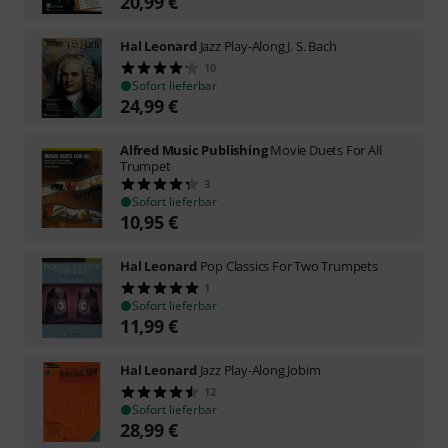
20,99
€
Hal Leonard
Jazz Play-Along J. S. Bach
10
Sofort lieferbar
24,99
€
Alfred Music Publishing
Movie Duets For All
Trumpet
3
Sofort lieferbar
10,95
€
Hal Leonard
Pop Classics For Two Trumpets
1
Sofort lieferbar
11,99
€
Hal Leonard
Jazz Play-Along Jobim
12
Sofort lieferbar
28,99
€