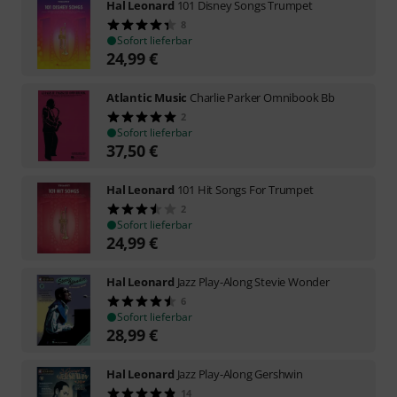
Hal Leonard
101 Disney Songs Trumpet
8
Sofort lieferbar
24,99
€
Atlantic Music
Charlie Parker Omnibook Bb
2
Sofort lieferbar
37,50
€
Hal Leonard
101 Hit Songs For Trumpet
2
Sofort lieferbar
24,99
€
Hal Leonard
Jazz Play-Along Stevie Wonder
6
Sofort lieferbar
28,99
€
Hal Leonard
Jazz Play-Along Gershwin
14