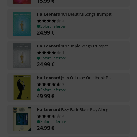
15,99
€
Hal Leonard
101 Beautiful Songs Trumpet
2
Sofort lieferbar
24,99
€
Hal Leonard
101 Simple Songs Trumpet
1
Sofort lieferbar
24,99
€
Hal Leonard
John Coltrane Omnibook Bb
7
Sofort lieferbar
49,99
€
Hal Leonard
Easy Basic Blues Play Along
6
Sofort lieferbar
24,99
€