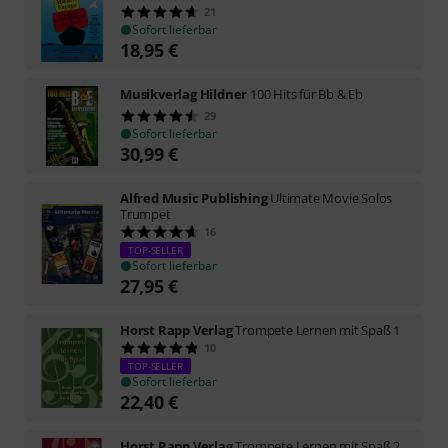
21
Sofort lieferbar
18,95
€
Musikverlag Hildner
100 Hits für Bb & Eb
29
Sofort lieferbar
30,99
€
Alfred Music Publishing
Ultimate Movie Solos
Trumpet
16
TOP-SELLER
Sofort lieferbar
27,95
€
Horst Rapp Verlag
Trompete Lernen mit Spaß 1
10
TOP-SELLER
Sofort lieferbar
22,40
€
Horst Rapp Verlag
Trompete Lernen mit Spaß 2