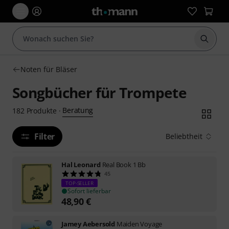
Suche 
Noten für Bläser
Songbücher für Trompete
Beratung
182
Produkte
·
Filter
Beliebtheit
Hal Leonard
Real Book 1 Bb
45
TOP-SELLER
Sofort lieferbar
48,90
€
Jamey Aebersold
Maiden Voyage