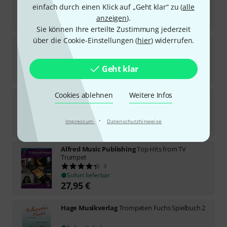
2
einfach durch einen Klick auf „Geht klar“ zu (
alle
Sofort lieferbar
anzeigen
).
44,90
€
Sie können Ihre erteilte Zustimmung jederzeit
über die Cookie-Einstellungen (
hier
) widerrufen.
Jamey Aebersold
St. Louis Blues
23
Sofort lieferbar
Geht klar
18,95
€
Cookies ablehnen
Weitere Infos
Hal Leonard
101 Jazz Songs for Trumpet
Sofort lieferbar
·
Impressum
Datenschutzhinweise
23,99
€
Alfred Music Publishing
Top Hits from TV
Trumpet
3
Sofort lieferbar
27,95
€
Hage Musikverlag
Trompeten Fuchs Spielbuch 2