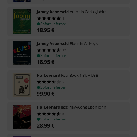
Jamey Aebersold
Antonio Carlos Jobim
1
Sofort lieferbar
18,95
€
Jamey Aebersold
Blues in All Keys
17
Sofort lieferbar
18,95
€
Hal Leonard
Real Book 1 Bb + USB
2
Sofort lieferbar
99,90
€
Hal Leonard
Jazz Play-Along Elton John
5
Sofort lieferbar
28,99
€