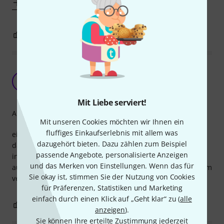
Mehr anzeigen
0
0
BEWERTUNG MELDEN
Ein Muß für jeden Salsa/Bossa Nova Fan -
mittlere Stufe
R
Reiner257 11.04.2013
Mit Liebe serviert!
Arrangement
Mit unseren Cookies möchten wir Ihnen ein
fluffiges Einkaufserlebnis mit allem was
einfache klar strukturierte arrangements -tolle platte zum
dazugehört bieten. Dazu zählen zum Beispiel
dazuspielen- tolle möglichkeit mit C-Es und B sowie bass
passende Angebote, personalisierte Anzeigen
instrument zu begleiten--wer hat das schon- ensemble
und das Merken von Einstellungen. Wenn das für
auch möglich -was will man mehr - und schnelle stücke zum
Sie okay ist, stimmen Sie der Nutzung von Cookies
verzweifeln ( - :)sind auch dabei!!
für Präferenzen, Statistiken und Marketing
einfach durch einen Klick auf „Geht klar“ zu (
alle
0
0
BEWERTUNG MELDEN
anzeigen
).
Sie können Ihre erteilte Zustimmung jederzeit