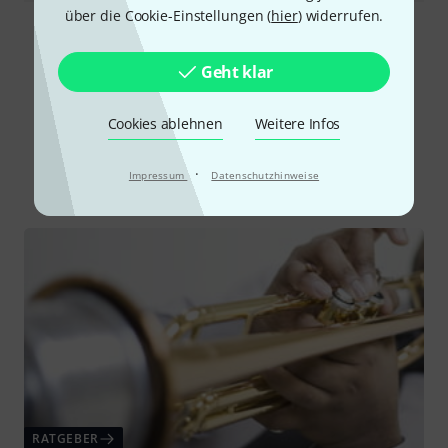
über die Cookie-Einstellungen (
hier
) widerrufen.
Alle Bewertungen lesen
Geht klar
Cookies ablehnen
Weitere Infos
Schon gewusst?
·
Impressum
Datenschutzhinweise
Alle
Ratgeber
RATGEBER