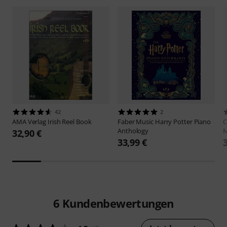
42
2
AMA Verlag
Irish Reel Book
Faber Music
Harry Potter Piano
C
Anthology
M
32,90 €
33,99 €
6
Kundenbewertungen