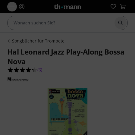
Suche 
Songbücher für Trompete
Hal Leonard Jazz Play-Along Bossa
Nova
4.3 von 5 Sternen aus 6 Kundenbewertungen
(
6
)