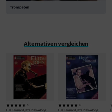
Trompeten
Alternativen vergleichen
5
6
Hal Leonard
Jazz Play-Along
Hal Leonard
Jazz Play-Along
H