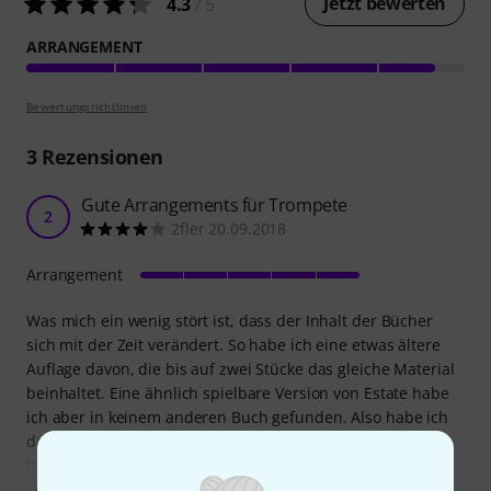
Jetzt bewerten
4.3
/ 5
ARRANGEMENT
Bewertungsrichtlinien
3
Rezensionen
Gute Arrangements für Trompete
2
2fler 20.09.2018
Arrangement
Was mich ein wenig stört ist, dass der Inhalt der Bücher
sich mit der Zeit verändert. So habe ich eine etwas ältere
Auflage davon, die bis auf zwei Stücke das gleiche Material
beinhaltet. Eine ähnlich spielbare Version von Estate habe
ich aber in keinem anderen Buch gefunden. Also habe ich
das Buch gekauft obwohl ich die meisten Noten schon
hatte. Diese Kritik bezieht