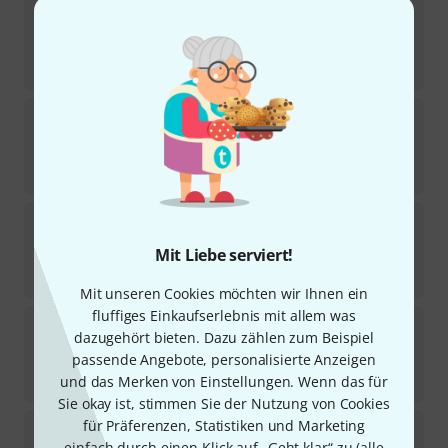
Musikverlag Hildner
100 Hits in C-Dur 2
18
Sofort lieferbar
30,99
€
Hal Leonard
The Real Christmas Book C
6
Sofort lieferbar
44,90
€
Hal Leonard
The Easy Disney Fake Book
1
Mit Liebe serviert!
Sofort lieferbar
42,50
€
Mit unseren Cookies möchten wir Ihnen ein
fluffiges Einkaufserlebnis mit allem was
Hal Leonard
Jazz Play-Along Stevie Wonder
dazugehört bieten. Dazu zählen zum Beispiel
6
passende Angebote, personalisierte Anzeigen
Sofort lieferbar
28,99
€
und das Merken von Einstellungen. Wenn das für
Sie okay ist, stimmen Sie der Nutzung von Cookies
für Präferenzen, Statistiken und Marketing
Hal Leonard
Jazz Play-Along Gershwin
einfach durch einen Klick auf „Geht klar“ zu (
alle
14