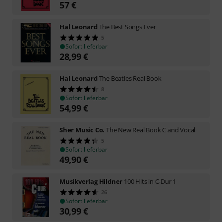
57
€
Hal Leonard
The Best Songs Ever
5
Sofort lieferbar
28,99
€
Hal Leonard
The Beatles Real Book
8
Sofort lieferbar
54,99
€
Sher Music Co.
The New Real Book C and Vocal
5
Sofort lieferbar
49,90
€
Musikverlag Hildner
100 Hits in C-Dur 1
26
Sofort lieferbar
30,99
€