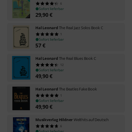
6
Sofort lieferbar
29,90
€
Hal Leonard
The Real Jazz Solos Book C
1
Sofort lieferbar
57
€
Hal Leonard
The Real Blues Book C
12
Sofort lieferbar
49,90
€
Hal Leonard
The Beatles Fake Book
1
Sofort lieferbar
49,90
€
Musikverlag Hildner
Welthits auf Deutsch
6
Sofort lieferbar