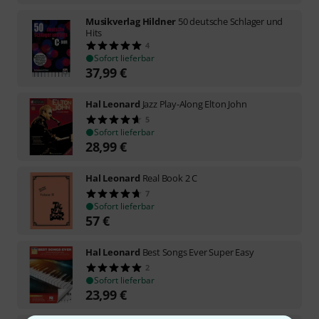
Musikverlag Hildner
50 deutsche Schlager und
Hits
4
Sofort lieferbar
37,99
€
Hal Leonard
Jazz Play-Along Elton John
5
Sofort lieferbar
28,99
€
Hal Leonard
Real Book 2 C
7
Sofort lieferbar
57
€
Hal Leonard
Best Songs Ever Super Easy
2
Sofort lieferbar
23,99
€