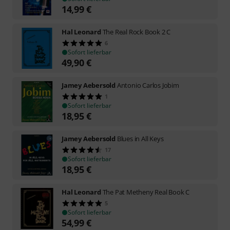
14,99
€
Hal Leonard
The Real Rock Book 2 C
6
Sofort lieferbar
49,90
€
Jamey Aebersold
Antonio Carlos Jobim
1
Sofort lieferbar
18,95
€
Jamey Aebersold
Blues in All Keys
17
Sofort lieferbar
18,95
€
Hal Leonard
The Pat Metheny Real Book C
5
Sofort lieferbar
54,99
€