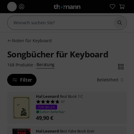
Suche 
Noten für Keyboard
Songbücher für Keyboard
Beratung
168
Produkte
·
Filter
Beliebtheit
Hal Leonard
Real Book 1 C
87
TOP-SELLER
Sofort lieferbar
49,90
€
Hal Leonard
Best Fake Book Ever