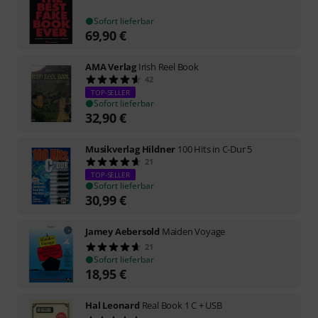
Sofort lieferbar
69,90
€
AMA Verlag
Irish Reel Book
42
TOP-SELLER
Sofort lieferbar
32,90
€
Musikverlag Hildner
100 Hits in C-Dur 5
21
TOP-SELLER
Sofort lieferbar
30,99
€
Jamey Aebersold
Maiden Voyage
21
Sofort lieferbar
18,95
€
Hal Leonard
Real Book 1 C + USB