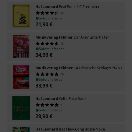
Hal Leonard
Real Book 1 C European
35
Sofort lieferbar
21,90
€
Musikverlag Hildner
Der Alleinunterhalter
18
Sofort lieferbar
34,99
€
Musikverlag Hildner
140 deutsche Schlager 50/60
16
Sofort lieferbar
33,99
€
Hal Leonard
Celtic Fake Book
1
Sofort lieferbar
29,90
€
Hal Leonard
Jazz Play-Along Bossa Nova