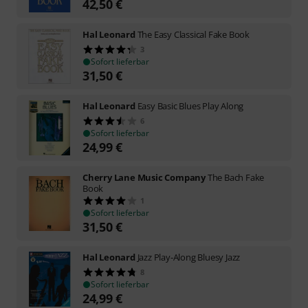
42,50
€
Hal Leonard
The Easy Classical Fake Book
3
Sofort lieferbar
31,50
€
Hal Leonard
Easy Basic Blues Play Along
6
Sofort lieferbar
24,99
€
Cherry Lane Music Company
The Bach Fake
Book
1
Sofort lieferbar
31,50
€
Hal Leonard
Jazz Play-Along Bluesy Jazz
8
Sofort lieferbar
24,99
€