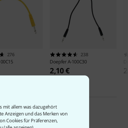
276
238
100C15
Doepfer
A-100C30
D
2,10 €
2
,80 €
-25%
UVP: 2,80 €
is mit allem was dazugehört
rte Anzeigen und das Merken von
von Cookies für Präferenzen,
u (
alle anzeigen
).