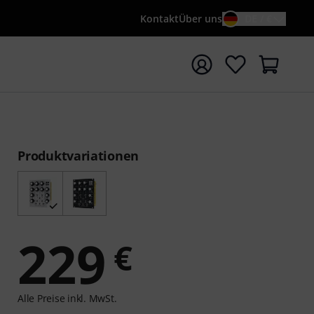
Kontakt
Über uns
DE / €
e mit Suchwort {searchTerm} starten
Produktvariationen
229
€
Alle Preise inkl. MwSt.