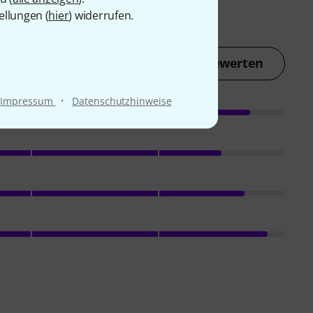
ellungen (
hier
) widerrufen.
Jetzt bewerten
·
Impressum
Datenschutzhinweise