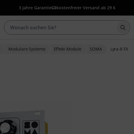
3 Jahre Garantie
kostenfreier Versand ab 29 €
Such
r
Modulare Systeme
Effekt-Module
SOMA
Lyra-8 FX
ewertungen