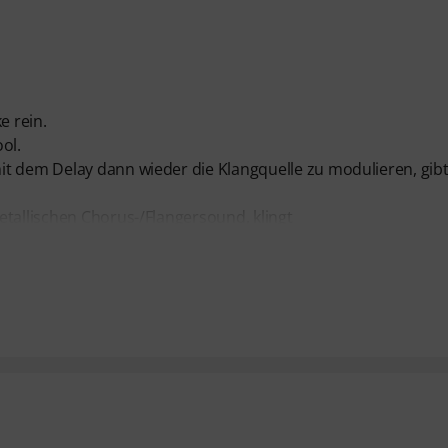
e rein.
ol.
it dem Delay dann wieder die Klangquelle zu modulieren, gib
etallischen Chorus-/Flangersound, klingt