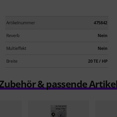
Artikelnummer
475842
Reverb
Nein
Multieffekt
Nein
Breite
20 TE / HP
Zubehör & passende Artike