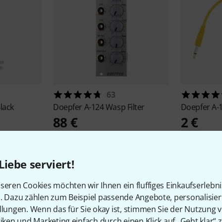
63
lack
Doepfer
A-124 Wasp Filter
Doepfer
A-
88 €
2 €
-29%
UVP: 2
Liebe serviert!
seren Cookies möchten wir Ihnen ein fluffiges Einkaufserlebn
n. Dazu zählen zum Beispiel passende Angebote, personalisie
llungen. Wenn das für Sie okay ist, stimmen Sie der Nutzung 
tiken und Marketing einfach durch einen Klick auf „Geht klar“ z