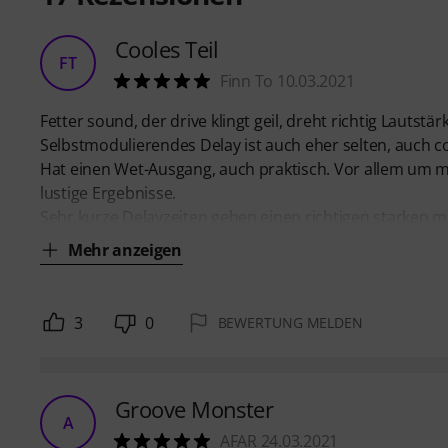
Cooles Teil
FT
Finn To 10.03.2021
Fetter sound, der drive klingt geil, dreht richtig Lautstärk
Selbstmodulierendes Delay ist auch eher selten, auch co
Hat einen Wet-Ausgang, auch praktisch. Vor allem um m
lustige Ergebnisse.
Sehr kurze Delayzeiten geben einen richtigen starken m
Mehr anzeigen
3
0
BEWERTUNG MELDEN
Groove Monster
A
AFAR 24.03.2021