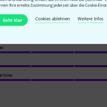
22
Kundenbewertungen
nnen Ihre erteilte Zustimmung jederzeit über die Cookie-Einst
Cookies ablehnen
Weitere Infos
4.8
/ 5
Geht klar
NUNG
ES
EITUNG