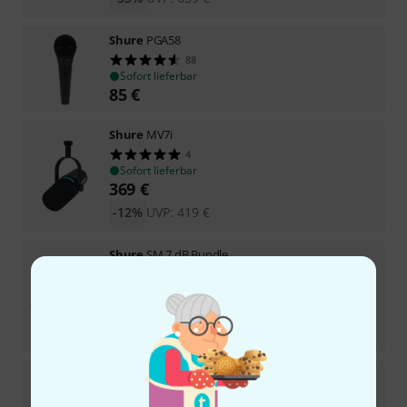
Shure
PGA58
88
Sofort lieferbar
85
€
Shure
MV7i
4
Sofort lieferbar
369
€
-12%
UVP:
419
€
Shure
SM 7 dB Bundle
Sofort lieferbar
575
€
-28%
UVP:
799
€
Shure
MV7 Plus Broadcast Arm Bundle