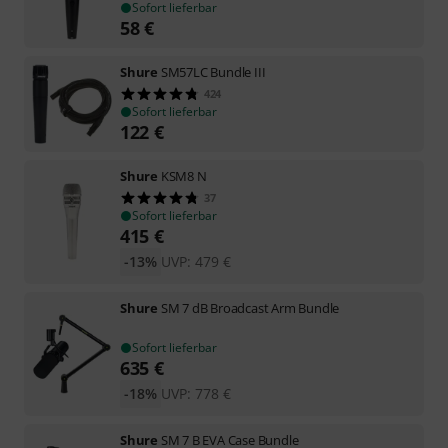
Sofort lieferbar
58
€
Shure
SM57LC Bundle III
424
Sofort lieferbar
122
€
Shure
KSM8 N
37
Sofort lieferbar
415
€
-13%
UVP:
479
€
Shure
SM 7 dB Broadcast Arm Bundle
Sofort lieferbar
635
€
-18%
UVP:
778
€
Shure
SM 7 B EVA Case Bundle