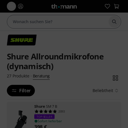
Suche 
Shure Allroundmikrofone
(dynamisch)
Beratung
27
Produkte
·
Filter
Beliebtheit
Shure
SM 7 B
2093
TOP-SELLER
Sofort lieferbar
398
€