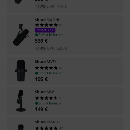
-17%
UVP:
479
€
Shure
SM 7 dB
61
TOP-SELLER
Sofort lieferbar
539
€
-14%
UVP:
629
€
Shure
MV7X
51
Sofort lieferbar
195
€
Shure
MV6
5
Sofort lieferbar
149
€
Shure
KSM8 B
47