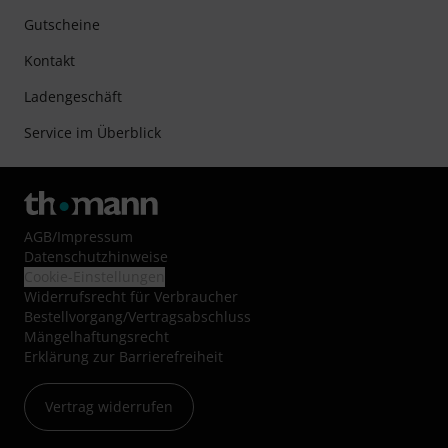
Gutscheine
Kontakt
Ladengeschäft
Service im Überblick
AGB
/
Impressum
Datenschutzhinweise
Cookie-Einstellungen
Widerrufsrecht für Verbraucher
Bestellvorgang/Vertragsabschluss
Mängelhaftungsrecht
Erklärung zur Barrierefreiheit
Vertrag widerrufen