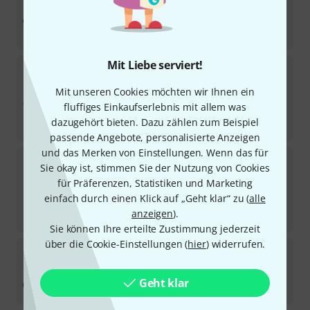
Sofort lieferbar
409
€
-16%
UVP:
488
€
Mit Liebe serviert!
Shure
SM 7 dB Headphone Bundle
Mit unseren Cookies möchten wir Ihnen ein
Sofort lieferbar
679
€
fluffiges Einkaufserlebnis mit allem was
dazugehört bieten. Dazu zählen zum Beispiel
-14%
UVP:
788
€
passende Angebote, personalisierte Anzeigen
und das Merken von Einstellungen. Wenn das für
Shure
SM 7 B Desktop Stand Bundle
Sie okay ist, stimmen Sie der Nutzung von Cookies
für Präferenzen, Statistiken und Marketing
In 2–3 Wochen lieferbar
422
€
einfach durch einen Klick auf „Geht klar“ zu (
alle
anzeigen
).
-12%
UVP:
479
€
Sie können Ihre erteilte Zustimmung jederzeit
über die Cookie-Einstellungen (
hier
) widerrufen.
Shure
MV7i Desktop Stand Bundle
In 2–3 Wochen lieferbar
Geht klar
398
€