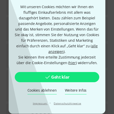
1.099
€
Mit unseren Cookies möchten wir Ihnen ein
-13%
UVP:
1.259
€
fluffiges Einkaufserlebnis mit allem was
dazugehört bieten. Dazu zählen zum Beispiel
Yamaha
Revstar RSS02T Sonic Blue
passende Angebote, personalisierte Anzeigen
1
und das Merken von Einstellungen. Wenn das für
Sofort lieferbar
Sie okay ist, stimmen Sie der Nutzung von Cookies
799
€
für Präferenzen, Statistiken und Marketing
einfach durch einen Klick auf „Geht klar“ zu (
alle
Yamaha
Revstar RSS02T Fired Red
anzeigen
).
1
Sie können Ihre erteilte Zustimmung jederzeit
Sofort lieferbar
799
€
über die Cookie-Einstellungen (
hier
) widerrufen.
PRS
SE DGT Standard Moons MTS
Geht klar
1
Sofort lieferbar
777
€
Cookies ablehnen
Weitere Infos
-19%
UVP:
959
€
·
Impressum
Datenschutzhinweise
Yamaha
Chris Buck RS02CB Honey Gold
2