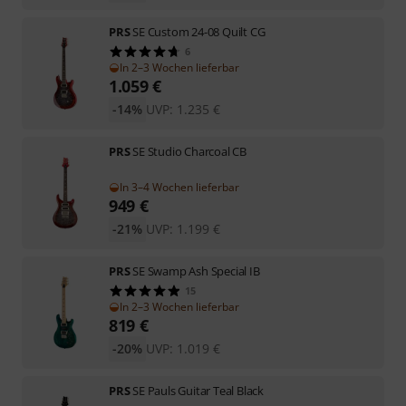
PRS
SE Custom 24-08 Quilt CG
6
In 2–3 Wochen lieferbar
1.059
€
-14%
UVP:
1.235
€
PRS
SE Studio Charcoal CB
In 3–4 Wochen lieferbar
949
€
-21%
UVP:
1.199
€
PRS
SE Swamp Ash Special IB
15
In 2–3 Wochen lieferbar
819
€
-20%
UVP:
1.019
€
PRS
SE Pauls Guitar Teal Black