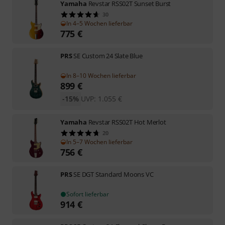
Yamaha
Revstar RSS02T Sunset Burst
30
In 4–5 Wochen lieferbar
775
€
PRS
SE Custom 24 Slate Blue
In 8–10 Wochen lieferbar
899
€
-15%
UVP:
1.055
€
Yamaha
Revstar RSS02T Hot Merlot
20
In 5–7 Wochen lieferbar
756
€
PRS
SE DGT Standard Moons VC
Sofort lieferbar
914
€