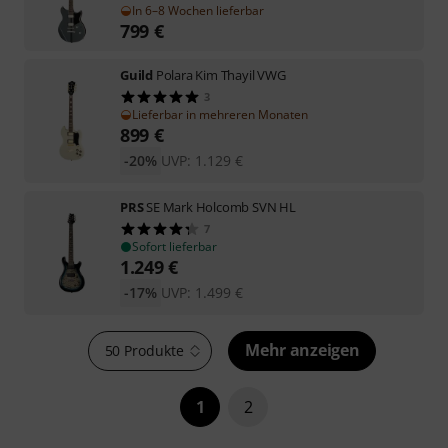
In 6–8 Wochen lieferbar
799
€
Guild
Polara Kim Thayil VWG
3
Lieferbar in mehreren Monaten
899
€
-20%
UVP:
1.129
€
PRS
SE Mark Holcomb SVN HL
7
Sofort lieferbar
1.249
€
-17%
UVP:
1.499
€
Mehr anzeigen
50 Produkte
1
2