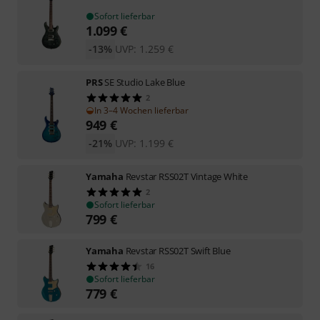
Sofort lieferbar
1.099
€
-13%
UVP:
1.259
€
PRS
SE Studio Lake Blue
2
In 3–4 Wochen lieferbar
949
€
-21%
UVP:
1.199
€
Yamaha
Revstar RSS02T Vintage White
2
Sofort lieferbar
799
€
Yamaha
Revstar RSS02T Swift Blue
16
Sofort lieferbar
779
€