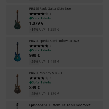
PRS
SE Pauls Guitar Slate Blue
1
Sofort lieferbar
1.079
€
-14%
UVP:
1.259
€
PRS
SE Special Semi-Hollow LB 2025
2
Sofort lieferbar
999
€
-29%
UVP:
1.415
€
PRS
SE McCarty 594 CH
5
Sofort lieferbar
849
€
-25%
UVP:
1.139
€
Epiphone
SG Custom Futura M Ember Shift