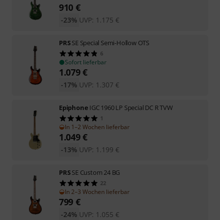
910
€
-23%
UVP:
1.175
€
PRS
SE Special Semi-Hollow OTS
6
Sofort lieferbar
1.079
€
-17%
UVP:
1.307
€
Epiphone
IGC 1960 LP Special DC R TVW
1
In 1–2 Wochen lieferbar
1.049
€
-13%
UVP:
1.199
€
PRS
SE Custom 24 BG
22
In 2–3 Wochen lieferbar
799
€
-24%
UVP:
1.055
€