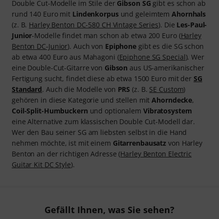
Double Cut-Modelle im Stile der
Gibson SG
gibt es schon ab
rund 140 Euro mit
Lindenkorpus
und geleimtem
Ahornhals
(z. B.
Harley Benton DC-580 CH Vintage Series
). Die
Les-Paul-
Junior
-Modelle findet man schon ab etwa 200 Euro (
Harley
Benton DC-Junior
). Auch von
Epiphone
gibt es die SG schon
ab etwa 400 Euro aus Mahagoni (
Epiphone SG Special
). Wer
eine Double-Cut-Gitarre von
Gibson
aus US-amerikanischer
Fertigung sucht, findet diese ab etwa 1500 Euro mit der
SG
Standard
. Auch die Modelle von
PRS
(z. B.
SE Custom
)
gehören in diese Kategorie und stellen mit
Ahorndecke
,
Coil-Split-Humbuckern
und optionalem
Vibratosystem
eine Alternative zum klassischen Double Cut-Modell dar.
Wer den Bau seiner SG am liebsten selbst in die Hand
nehmen möchte, ist mit einem
Gitarrenbausatz
von Harley
Benton an der richtigen Adresse (
Harley Benton Electric
Guitar Kit DC Style
).
Gefällt Ihnen, was Sie sehen?