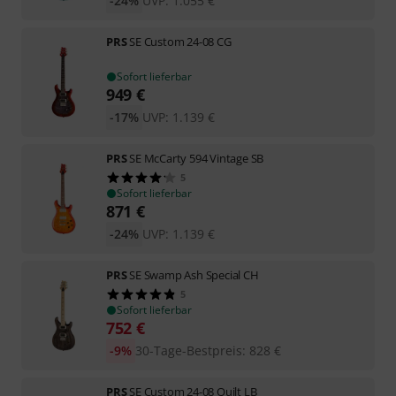
-24%
UVP:
1.055
€
PRS
SE Custom 24-08 CG
Sofort lieferbar
949
€
-17%
UVP:
1.139
€
PRS
SE McCarty 594 Vintage SB
5
Sofort lieferbar
871
€
-24%
UVP:
1.139
€
PRS
SE Swamp Ash Special CH
5
Sofort lieferbar
752
€
-9%
30-Tage-Bestpreis
:
828
€
PRS
SE Custom 24-08 Quilt LB