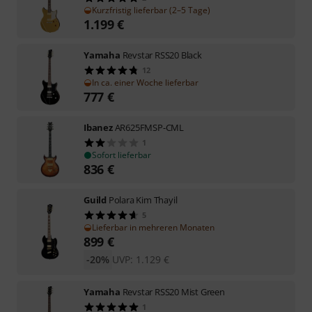
Kurzfristig lieferbar (2–5 Tage)
1.199
€
Yamaha
Revstar RSS20 Black
12
In ca. einer Woche lieferbar
777
€
Ibanez
AR625FMSP-CML
1
Sofort lieferbar
836
€
Guild
Polara Kim Thayil
5
Lieferbar in mehreren Monaten
899
€
-20%
UVP:
1.129
€
Yamaha
Revstar RSS20 Mist Green
1