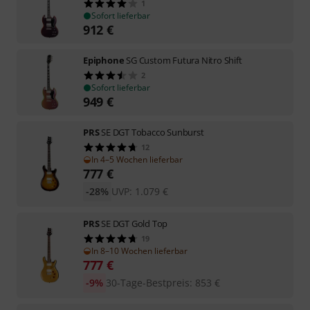
1
Sofort lieferbar
912
€
Epiphone
SG Custom Futura Nitro Shift
2
Sofort lieferbar
949
€
PRS
SE DGT Tobacco Sunburst
12
In 4–5 Wochen lieferbar
777
€
-28%
UVP:
1.079
€
PRS
SE DGT Gold Top
19
In 8–10 Wochen lieferbar
777
€
-9%
30-Tage-Bestpreis
:
853
€