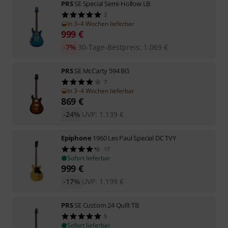
PRS
SE Special Semi-Hollow LB
2
In 3–4 Wochen lieferbar
999
€
-7%
30-Tage-Bestpreis
:
1.069
€
PRS
SE McCarty 594 BG
7
In 3–4 Wochen lieferbar
869
€
-24%
UVP:
1.139
€
Epiphone
1960 Les Paul Special DC TVY
17
Sofort lieferbar
999
€
-17%
UVP:
1.199
€
PRS
SE Custom 24 Quilt TB
5
Sofort lieferbar