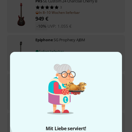
PRS
SE Custom 24 Charcoal Cherry B
3
In 8–10 Wochen lieferbar
949
€
-10%
UVP:
1.055
€
Epiphone
SG Prophecy AJBM
Sofort lieferbar
849
€
-26%
UVP:
1.149
€
DAngelico
Premier DC Dark Iced Tea Burst
Sofort lieferbar
799
€
-11%
UVP:
899
€
Reverend
Bob Balch Violin Brown
Mit Liebe serviert!
In 1–2 Wochen lieferbar