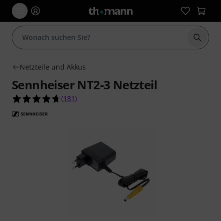
Suche 
Netzteile und Akkus
Sennheiser NT2-3 Netzteil
4.7 von 5 Sternen aus 181 Kundenbewertungen
(
181
)