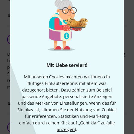
3
0
BEWERTUNG MELDEN
Netzteil für Funkstrecke
X
xedosx 31.01.2020
Das Steckernetzteil ist kleiner, als das, was im Lieferumfang
bei der Funkstrecke dabei war. Dafür ist es soger noch ein
Mit Liebe serviert!
paar mA leistungsfähiger. Im Gegensatz zu vielen anderen
Spareparts von Sennheiser ist der Preis auch noch
Mit unseren Cookies möchten wir Ihnen ein
realistisch. Also keine Experimente mit Drittanbietern
fluffiges Einkaufserlebnis mit allem was
machen und das Original von Sennheiser nehmen.
dazugehört bieten. Dazu zählen zum Beispiel
passende Angebote, personalisierte Anzeigen
0
0
und das Merken von Einstellungen. Wenn das für
BEWERTUNG MELDEN
Sie okay ist, stimmen Sie der Nutzung von Cookies
für Präferenzen, Statistiken und Marketing
einfach durch einen Klick auf „Geht klar“ zu (
alle
Endlich im Hochformat
J
anzeigen
).
JooMartin 06.02.2019