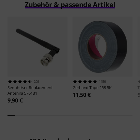
Zubehör & passende Artikel
208
1150
Sennheiser
Replacement
Gerband
Tape 258 BK
Antenna 576131
11,50 €
9,90 €