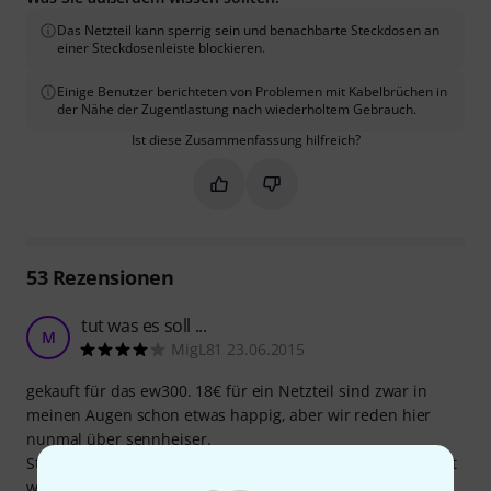
Das Netzteil kann sperrig sein und benachbarte Steckdosen an
einer Steckdosenleiste blockieren.
Einige Benutzer berichteten von Problemen mit Kabelbrüchen in
der Nähe der Zugentlastung nach wiederholtem Gebrauch.
Ist diese Zusammenfassung hilfreich?
Markieren Sie diese Zusammenfassung
Markieren Sie diese Zusammen
53
Rezensionen
tut was es soll ...
M
MigL81 23.06.2015
gekauft für das ew300. 18€ für ein Netzteil sind zwar in
meinen Augen schon etwas happig, aber wir reden hier
nunmal über sennheiser.
Stecker muss mit etwas Kraftaufwand in das Gerät gesteckt
werden, dafür hält es um so besser.