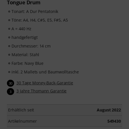
Tongue Drum
Tonart: A Dur Pentatonik
Töne: A4, H4, C#5, E5, F#5, A5
A = 440 Hz
handgefertigt
Durchmesser: 14 cm
Material: Stahl
Farbe: Navy Blue
inkl. 2 Mallets und Baumwolltasche
30 Tage Money-Back-Garantie
30
3 Jahre Thomann Garantie
3
Erhältlich seit
August 2022
Artikelnummer
549430