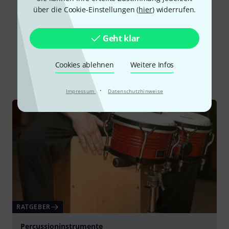
Alle Bewertungen lesen
über die Cookie-Einstellungen (
hier
) widerrufen.
Geht klar
Schon gewusst?
Cookies ablehnen
Weitere Infos
Alle
Ratgeber
Testberichte
·
Impressum
Datenschutzhinweise
RATGEBER
Percussioninstrumente