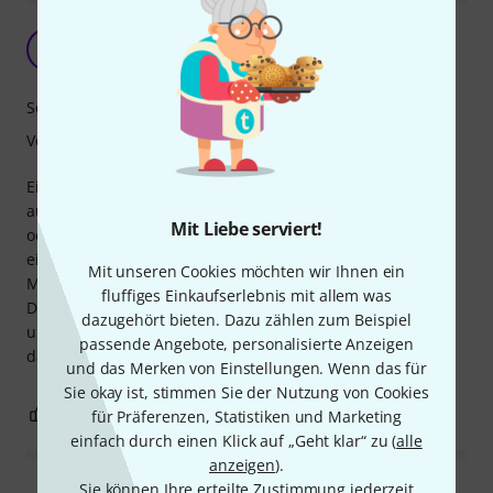
Eine Freude für Herz und Geist
M
Musik-ist-wunderbar 09.02.2025
Sound
Verarbeitung
Eine kleine, handliche dunkelblaue Zungentrommel, die
auch ohne Vorkenntnisse gespielt werden kann, langsam
Mit Liebe serviert!
oder schnell, und die es so auch Ungeübten ermöglicht,
einen Raum mit schönen, harmonischen Klängen und
Mit unseren Cookies möchten wir Ihnen ein
Melodien zu füllen.
fluffiges Einkaufserlebnis mit allem was
Dazu passend liegen 2 kleine Schlägel mit Gummiköpfen
dazugehört bieten. Dazu zählen zum Beispiel
und eine praktische Transport- und Aufbewahrungstasche
passende Angebote, personalisierte Anzeigen
dabei.
und das Merken von Einstellungen. Wenn das für
Sie okay ist, stimmen Sie der Nutzung von Cookies
0
0
für Präferenzen, Statistiken und Marketing
BEWERTUNG MELDEN
einfach durch einen Klick auf „Geht klar“ zu (
alle
anzeigen
).
Sie können Ihre erteilte Zustimmung jederzeit