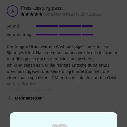
Preis -Leistung passt
A
Akkordeonista2019 29.12.2022
Sound
Verarbeitung
Die Tongue Drum war ein Weihnachtsgeschenk für ein
3jähriges Kind. Nach dem Auspacken wurde das Instrument
natürlich gleich nach Herzenslust ausprobiert.
Ich kann sagen es war die richtige Entscheidung etwas
mehr auszugeben und keine billig Kindertrommel, die
einem nach spätestens 2 Minuten bespielen auf den Geist
geht, zu kaufen.
Die Töne sind angenehm
Mehr anzeigen
0
0
BEWERTUNG MELDEN