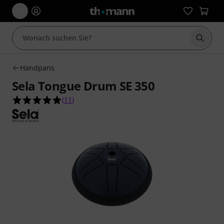
Suche 
Handpans
Sela Tongue Drum SE 350
4.9 von 5 Sternen aus 11 Kundenbewertungen
(
11
)