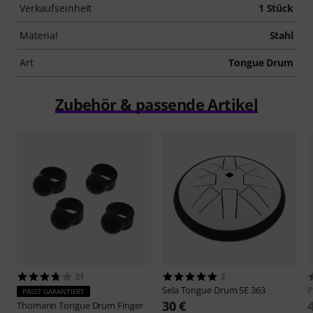
Verkaufseinheit
1 Stück
Material
Stahl
Art
Tongue Drum
Zubehör & passende Artikel
21
2
Sela
Tongue Drum SE 363
P
PASST GARANTIERT
30 €
Thomann
Tongue Drum Finger