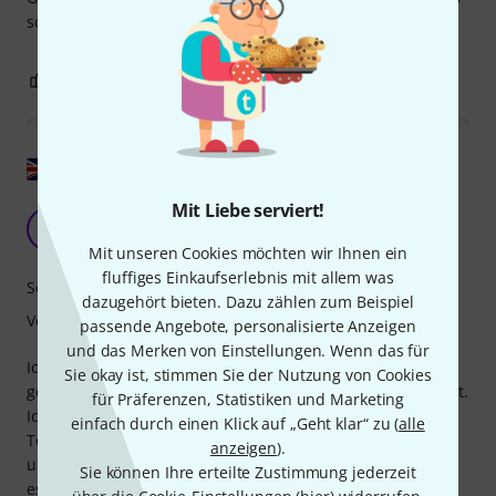
schwach im Klang. Ansonsten 👍
0
0
BEWERTUNG MELDEN
Original zeigen
Mit Liebe serviert!
Großer Spaß
BB
Bazil Brush 02.03.2023
Mit unseren Cookies möchten wir Ihnen ein
fluffiges Einkaufserlebnis mit allem was
Sound
dazugehört bieten. Dazu zählen zum Beispiel
Verarbeitung
passende Angebote, personalisierte Anzeigen
und das Merken von Einstellungen. Wenn das für
Ich habe noch nie eines davon gesehen, geschweige denn
Sie okay ist, stimmen Sie der Nutzung von Cookies
gespielt. Es kam in einer Schutzhülle mit einem Stimmgerät.
für Präferenzen, Statistiken und Marketing
Ich war erfreut, dass es gestimmt war und keine „toten“
einfach durch einen Klick auf „Geht klar“ zu (
alle
Töne hatte. Das Holz hat eine tolle Farbe und es ist solide
anzeigen
).
und gut verarbeitet. Wir haben alle schon darauf gespielt,
Sie können Ihre erteilte Zustimmung jederzeit
es klingt wunderbar und ich kann es empfehlen, vor allem,