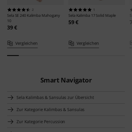
2
1
Sela
SE 240 Kalimba Mahogany
Sela
Kalimba 17 Solid Maple
S
10
59 €
39 €
Vergleichen
Vergleichen
Smart Navigator
Sela Kalimbas & Sansulas zur Übersicht
Zur Kategorie Kalimbas & Sansulas
Zur Kategorie Percussion