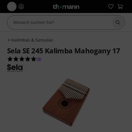
Suche 
Kalimbas & Sansulas
Sela SE 245 Kalimba Mahogany 17
4.9 von 5 Sternen aus 8 Kundenbewertungen
(
8
)