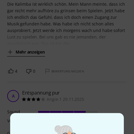
Die Kalimba ist wirklich schön. Mein Mann meinte, dass ich
gar nicht mehr aufhöre zu grinsen beim Spielen. Jetzt habe
ich endlich das Gefühl, dass ich doch einen Zugang zur
Musik gefunden habe. Was habe ich nicht schon alles
ausprobiert. Jetzt werde ich morgens wach und habe sofort
Lust zu spielen. Bei uns gab es nie jemanden, der
musikalisch war. Das ist bei der
Mehr anzeigen
4
0
BEWERTUNG MELDEN
Entspannung pur
A
Angie-1 29.11.2025
Sound
Verarbeitung
Guter Klang, nur die rechte und die linke Zunge sind etwas