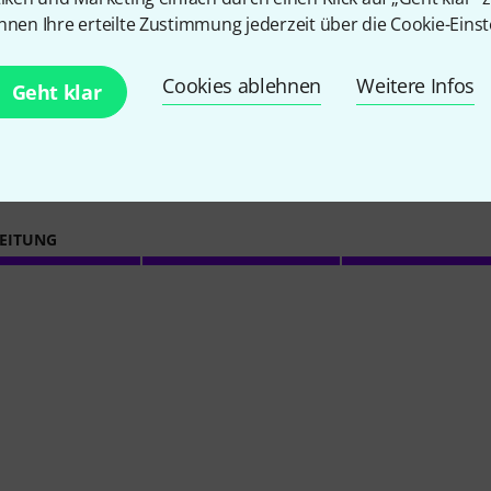
2
Kundenbewertungen
nnen Ihre erteilte Zustimmung jederzeit über die Cookie-Einst
Cookies ablehnen
Weitere Infos
Geht klar
5
/ 5
EITUNG