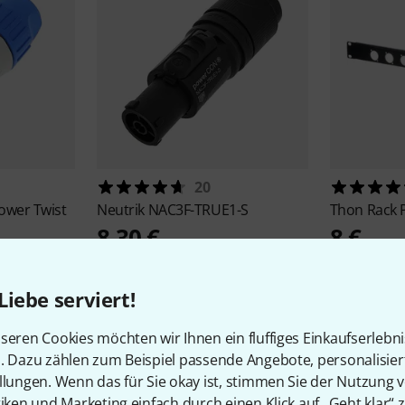
20
ower Twist
Neutrik
NAC3F-TRUE1-S
Thon
Rack 
8,30 €
8 €
Liebe serviert!
seren Cookies möchten wir Ihnen ein fluffiges Einkaufserlebn
n. Dazu zählen zum Beispiel passende Angebote, personalisie
llungen. Wenn das für Sie okay ist, stimmen Sie der Nutzung 
tiken und Marketing einfach durch einen Klick auf „Geht klar“ z