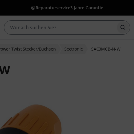
Reparaturservice
3 Jahre Garantie
Such
Power Twist Stecker/Buchsen
Seetronic
SAC3MCB-N-W
-W
wertungen