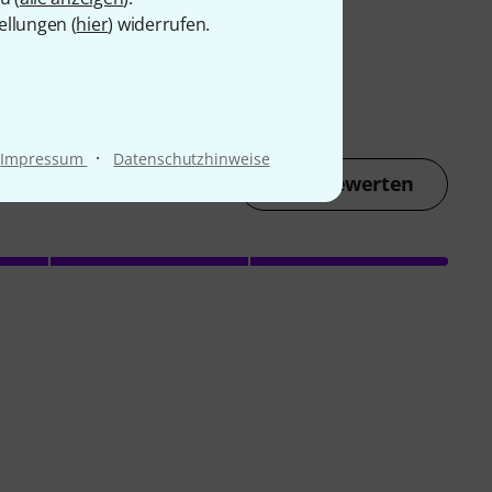
ellungen (
hier
) widerrufen.
·
Impressum
Datenschutzhinweise
Jetzt bewerten