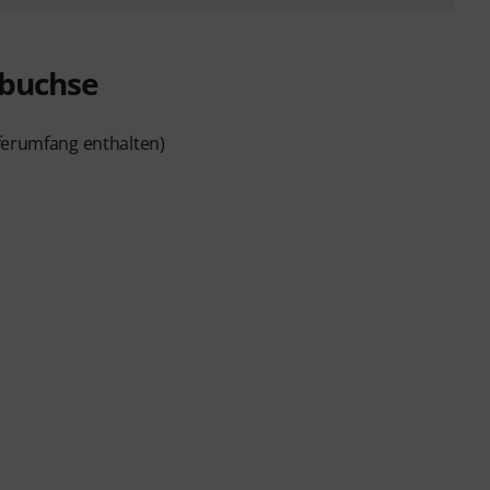
sbuchse
eferumfang enthalten)