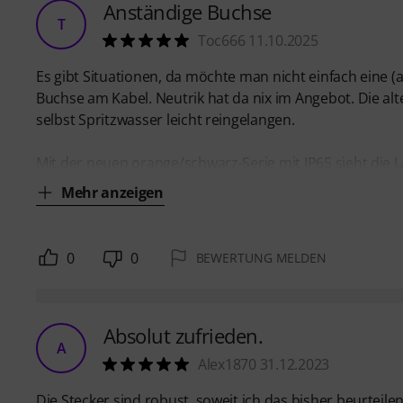
Anständige Buchse
T
Toc666 11.10.2025
Es gibt Situationen, da möchte man nicht einfach ein
Buchse am Kabel. Neutrik hat da nix im Angebot. Die alte
selbst Spritzwasser leicht reingelangen.
Mit der neuen orange/schwarz-Serie mit IP65 sieht die 
Mehr anzeigen
0
0
BEWERTUNG MELDEN
Absolut zufrieden.
A
Alex1870 31.12.2023
Die Stecker sind robust, soweit ich das bisher beurteil