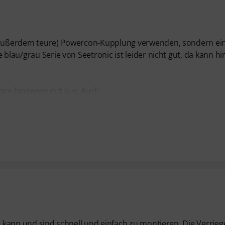
e (außerdem teure) Powercon-Kupplung verwenden, sondern ei
 blau/grau Serie von Seetronic ist leider nicht gut, da kann hi
Lage hingegen gut aus. Auch
en kann und sind schnell und einfach zu montieren. Die Verrie