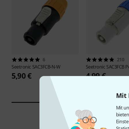
6
210
Seetronic
SAC3FCB-N-W
Seetronic
SAC3FCB P
5,90 €
4,99 €
Mit 
Mit un
biete
Einste
Statis