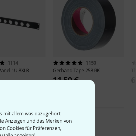
1114
1150
Panel 1U 8XLR
Gerband
Tape 258 BK
T
11,50 €
6
is mit allem was dazugehört
rte Anzeigen und das Merken von
von Cookies für Präferenzen,
u (
alle anzeigen
).