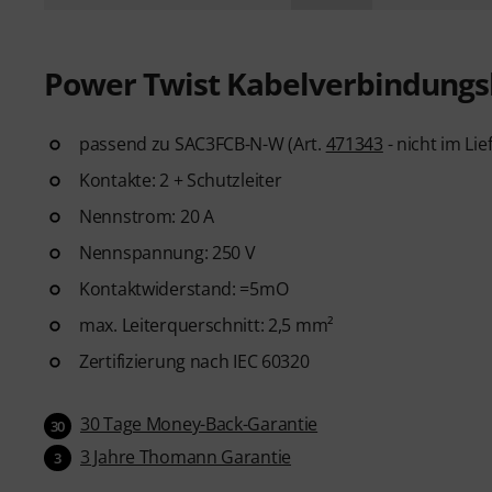
Power Twist Kabelverbindung
passend zu SAC3FCB-N-W (Art.
471343
- nicht im Li
Kontakte: 2 + Schutzleiter
Nennstrom: 20 A
Nennspannung: 250 V
Kontaktwiderstand: =5mO
max. Leiterquerschnitt: 2,5 mm²
Zertifizierung nach IEC 60320
30 Tage Money-Back-Garantie
30
3 Jahre Thomann Garantie
3