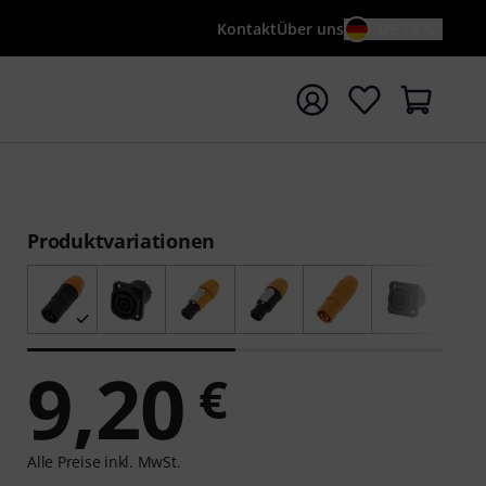
Kontakt
Über uns
DE / €
e mit Suchwort {searchTerm} starten
Produktvariationen
9,20
€
Alle Preise inkl. MwSt.