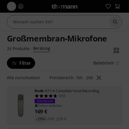
Suche 
Großmembran-Mikrofone
Beratung
26
Produkte
·
Filter
Beliebtheit
Alle zurücksetzen
Preisbereich: 160 - 200
Rode
NT1-A Complete Vocal Recording
5312
TOP-SELLER
Sofort lieferbar
169
€
-29%
UVP:
239
€