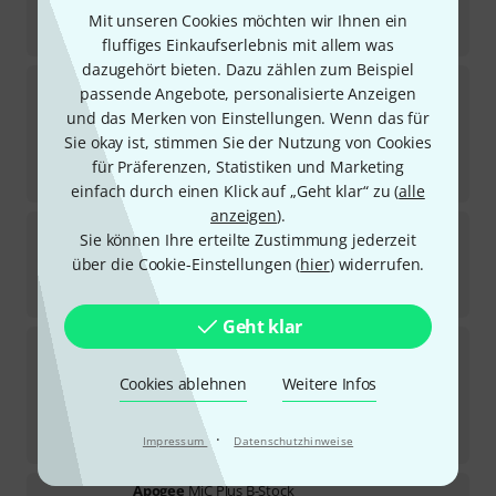
199
€
Mit unseren Cookies möchten wir Ihnen ein
-36%
UVP:
308,90
€
fluffiges Einkaufserlebnis mit allem was
dazugehört bieten. Dazu zählen zum Beispiel
Shure
SM4 B-Stock
passende Angebote, personalisierte Anzeigen
und das Merken von Einstellungen. Wenn das für
Sofort lieferbar
Sie okay ist, stimmen Sie der Nutzung von Cookies
185
€
für Präferenzen, Statistiken und Marketing
-7%
30-Tage-Bestpreis
:
199
€
einfach durch einen Klick auf „Geht klar“ zu (
alle
anzeigen
).
Antelope
Axino Synergy Core B-Stock
Sie können Ihre erteilte Zustimmung jederzeit
über die Cookie-Einstellungen (
hier
) widerrufen.
Sofort lieferbar
185
€
Geht klar
Warm Audio
WA-47jr SE B-Stock
Cookies ablehnen
Weitere Infos
Sofort lieferbar
171
€
·
-8%
30-Tage-Bestpreis
:
185
€
Impressum
Datenschutzhinweise
Apogee
MiC Plus B-Stock