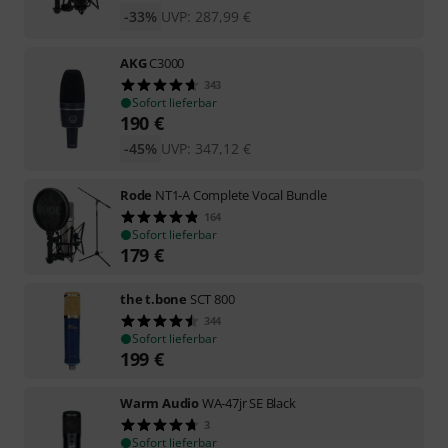
-33%
UVP:
287,99
€
AKG
C3000
343
Sofort lieferbar
190
€
-45%
UVP:
347,12
€
Rode
NT1-A Complete Vocal Bundle
164
Sofort lieferbar
179
€
the t.bone
SCT 800
344
Sofort lieferbar
199
€
Warm Audio
WA-47jr SE Black
3
Sofort lieferbar