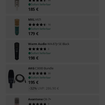
58
Sofort lieferbar
185
€
MXL
V67i
16
Sofort lieferbar
179
€
Warm Audio
WA-87jr SE Black
3
Sofort lieferbar
198
€
AKG
C3000 Bundle
30
Sofort lieferbar
195
€
-32%
UVP:
286,90
€
Avantone
CK-7+
7