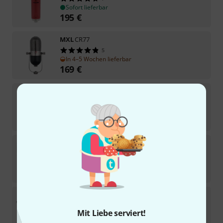
Sofort lieferbar
195
€
MXL
CR77
5
In 4–5 Wochen lieferbar
169
€
MXL
V87
1
In 2–3 Wochen lieferbar
179
€
the t.bone
SC 1100 Value-Set
Sofort lieferbar
182
€
Rode
Podcaster Table Bundle
Mit Liebe serviert!
Sofort lieferbar