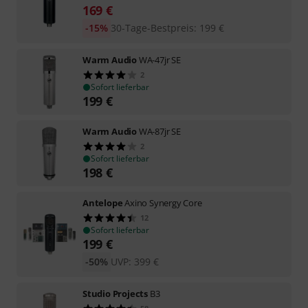
169
€
-15%
30-Tage-Bestpreis
:
199
€
Warm Audio
WA-47jr SE
2
Sofort lieferbar
199
€
Warm Audio
WA-87jr SE
2
Sofort lieferbar
198
€
Antelope
Axino Synergy Core
12
Sofort lieferbar
199
€
-50%
UVP:
399
€
Studio Projects
B3