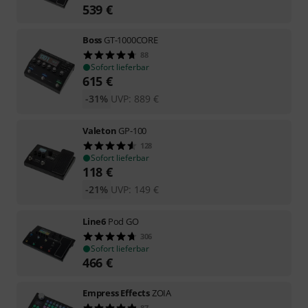
539
€
Boss
GT-1000CORE
88
Sofort lieferbar
615
€
-31%
UVP:
889
€
Valeton
GP-100
128
Sofort lieferbar
118
€
-21%
UVP:
149
€
Line6
Pod GO
306
Sofort lieferbar
466
€
Empress Effects
ZOIA
87