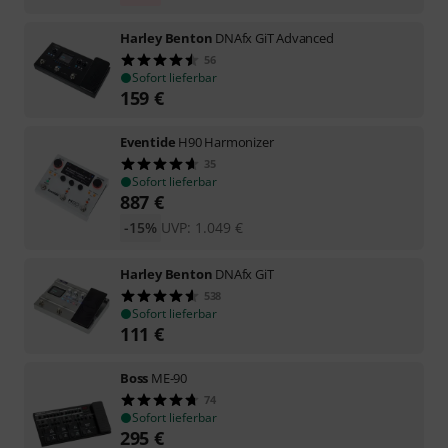
Harley Benton
DNAfx GiT Advanced
56
Sofort lieferbar
159
€
Eventide
H90 Harmonizer
35
Sofort lieferbar
887
€
-15%
UVP:
1.049
€
Harley Benton
DNAfx GiT
538
Sofort lieferbar
111
€
Boss
ME-90
74
Sofort lieferbar
295
€