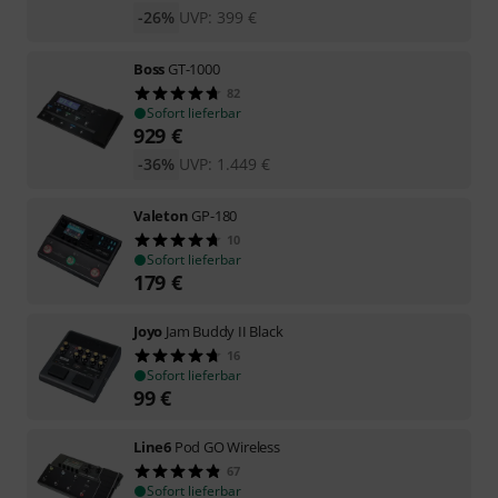
-26%
UVP:
399
€
Boss
GT-1000
82
Sofort lieferbar
929
€
-36%
UVP:
1.449
€
Valeton
GP-180
10
Sofort lieferbar
179
€
Joyo
Jam Buddy II Black
16
Sofort lieferbar
99
€
Line6
Pod GO Wireless
67
Sofort lieferbar