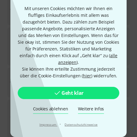
Headrush
Core
43
Mit unseren Cookies möchten wir Ihnen ein
Sofort lieferbar
fluffiges Einkaufserlebnis mit allem was
695
€
dazugehört bieten. Dazu zählen zum Beispiel
passende Angebote, personalisierte Anzeigen
Boss
IR-2 Amp & Cabinet
und das Merken von Einstellungen. Wenn das für
41
Sie okay ist, stimmen Sie der Nutzung von Cookies
Sofort lieferbar
für Präferenzen, Statistiken und Marketing
179
€
einfach durch einen Klick auf „Geht klar“ zu (
alle
-28%
UVP:
249
€
anzeigen
).
Sie können Ihre erteilte Zustimmung jederzeit
Blackstar
ID:X Floor One
über die Cookie-Einstellungen (
hier
) widerrufen.
5
Sofort lieferbar
179
€
Geht klar
Boss
GX-100
Cookies ablehnen
Weitere Infos
113
Sofort lieferbar
526
€
·
Impressum
Datenschutzhinweise
-28%
UVP:
729
€