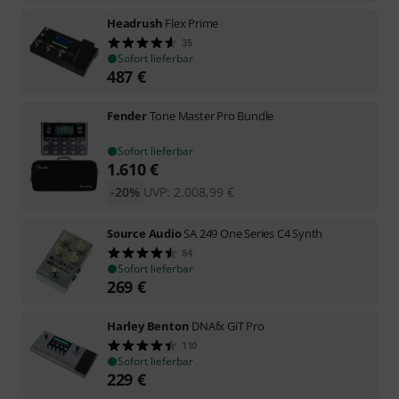
Headrush
Flex Prime
35
Sofort lieferbar
487
€
Fender
Tone Master Pro Bundle
Sofort lieferbar
1.610
€
-20%
UVP:
2.008,99
€
Source Audio
SA 249 One Series C4 Synth
84
Sofort lieferbar
269
€
Harley Benton
DNAfx GiT Pro
110
Sofort lieferbar
229
€