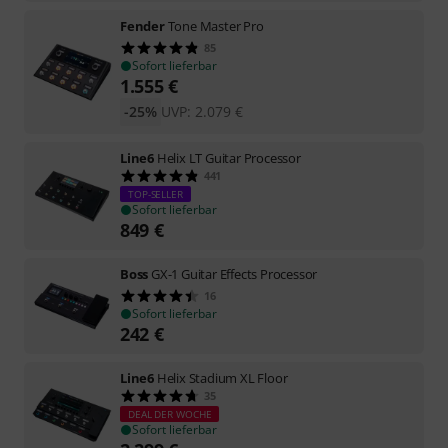
Fender
Tone Master Pro
85
Sofort lieferbar
1.555
€
-25%
UVP:
2.079
€
Line6
Helix LT Guitar Processor
441
TOP-SELLER
Sofort lieferbar
849
€
Boss
GX-1 Guitar Effects Processor
16
Sofort lieferbar
242
€
Line6
Helix Stadium XL Floor
35
DEAL DER WOCHE
Sofort lieferbar