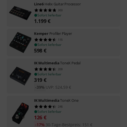
Line6
Helix Guitar Processor
303
Sofort lieferbar
1.199
€
Kemper
Profiler Player
115
Sofort lieferbar
598
€
IK Multimedia
ToneX Pedal
200
Sofort lieferbar
319
€
-39%
UVP:
524,59
€
IK Multimedia
ToneX One
246
Sofort lieferbar
126
€
-17%
30-Tage-Bestpreis
:
151
€