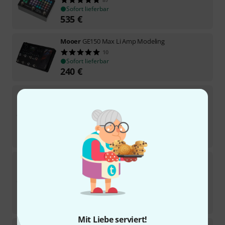
Sofort lieferbar
535
€
Mooer
GE150 Max Li Amp Modeling
10
Sofort lieferbar
240
€
Nux
MG-30
185
Sofort lieferbar
249
€
-22%
UVP:
319,90
€
Hotone
MP-80 Ampero One
107
Sofort lieferbar
199
€
-33%
UVP:
299
€
Mit Liebe serviert!