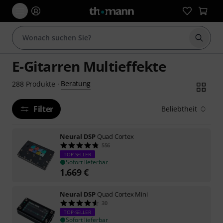
Suche 
E-Gitarren Multieffekte
Beratung
288
Produkte
·
Filter
Beliebtheit
Neural DSP
Quad Cortex
556
TOP-SELLER
Sofort lieferbar
1.669
€
Neural DSP
Quad Cortex Mini
30
TOP-SELLER
Sofort lieferbar