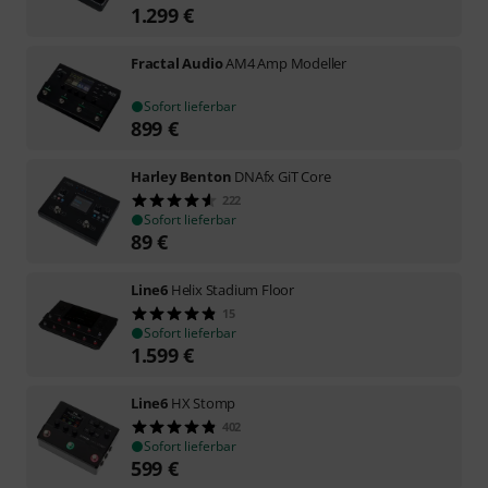
1.299
€
Fractal Audio
AM4 Amp Modeller
Sofort lieferbar
899
€
Harley Benton
DNAfx GiT Core
222
Sofort lieferbar
89
€
Line6
Helix Stadium Floor
15
Sofort lieferbar
1.599
€
Line6
HX Stomp
402
Sofort lieferbar
599
€