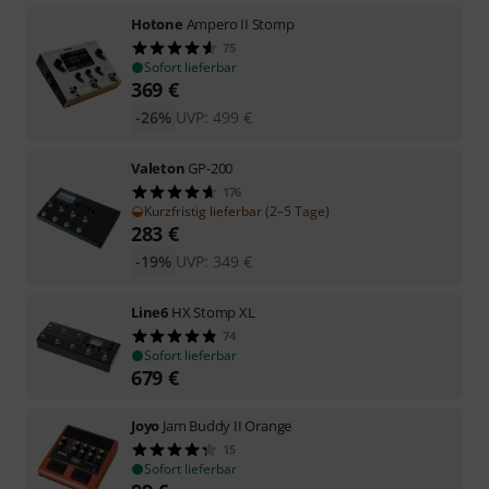
Hotone
Ampero II Stomp
75
Sofort lieferbar
369
€
-26%
UVP:
499
€
Valeton
GP-200
176
Kurzfristig lieferbar (2–5 Tage)
283
€
-19%
UVP:
349
€
Line6
HX Stomp XL
74
Sofort lieferbar
679
€
Joyo
Jam Buddy II Orange
15
Sofort lieferbar