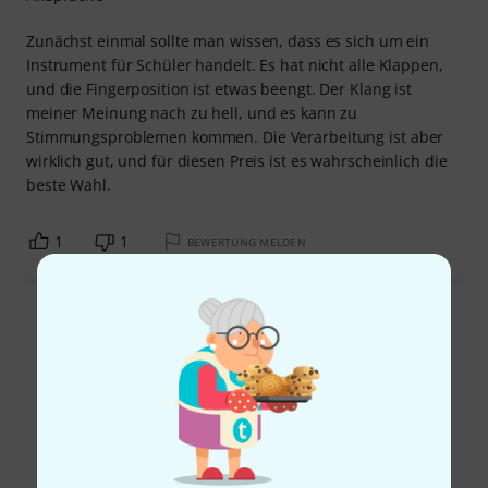
Zunächst einmal sollte man wissen, dass es sich um ein
Instrument für Schüler handelt. Es hat nicht alle Klappen,
und die Fingerposition ist etwas beengt. Der Klang ist
meiner Meinung nach zu hell, und es kann zu
Stimmungsproblemen kommen. Die Verarbeitung ist aber
wirklich gut, und für diesen Preis ist es wahrscheinlich die
beste Wahl.
1
1
BEWERTUNG MELDEN
Alle Bewertungen lesen
Schon gewusst?
Alle
Ratgeber