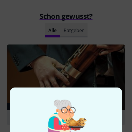
Schon gewusst?
Alle
Ratgeber
RATGEBER
Fagott