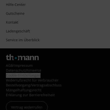
Hilfe-Center
Gutscheine
Kontakt
Ladengeschäft
Service im Überblick
AGB
/
Impressum
Datenschutzhinweise
Cookie-Einstellungen
Widerrufsrecht für Verbraucher
Bestellvorgang/Vertragsabschluss
Mängelhaftungsrecht
Erklärung zur Barrierefreiheit
Vertrag widerrufen