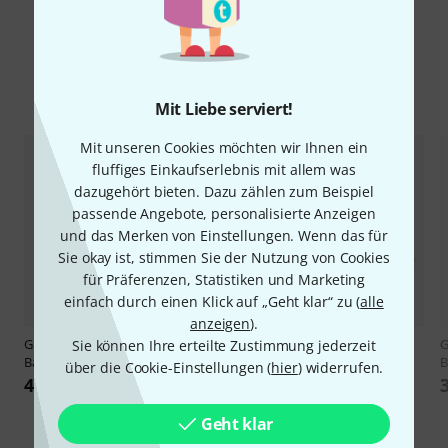
Alternativen vergleichen
Mit Liebe serviert!
Mit unseren Cookies möchten wir Ihnen ein
fluffiges Einkaufserlebnis mit allem was
dazugehört bieten. Dazu zählen zum Beispiel
passende Angebote, personalisierte Anzeigen
und das Merken von Einstellungen. Wenn das für
Sie okay ist, stimmen Sie der Nutzung von Cookies
für Präferenzen, Statistiken und Marketing
einfach durch einen Klick auf „Geht klar“ zu (
alle
anzeigen
).
Guntram Wolf
Fg 4 Plus Quart
Guntram Wolf
Fg 5 Plus Quint-
G
Sie können Ihre erteilte Zustimmung jederzeit
Bassoon
Bassoon
B
über die Cookie-Einstellungen (
hier
) widerrufen.
4.098 €
3.950 €
Geht klar