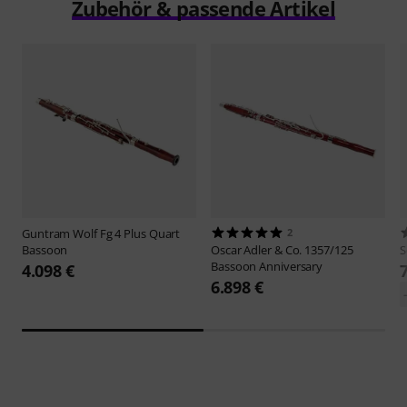
Zubehör & passende Artikel
Guntram Wolf
Fg 4 Plus Quart
2
Bassoon
Oscar Adler & Co.
1357/125
S
Bassoon Anniversary
4.098 €
6.898 €