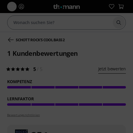
Suche 
SCHOTT ROCK'S COOL BASS 2
1
Kundenbewertungen
5
/ 5
Jetzt bewerten
KOMPETENZ
LERNFAKTOR
Bewertungsrichtlinien