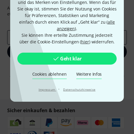
Thomann Newsletter
und das Merken von Einstellungen. Wenn das für
Abonniere den Thomann Newsletter und gewinne mit
Sie okay ist, stimmen Sie der Nutzung von Cookies
etwas Glück einen von
50 Gutscheinen
über jeweils
50€
!
für Präferenzen, Statistiken und Marketing
einfach durch einen Klick auf „Geht klar“ zu (
alle
Inspirierende Beiträge
Deals
Thomann Insights
anzeigen
).
Sie können Ihre erteilte Zustimmung jederzeit
E-Mail-Adresse
*
über die Cookie-Einstellungen (
hier
) widerrufen.
Jetzt anmelden
Geht klar
Mit Klick auf „Jetzt anmelden“ stimmen Sie dem Erhalt von E-Mail-
Werbung und einer Messung des E-Mail-Nutzungsverhaltens zu. Die
Cookies ablehnen
Weitere Infos
Abmeldung ist jederzeit möglich. Weitere Informationen finden Sie in
unseren
Datenschutzhinweisen
.
·
Impressum
* Pflichtfeld
Datenschutzhinweise
Sicher einkaufen & bezahlen