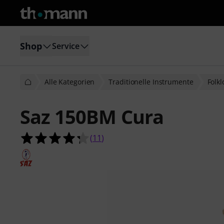
Shop
Service
Alle Kategorien
Traditionelle Instrumente
Folk
Saz 150BM Cura
4.3 von 5 Sternen aus 11 Kundenb
(
11
)