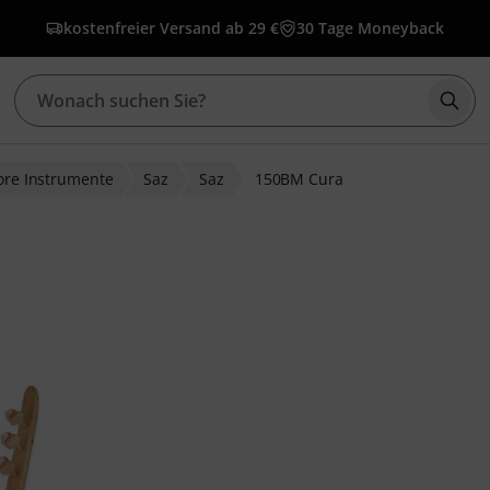
kostenfreier Versand ab 29 €
30 Tage Moneyback
Such
lore Instrumente
Saz
Saz
150BM Cura
ewertungen