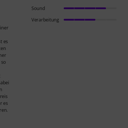
Sound
Verarbeitung
einer
t es
ten
her
 so
t
dabei
en
reis
r es
ren.