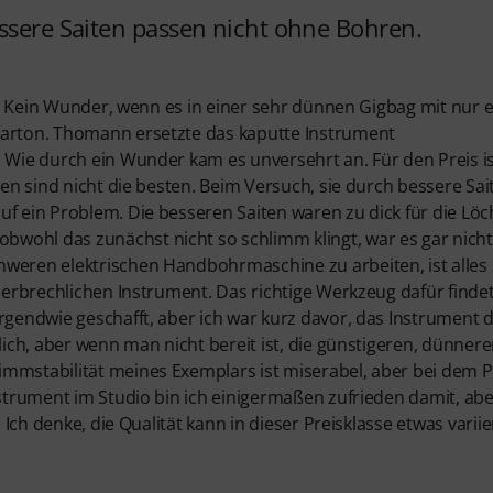
ssere Saiten passen nicht ohne Bohren.
rt. Kein Wunder, wenn es in einer sehr dünnen Gigbag mit nur 
Karton. Thomann ersetzte das kaputte Instrument
. Wie durch ein Wunder kam es unversehrt an. Für den Preis is
ten sind nicht die besten. Beim Versuch, sie durch bessere Sai
uf ein Problem. Die besseren Saiten waren zu dick für die Löc
wohl das zunächst nicht so schlimm klingt, war es gar nicht
hweren elektrischen Handbohrmaschine zu arbeiten, ist alles
 zerbrechlichen Instrument. Das richtige Werkzeug dafür finde
rgendwie geschafft, aber ich war kurz davor, das Instrument 
lich, aber wenn man nicht bereit ist, die günstigeren, dünner
mmstabilität meines Exemplars ist miserabel, aber bei dem P
nstrument im Studio bin ich einigermaßen zufrieden damit, abe
 Ich denke, die Qualität kann in dieser Preisklasse etwas variie