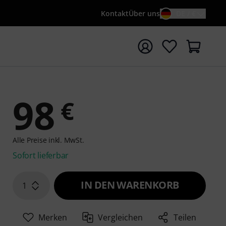
Kontakt
Über uns
DE / €
e mit Suchwort {searchTerm} starten
98
€
Alle Preise inkl. MwSt.
Sofort lieferbar
IN DEN WARENKORB
1
Merken
Vergleichen
Teilen