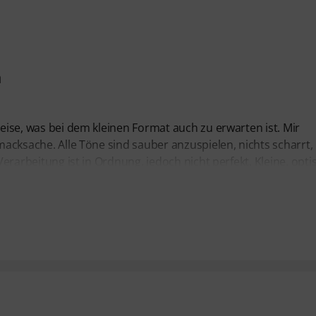
n
leise, was bei dem kleinen Format auch zu erwarten ist. Mir
hmacksache. Alle Töne sind sauber anzuspielen, nichts scharrt,
 Verarbeitung ist in Ordnung, jedoch nicht perfekt. Kleine, opti