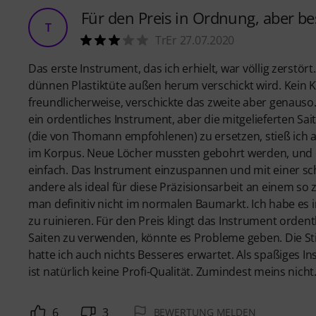
Für den Preis in Ordnung, aber be
T
TrEr 27.07.2020
Das erste Instrument, das ich erhielt, war völlig zerstö
dünnen Plastiktüte außen herum verschickt wird. Kein 
freundlicherweise, verschickte das zweite aber genauso
ein ordentliches Instrument, aber die mitgelieferten Sai
(die von Thomann empfohlenen) zu ersetzen, stieß ich a
im Korpus. Neue Löcher mussten gebohrt werden, und ob
einfach. Das Instrument einzuspannen und mit einer sc
andere als ideal für diese Präzisionsarbeit an einem so
man definitiv nicht im normalen Baumarkt. Ich habe es i
zu ruinieren. Für den Preis klingt das Instrument ordent
Saiten zu verwenden, könnte es Probleme geben. Die Sti
hatte ich auch nichts Besseres erwartet. Als spaßiges I
ist natürlich keine Profi-Qualität. Zumindest meins nicht.
6
3
BEWERTUNG MELDEN