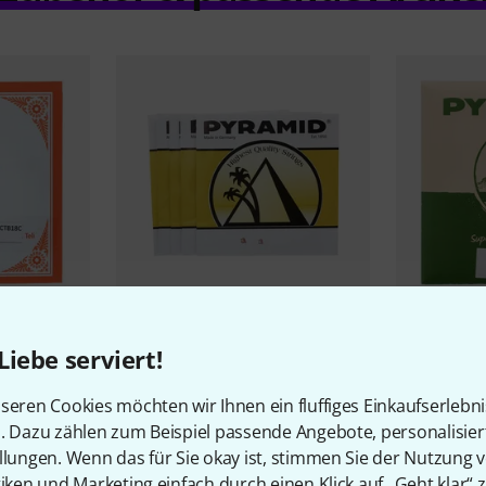
42
Liebe serviert!
Pyramid
SAZ 675/8
Pyramid
SA
12,90 €
11,90 
Str. Silver
seren Cookies möchten wir Ihnen ein fluffiges Einkaufserlebn
n. Dazu zählen zum Beispiel passende Angebote, personalisie
llungen. Wenn das für Sie okay ist, stimmen Sie der Nutzung 
tiken und Marketing einfach durch einen Klick auf „Geht klar“ z