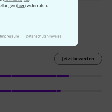
ellungen (
hier
) widerrufen.
·
Impressum
Datenschutzhinweise
Jetzt bewerten