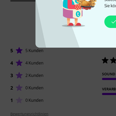
Sie kö
5
5 Kunden
4
4 Kunden
SOUND
3
2 Kunden
2
0 Kunden
VERARB
1
0 Kunden
Bewertungsrichtlinien