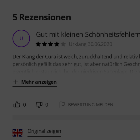
5
Rezensionen
Gut mit kleinen Schönheitsfehler
U
Urklang 30.06.2020
Der Klang der Cura ist weich, zurückhaltend und relativ 
persönlich gefällt das sehr gut, ist aber natürlich Gesc
eigentlich erstaunlich, bei der niedrigen Saitenlage. Die
Mehr anzeigen
0
0
BEWERTUNG MELDEN
Original zeigen