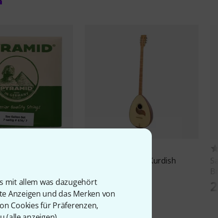
23
4
Z 676/7
Saz
KB12-C Arabic Kurdish
S
Buzuq
Br
€
is mit allem was dazugehört
289 €
2
rte Anzeigen und das Merken von
von Cookies für Präferenzen,
u (
alle anzeigen
).