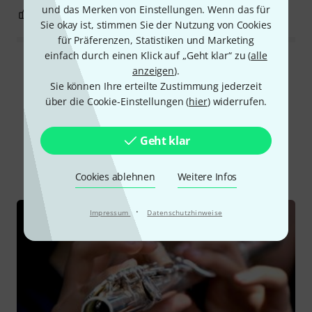
und das Merken von Einstellungen. Wenn das für
1
0
BEWERTUNG MELDEN
Sie okay ist, stimmen Sie der Nutzung von Cookies
für Präferenzen, Statistiken und Marketing
einfach durch einen Klick auf „Geht klar“ zu (
alle
Alle Bewertungen lesen
anzeigen
).
Sie können Ihre erteilte Zustimmung jederzeit
über die Cookie-Einstellungen (
hier
) widerrufen.
Schon gewusst?
Geht klar
Alle
Ratgeber
Cookies ablehnen
Weitere Infos
·
Impressum
Datenschutzhinweise