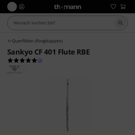
Suche 
Querflöten (Ringklappen)
Sankyo CF 401 Flute RBE
5.0 von 5 Sternen aus 3 Kundenbewertungen
(
3
)