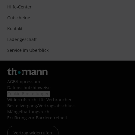
Hilfe-Center
Gutscheine
Kontakt
Ladengeschäft
Service im Überblick
AGB
/
Impressum
Datenschutzhinweise
Cookie-Einstellungen
Widerrufsrecht für Verbraucher
Bestellvorgang/Vertragsabschluss
Mängelhaftungsrecht
Erklärung zur Barrierefreiheit
Vertrag widerrufen