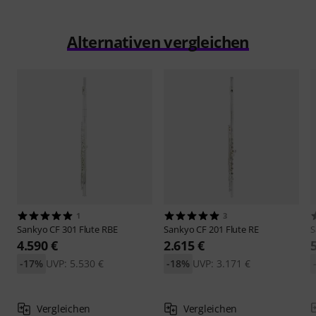
Alternativen vergleichen
1
3
Sankyo
CF 301 Flute RBE
Sankyo
CF 201 Flute RE
S
4.590 €
2.615 €
-17%
UVP: 5.530 €
-18%
UVP: 3.171 €
Vergleichen
Vergleichen