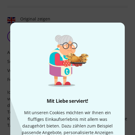
Original zeigen
Die beste Flöte für Schüler
G
GSAFAR 12.01.2023
Ansprache
Sound
Verarbeitung
Features
Ich habe diese Flöte für meine Tochter gekauft. Sie hatte
vorher eine Yamaha 372, und dieses Instrument klingt
Mit Liebe serviert!
definitiv viel besser. Es ist eine wahre Freude, meine
Tochter auf der Sankyo spielen zu hören. Auch der
Mit unseren Cookies möchten wir Ihnen ein
Kundenservice war sehr gut, und das Paket kam nur wenige
fluffiges Einkaufserlebnis mit allem was
Tage nach der Bestellung an.
dazugehört bieten. Dazu zählen zum Beispiel
passende Angebote, personalisierte Anzeigen