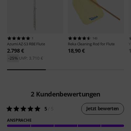
1
143
Azumi
AZ-S3 RBE Flute
Reka
Cleaning Rod for Flute
2.798 €
18,90 €
-25%
UVP: 3.710 €
2
Kundenbewertungen
Jetzt bewerten
5
/ 5
ANSPRACHE