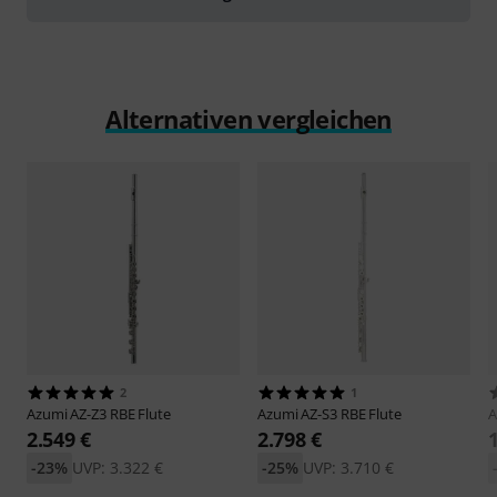
Alternativen vergleichen
2
1
Azumi
AZ-Z3 RBE Flute
Azumi
AZ-S3 RBE Flute
A
2.549 €
2.798 €
-23%
UVP: 3.322 €
-25%
UVP: 3.710 €