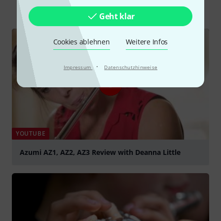
Alle
Videos
Ratgeber
Geht klar
Cookies ablehnen
Weitere Infos
·
Impressum
Datenschutzhinweise
YOUTUBE
Azumi AZ1, AZ2, AZ3 Review with Deanna Little
abspielen