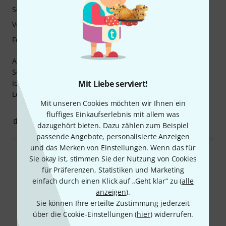
Sound
Verarbeitung
Features
Ausgezeichnete Silberflöte. Mit Altus-Kopfstück. Ideal für
Schüler auf professionellem Niveau und darüber hinaus.
Mit Liebe serviert!
Ich kann sie aufgrund ihres hervorragenden Preis-
Leistungs-Verhältnisses wärmstens empfehlen.
Mit unseren Cookies möchten wir Ihnen ein
fluffiges Einkaufserlebnis mit allem was
2
0
BEWERTUNG MELDEN
dazugehört bieten. Dazu zählen zum Beispiel
passende Angebote, personalisierte Anzeigen
und das Merken von Einstellungen. Wenn das für
Sie okay ist, stimmen Sie der Nutzung von Cookies
Alle Bewertungen lesen
für Präferenzen, Statistiken und Marketing
einfach durch einen Klick auf „Geht klar“ zu (
alle
anzeigen
).
Sie können Ihre erteilte Zustimmung jederzeit
Schon gewusst?
über die Cookie-Einstellungen (
hier
) widerrufen.