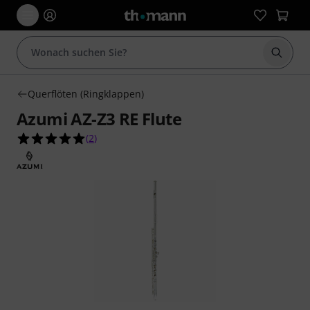
Suche 
Querflöten (Ringklappen)
Azumi AZ-Z3 RE Flute
5.0 von 5 Sternen aus 2 Kundenbewertungen
(
2
)