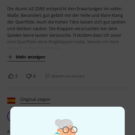
Die Azumi AZ-Z3RE entspricht den Erwartungen im vollen
Maße. Besonders gut gefällt mir der helle und klare Klang
der Querflöte. Auch die hohen Töne lassen sich gut spielen
und bleiben sauber. Die Klappen verursachen bei dem
Spielen keine lauten Geräusche. Trotzdem dass ich zuvor
eine Querflöte ohne Ringklappen hatte, konnte ich mich
schnell an die Ringklappen
Mehr anzeigen
3
0
BEWERTUNG MELDEN
Original zeigen
SA
Senior avanzado 09.06.2021
Ansprache