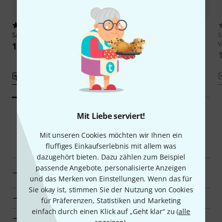
3
3
Sandner
Case for Soprano, Black
Sandner
Case for Alto Flute,
S
Black
W
17,90 €
19,90 €
Vergleichen
Vergleichen
Mit Liebe serviert!
Mit unseren Cookies möchten wir Ihnen ein
Smart Navigator
fluffiges Einkaufserlebnis mit allem was
dazugehört bieten. Dazu zählen zum Beispiel
Sandner Etuis für sonstige Blasinstrumente zur
passende Angebote, personalisierte Anzeigen
Übersicht
und das Merken von Einstellungen. Wenn das für
Sie okay ist, stimmen Sie der Nutzung von Cookies
Zur Kategorie Etuis für sonstige Blasinstrumente
für Präferenzen, Statistiken und Marketing
einfach durch einen Klick auf „Geht klar“ zu (
alle
Zur Kategorie Etuis für Blasinstrumente