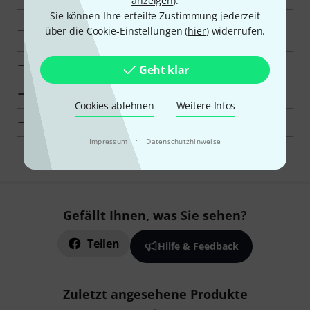
anzeigen
).
Sie können Ihre erteilte Zustimmung jederzeit
Zur Kategorie Ständer, Zubehör und Ersatzteile für
über die Cookie-Einstellungen (
hier
) widerrufen.
Blasinstrumente
Zur Kategorie Blasinstrumente
Geht klar
Detaillierte Herstellerinfos für Sandner
Cookies ablehnen
Weitere Infos
Sandner Blasinstrumente zur Übersicht
·
Impressum
Datenschutzhinweise
Gefällt Ihnen, was Sie sehen?
Teilen
Hilfe & Feedback
Zuletzt angesehene Produkte