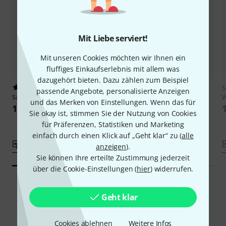
Mit Liebe serviert!
Mit unseren Cookies möchten wir Ihnen ein
fluffiges Einkaufserlebnis mit allem was
dazugehört bieten. Dazu zählen zum Beispiel
3
3
S
passende Angebote, personalisierte Anzeigen
Sandner
Case for Soprano, Black
Sandner
Case for Alto Flute,
W
und das Merken von Einstellungen. Wenn das für
Black
17,90 €
Sie okay ist, stimmen Sie der Nutzung von Cookies
19,90 €
für Präferenzen, Statistiken und Marketing
einfach durch einen Klick auf „Geht klar“ zu (
alle
Vergleichen
Vergleichen
anzeigen
).
Sie können Ihre erteilte Zustimmung jederzeit
über die Cookie-Einstellungen (
hier
) widerrufen.
Geht klar
Smart Navigator
Cookies ablehnen
Weitere Infos