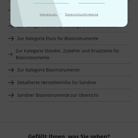
Sandner Etuis für sonstige Blasinstrumente zur
Übersicht
·
Impressum
Datenschutzhinweise
Zur Kategorie Etuis für sonstige Blasinstrumente
Zur Kategorie Etuis für Blasinstrumente
Zur Kategorie Ständer, Zubehör und Ersatzteile für
Blasinstrumente
Zur Kategorie Blasinstrumente
Detaillierte Herstellerinfos für Sandner
Sandner Blasinstrumente zur Übersicht
Gefällt Ihnen, was Sie sehen?