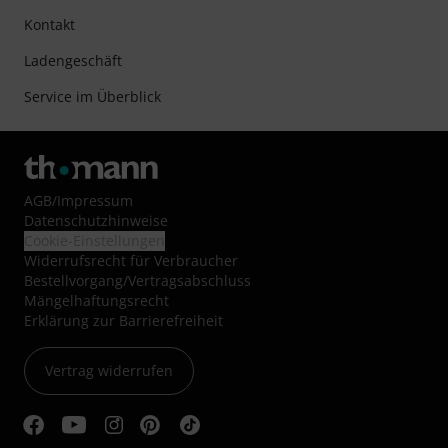
Kontakt
Ladengeschäft
Service im Überblick
AGB
/
Impressum
Datenschutzhinweise
Cookie-Einstellungen
Widerrufsrecht für Verbraucher
Bestellvorgang/Vertragsabschluss
Mängelhaftungsrecht
Erklärung zur Barrierefreiheit
Vertrag widerrufen