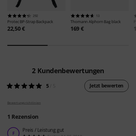
292
13
Protec
BP-Strap Backpack
Thomann
Alphorn Bag black
P
22,50 €
169 €
2
Kundenbewertungen
Jetzt bewerten
5
/ 5
Bewertungsrichtlinien
1
Rezension
Preis / Leistung gut
F