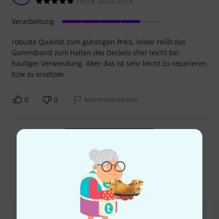
Festor 24.05.2019
Verarbeitung
robuste Qualität zum günstigen Preis, leider reißt das
Gummiband zum Halten des Deckels sher leicht bei
häufiger Verwendung. Aber das ist sehr leicht zu reparieren
bzw zu ersetzen.
0
0
BEWERTUNG MELDEN
Alle Bewertungen lesen
Alternativen vergleichen