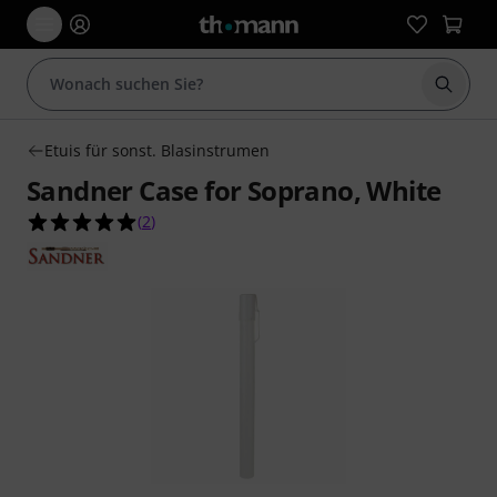
Suche 
Etuis für sonst. Blasinstrumen
Sandner Case for Soprano, White
5.0 von 5 Sternen aus 2 Kundenbewertungen
(
2
)